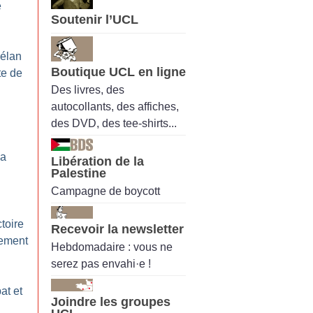
e
Soutenir l’UCL
 élan
Boutique UCL en ligne
te de
Des livres, des
autocollants, des affiches,
des DVD, des tee-shirts...
la
Libération de la
Palestine
Campagne de boycott
toire
Recevoir la newsletter
tement
Hebdomadaire : vous ne
serez pas envahi·e !
at et
Joindre les groupes