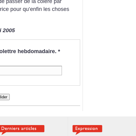
 de passer de la colère par
trice pour qu’enfin les choses
ai 2005
nfolettre hebdomadaire.
*
lider