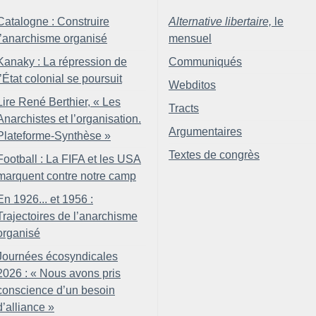
Catalogne : Construire
Alternative libertaire,
le
l’anarchisme organisé
mensuel
Kanaky : La répression de
Communiqués
l’État colonial se poursuit
Webditos
Lire René Berthier, «
Les
Tracts
Anarchistes et l’organisation.
Argumentaires
Plateforme-Synthèse
»
Textes de congrès
Football : La FIFA et les USA
marquent contre notre camp
En 1926... et 1956 :
Trajectoires de l’anarchisme
organisé
Journées écosyndicales
2026 : «
Nous avons pris
conscience d’un besoin
d’alliance
»