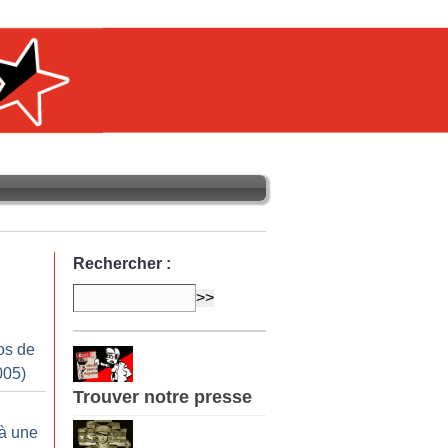
Rechercher :
os de
005)
Trouver notre presse
n
à une