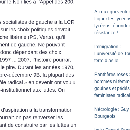
our le Non liés à l’Appel des 200,
À ceux qui veule
fliquer les lycéen
des socialistes de gauche à la LCR
lycéens réponden
r sur les choix politiques devrait
résistance
!
e libérale (PS, Verts), qu’il
ement de gauche. Ne pouvant
Immigration :
a donc dépendant des choix
l’université de To
1997 ... 2007, l’histoire pourrait
terre d’asile
 le pire. Durant les années 1970,
bre-décembre 9B, la plupart des
Panthères roses :
hommes ni femme
le radical
» en devenir ont voulu
gouines et pédés
institutionnel aux luttes. On
féministes radica
Nécrologie : Guy
 d’aspiration à la transformation
Bourgeois
ourrait-on pas renverser les
nt de construire par les luttes un