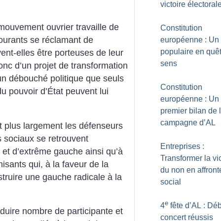
victoire électoral
mouvement ouvrier travaille de
Constitution
courants se réclamant de
européenne : Un
populaire en quê
vent-elles être porteuses de leur
sens
onc d’un projet de transformation
’un débouché politique que seuls
Constitution
du pouvoir d’État peuvent lui
européenne : Un
premier bilan de 
campagne d’AL
 et plus largement les défenseurs
sociaux se retrouvent
Entreprises :
 et d’extrême gauche ainsi qu’à
Transformer la vic
sants qui, à la faveur de la
du non en affron
struire une gauche radicale à la
social
e
4
fête d’AL : Déb
duire nombre de participante et
concert réussis