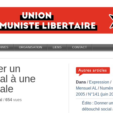
HIVES
ORGANISATION
LIENS
CONTACT
er un
al à une
Dans
/
Expression
/
rale
Mensuel AL
/
Numér
2005
/
N°141 (juin 2
al
/
654
vues
Édito : Donner u
débouché social 