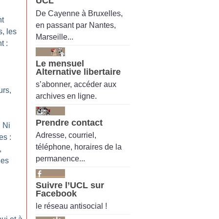
UCL
De Cayenne à Bruxelles,
nt
en passant par Nantes,
s, les
Marseille...
t :
Le mensuel
Alternative libertaire
s’abonner, accéder aux
urs,
archives en ligne.
Prendre contact
 Ni
Adresse, courriel,
s :
téléphone, horaires de la
,
permanence...
les
Suivre l’UCL sur
Facebook
le réseau antisocial !