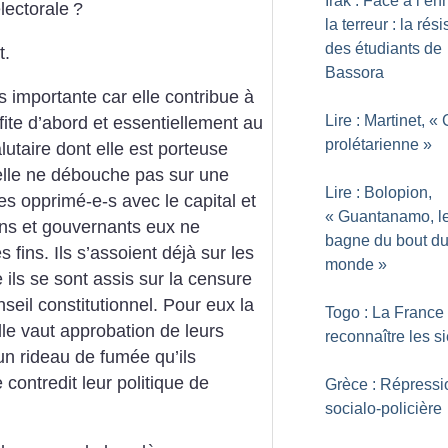
Irak : Face à l’en
lectorale
?
la terreur : la rés
des étudiants de
t.
Bassora
ès importante car elle contribue à
Lire : Martinet, «
fite d’abord et essentiellement au
prolétarienne
»
alutaire dont elle est porteuse
 elle ne débouche pas sur une
Lire : Bolopion,
es opprimé-e-s avec le capital et
«
Guantanamo, l
rons et gouvernants eux ne
bagne du bout d
fins. Ils s’assoient déjà sur les
monde
»
ils se sont assis sur la censure
onseil constitutionnel. Pour eux la
Togo : La France 
le vaut approbation de leurs
reconnaître les s
u’un rideau de fumée qu’ils
contredit leur politique de
Grèce : Répressi
socialo-policière