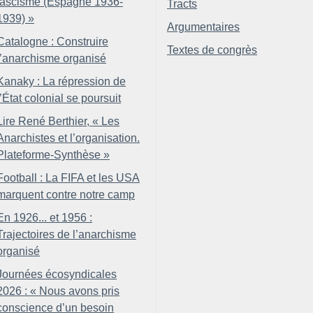
fascisme (Espagne 1936-
Tracts
1939)
»
Argumentaires
Catalogne : Construire
Textes de congrès
l’anarchisme organisé
Kanaky : La répression de
l’État colonial se poursuit
Lire René Berthier, «
Les
Anarchistes et l’organisation.
Plateforme-Synthèse
»
Football : La FIFA et les USA
marquent contre notre camp
En 1926... et 1956 :
Trajectoires de l’anarchisme
organisé
Journées écosyndicales
2026 : «
Nous avons pris
conscience d’un besoin