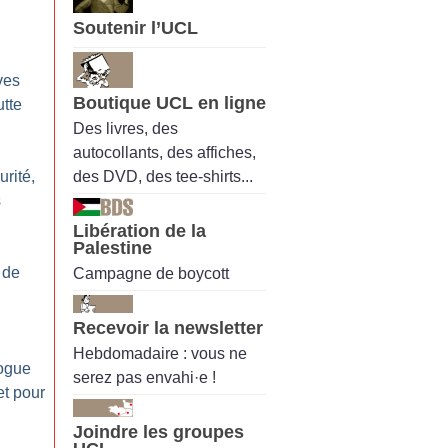
Soutenir l’UCL
ves
Boutique UCL en ligne
utte
Des livres, des
autocollants, des affiches,
des DVD, des tee-shirts...
rité,
s
Libération de la
Palestine
i de
Campagne de boycott
Recevoir la newsletter
Hebdomadaire : vous ne
logue
serez pas envahi·e !
et pour
Joindre les groupes