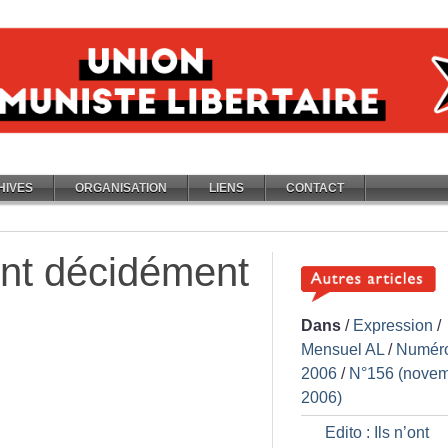
HIVES
ORGANISATION
LIENS
CONTACT
’ont décidément
Dans
/
Expression
/
Mensuel AL
/
Numér
2006
/
N°156 (nove
2006)
Edito : Ils n’ont