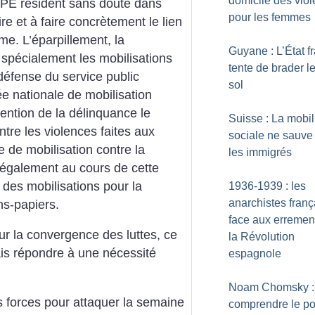
domicile des vio
PE résident sans doute dans
pour les femmes
ire et à faire concrètement le lien
ème.
L’éparpillement, la
Guyane : L’État f
 spécialement les mobilisations
tente de brader l
éfense du service public
sol
ée nationale de mobilisation
évention de la délinquance le
Suisse : La mobil
tre les violences faites aux
sociale ne sauve
de mobilisation contre la
les immigrés
t également au cours de cette
des mobilisations pour la
1936-1939 : les
anarchistes franç
ns-papiers.
face aux erremen
r la convergence des luttes, ce
la Révolution
mais répondre à une nécessité
espagnole
Noam Chomsky :
s forces pour attaquer la semaine
comprendre le po