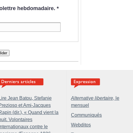
nfolettre hebdomadaire.
*
lider
Lire Jean Batou, Stefanie
Alternative libertaire,
le
Prezioso et Ami-Jacques
mensuel
Rapin (dir.), «
Quand vient la
Communiqués
nuit. Volontaires
Webditos
internationaux contre le