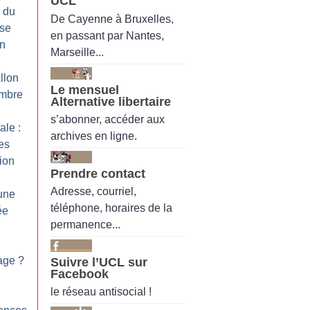
UCL
 du
De Cayenne à Bruxelles,
ise
en passant par Nantes,
on
Marseille...
llon
Le mensuel
embre
Alternative libertaire
s’abonner, accéder aux
ale :
archives en ligne.
ies
ion
Prendre contact
Adresse, courriel,
 une
téléphone, horaires de la
ée
permanence...
age
?
Suivre l’UCL sur
Facebook
le réseau antisocial !