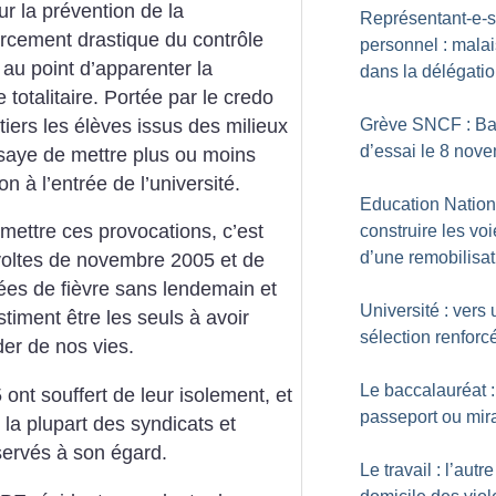
sur la prévention de la
Représentant-e-s
orcement drastique du contrôle
personnel : mala
au point d’apparenter la
dans la délégati
totalitaire. Portée par le credo
iers les élèves issus des milieux
Grève SNCF : Ba
d’essai le 8 nov
ssaye de mettre plus ou moins
n à l’entrée de l’université.
Education Nation
mettre ces provocations, c’est
construire les vo
d’une remobilisat
évoltes de novembre 2005 et de
ées de fièvre sans lendemain et
Université : vers
stiment être les seuls à avoir
sélection renforc
ider de nos vies.
Le baccalauréat :
t souffert de leur isolement, et
passeport ou mir
la plupart des syndicats et
servés à son égard.
Le travail : l’autre