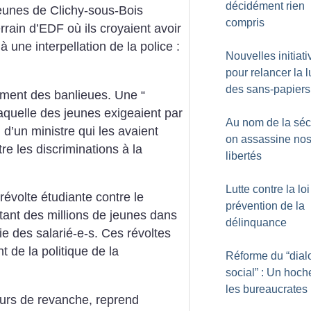
décidément rien
 jeunes de Clichy-sous-Bois
compris
rrain d’EDF où ils croyaient avoir
 une interpellation de la police :
Nouvelles initiati
pour relancer la l
des sans-papiers
ment des banlieues. Une “
laquelle des jeunes exigeaient par
Au nom de la sécu
 d’un ministre qui les avaient
on assassine no
tre les discriminations à la
libertés
Lutte contre la lo
révolte étudiante contre le
prévention de la
ant des millions de jeunes dans
délinquance
ie des salarié-e-s.
Ces révoltes
t de la politique de la
Réforme du “dia
social” : Un hoch
les bureaucrates
ours de revanche, reprend