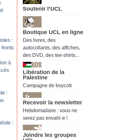
s
Soutenir l’UCL
al
Boutique UCL en ligne
Des livres, des
istes :
autocollants, des affiches,
 fronts
des DVD, des tee-shirts...
tion à
ccès
Libération de la
Palestine
Campagne de boycott
te :
au
Recevoir la newsletter
Hebdomadaire : vous ne
serez pas envahi·e !
liste :
Joindre les groupes