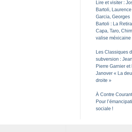
Lire et visiter : J
Bartoli, Laurence
Garcia, Georges
Bartoli : La Retir
Capa, Taro, Chim
valise méxicaine
Les Classiques d
subversion : Jean
Pierre Garnier et
Janover «
La de
droite
»
À Contre Courant
Pour l’émancipat
sociale
!