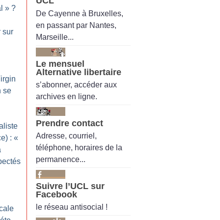
UCL
l
»
?
De Cayenne à Bruxelles,
en passant par Nantes,
 sur
Marseille...
Le mensuel
Alternative libertaire
irgin
s’abonner, accéder aux
n se
archives en ligne.
Prendre contact
aliste
Adresse, courriel,
e) : «
téléphone, horaires de la
a
permanence...
spectés
Suivre l’UCL sur
Facebook
le réseau antisocial !
cale