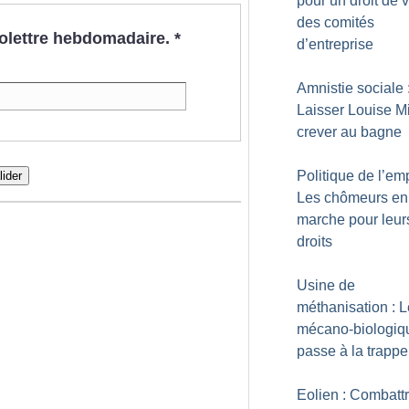
pour un droit de 
des comités
nfolettre hebdomadaire.
*
d’entreprise
Amnistie sociale 
Laisser Louise M
crever au bagne
Politique de l’emp
lider
Les chômeurs en
marche pour leur
droits
Usine de
méthanisation : Le
mécano-biologiq
passe à la trappe
Eolien : Combattr