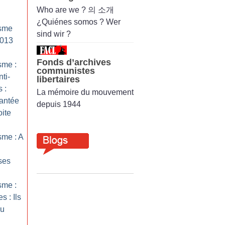
Who are we ? 의 소개
¿Quiénes somos ? Wer
isme
sind wir ?
2013
Fonds d’archives
sme :
communistes
ti-
libertaires
 :
La mémoire du mouvement
antée
depuis 1944
oite
sme : A
ses
sme :
s : Ils
au