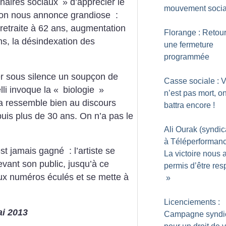
naires sociaux
» d’apprécier le
mouvement socia
’on nous annonce grandiose :
 retraite à 62 ans, augmentation
Florange : Retour
ns, la désindexation des
une fermeture
programmée
er sous silence un soupçon de
Casse sociale : V
li invoque la «
biologie
»
n’est pas mort, o
ça ressemble bien au discours
battra encore
!
uis plus de 30 ans. On n’a pas le
Ali Ourak (syndic
à Téléperformanc
st jamais gagné : l’artiste se
La victoire nous 
vant son public, jusqu’à ce
permis d’être re
ieux numéros éculés et se mette à
»
Licenciements :
ai 2013
Campagne syndi