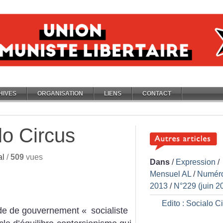
HIVES
ORGANISATION
LIENS
CONTACT
lo Circus
al
/
509
vues
Dans
/
Expression
/
Mensuel AL
/
Numér
2013
/
N°229 (juin 2
Edito : Socialo C
de de gouvernement «
socialiste