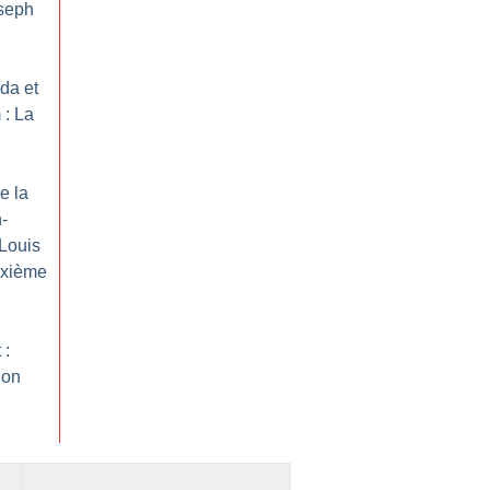
oseph
ada et
 : La
e la
-
 Louis
uxième
 :
ion