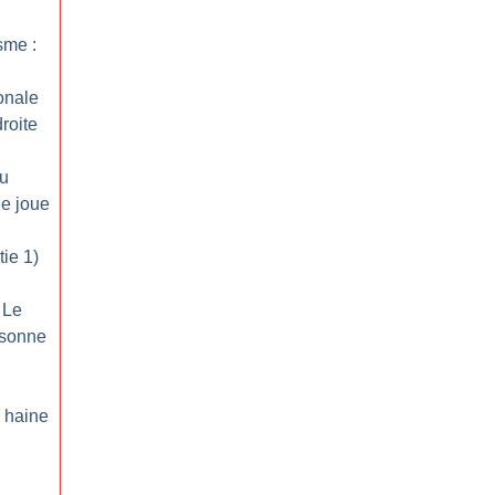
sme :
onale
roite
du
Je joue
tie 1)
 Le
rsonne
 haine