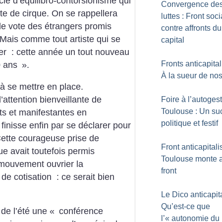
cle d’équilibro-contorsionisme qui
Convergence de
iste de cirque. On se rappellera
luttes : Front soci
 de vote des étrangers promis
contre affronts du
ais comme tout artiste qui se
capital
ler : cette année un tout nouveau
Fronts anticapital
60 ans
».
À la sueur de nos
à se mettre en place.
l’attention bienveillante de
Foire à l’autoges
Toulouse : Un su
ts et manifestantes en
politique et festif
inisse enfin par se déclarer pour
 Cette courageuse prise de
Front anticapitalis
ue avait toutefois permis
Toulouse monte 
 mouvement ouvrier la
front
de cotisation : ce serait bien
Le Dico anti­capita
Qu’est-ce que
 de l’été une «
conférence
l’«
autonomie du