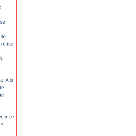
:
sse
lle
n crise
p,
 «
A la
te
ie
r, «
Le
»