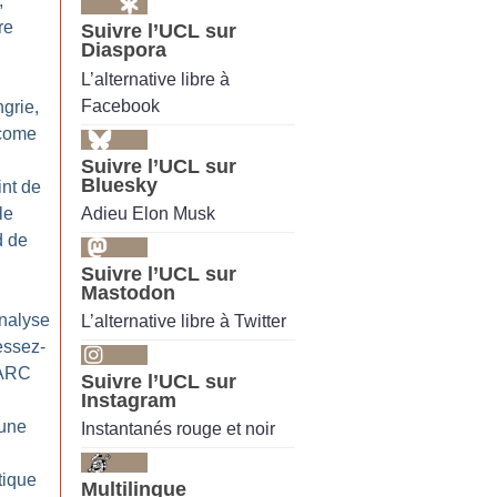
,
re
Suivre l’UCL sur
Diaspora
L’alternative libre à
Facebook
grie,
lcome
Suivre l’UCL sur
Bluesky
int de
Adieu Elon Musk
le
d de
Suivre l’UCL sur
Mastodon
nalyse
L’alternative libre à Twitter
cessez-
FARC
Suivre l’UCL sur
Instagram
 une
Instantanés rouge et noir
tique
Multilingue