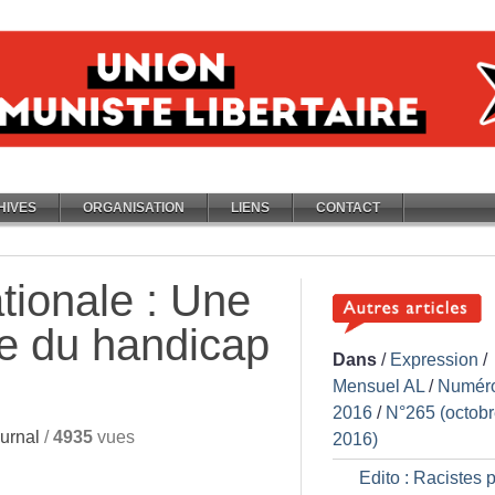
HIVES
ORGANISATION
LIENS
CONTACT
tionale : Une
ge du handicap
Dans
/
Expression
/
Mensuel AL
/
Numér
2016
/
N°265 (octob
urnal
/
4935
vues
2016)
Edito : Racistes p