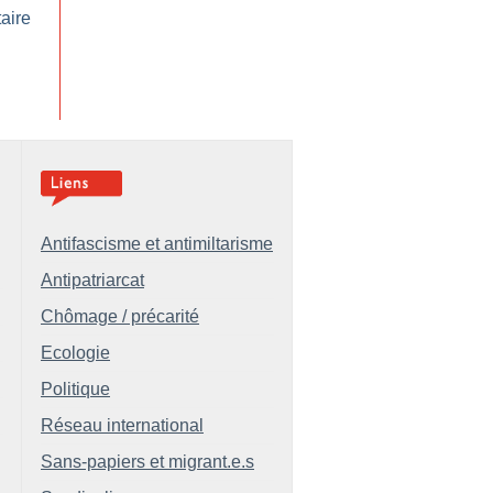
taire
Antifascisme et antimiltarisme
Antipatriarcat
Chômage / précarité
Ecologie
Politique
Réseau international
Sans-papiers et migrant.e.s