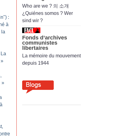
Who are we ? 의 소개
¿Quiénes somos ? Wer
n") :
sind wir ?
né à
 la
Fonds d’archives
communistes
libertaires
La
La mémoire du mouvement
»
depuis 1944
,
g
»
a
 à
t,
ontre