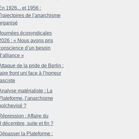
En 1926... et 1956 :
Trajectoires de l’anarchisme
organisé
Journées écosyndicales
2026 : «
Nous avons pris
conscience d’un besoin
d’alliance
»
Attaque de la pride de Berlin :
faire front uni face à l’horreur
fasciste
Analyse matérialiste : La
Plateforme, l’anarchisme
bolchevisé
?
Répression : Affaire du
8 décembre, suite et fin
?
Dépasser la Plateforme :