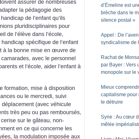
doivent assurer de nombreuses
d’Émeline est un
 adapter la pédagogie des
brèche dans le m
handicap de l’enfant qu’ils
silence postal
»
ions pluridisciplinaires pour
il de l’élève dans ­l’école,
Appel : De l’aven
 handicap spécifique de l’enfant
syndicalisme de l
ant à la bonne mise en œuvre de
Rachat de Monsa
s camarades, avec le personnel
par Bayer : Vers 
 parents et l’école, aider l’enfant à
monopole sur le 
Mieux comprendr
e formation, mise à disposition
capitalisme pour
cances ou le mercredi, suivi
le détruire
de déplacement (avec véhicule
ents très peu ou pas remboursés,
Syrie : Au cœur d
cerise sur le gâteau, non-
mêlée impérialist
amment en ce qui concerne les
yées, la modulation imposée aux