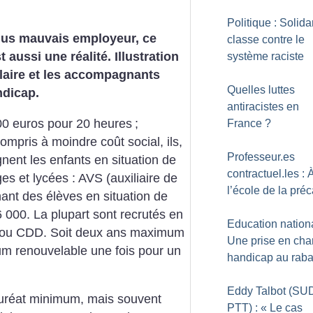
Politique : Solida
plus mauvais employeur, ce
classe contre le
 aussi une réalité. Illustration
système raciste
olaire et les accompagnants
Quelles luttes
ndicap.
antiracistes en
700 euros pour 20 heures
;
France
?
mpris à moindre coût social, ils,
Professeur.es
nent les enfants en situation de
contractuel.les : 
es et lycées : AVS (auxiliaire de
l’école de la préc
ant des élèves en situation de
000. La plupart sont recrutés en
Education nationa
n) ou CDD. Soit deux ans maximum
Une prise en cha
um renouvelable une fois pour un
handicap au raba
Eddy Talbot (SU
uréat minimum, mais souvent
PTT) : «
Le cas