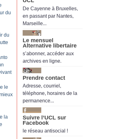
UCL
e
De Cayenne à Bruxelles,
ur du
en passant par Nantes,
Marseille...
ir du
Le mensuel
utte
Alternative libertaire
s’abonner, accéder aux
nto
archives en ligne.
un
vivant
Prendre contact
Adresse, courriel,
e le
téléphone, horaires de la
 mieux
permanence...
e la
Suivre l’UCL sur
Facebook
e
le réseau antisocial !