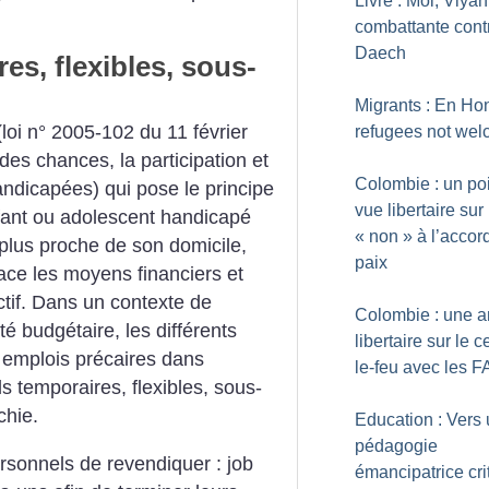
Livre : Moi, Viyan
combattante cont
Daech
es, flexibles, sous-
Migrants : En Hon
(loi n° 2005-102 du 11 février
refugees not we
 des chances, la participation et
Colombie : un po
ndicapées) qui pose le principe
vue libertaire sur 
enfant ou adolescent handicapé
«
non
» à l’accor
 plus proche de son domicile,
paix
lace les moyens financiers et
tif. Dans un contexte de
Colombie : une a
é budgétaire, les différents
libertaire sur le 
 emplois précaires dans
le-feu avec les 
s temporaires, flexibles, sous-
chie.
Education : Vers
pédagogie
ersonnels de revendiquer : job
émancipatrice cri