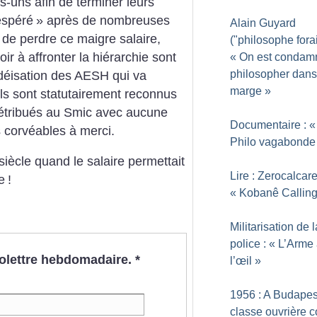
es-uns afin de terminer leurs
espéré
» après de nombreuses
Alain Guyard
 de perdre ce maigre salaire,
("philosophe forai
oir à affronter la hiérarchie sont
«
On est condam
philosopher dans
cédéisation des AESH qui va
marge
»
els sont statutairement reconnus
étribués au Smic avec aucune
Documentaire : «
s corvéables à merci.
Philo vagabonde
siècle quand le salaire permettait
Lire : Zerocalcare
e
!
«
Kobanê Callin
Militarisation de l
police : «
L’Arme
nfolettre hebdomadaire.
*
l’œil
»
1956 : A Budapes
classe ouvrière c