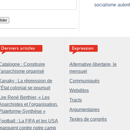
socialisme autori
lider
Catalogne : Construire
Alternative libertaire,
le
l’anarchisme organisé
mensuel
Kanaky : La répression de
Communiqués
l’État colonial se poursuit
Webditos
Lire René Berthier, «
Les
Tracts
Anarchistes et l’organisation.
Argumentaires
Plateforme-Synthèse
»
Textes de congrès
Football : La FIFA et les USA
marquent contre notre camp