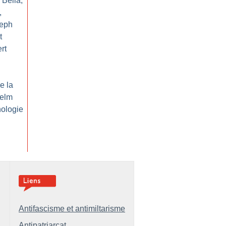
 Bella,
,
seph
t
rt
e la
helm
ologie
Antifascisme et antimiltarisme
Antipatriarcat