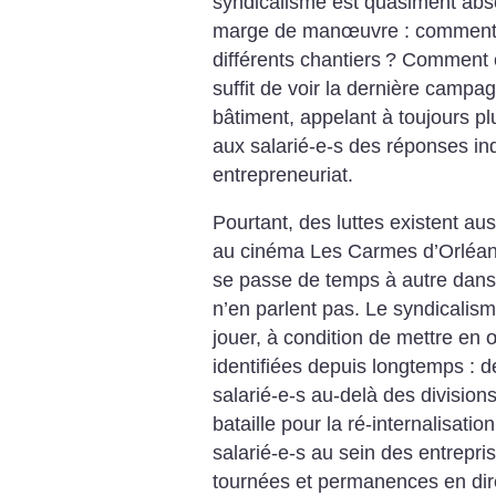
syndicalisme est quasiment absen
marge de manœuvre : comment re
différents chantiers
? Comment c
suffit de voir la dernière campa
bâtiment, appelant à toujours p
aux salarié-e-s des réponses indi
entrepreneuriat.
Pourtant, des luttes existent a
au cinéma Les Carmes d’Orléans
se passe de temps à autre dans 
n’en parlent pas. Le syndicalism
jouer, à condition de mettre e
identifiées depuis longtemps : d
salarié-e-s au-delà des division
bataille pour la ré-internalisatio
salarié-e-s au sein des entrepr
tournées et permanences en dire