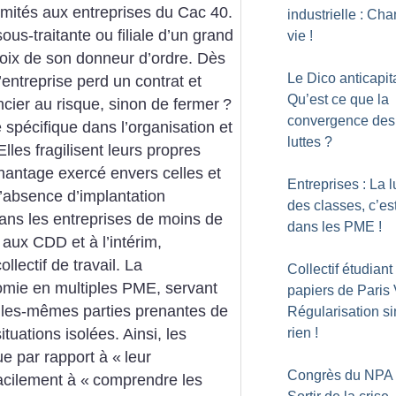
mités aux entreprises du Cac 40.
industrielle : Cha
us-traitante ou filiale d’un grand
vie
!
hoix de son donneur d’ordre. Dès
Le Dico anticapita
entreprise perd un contrat et
Qu’est ce que la
encier au risque, sinon de fermer
?
convergence des
spécifique dans l’organisation et
luttes
?
 Elles fragilisent leurs propres
chantage exercé envers celles et
Entreprises : La l
’absence d’implantation
des classes, c’es
dans les entreprises de moins de
dans les PME
!
 aux CDD et à l’intérim,
lectif de travail. La
Collectif étudiant
nomie en multiples PME, servant
papiers de Paris V
elles-mêmes parties prenantes de
Régularisation s
rien
!
ituations isolées. Ainsi, les
ue par rapport à «
leur
Congrès du NPA 
acilement à «
comprendre les