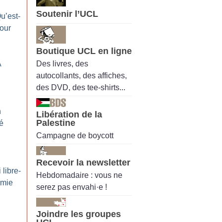
Soutenir l’UCL
Qu’est-
pour
Boutique UCL en ligne
Des livres, des
A
autocollants, des affiches,
des DVD, des tee-shirts...
n
Libération de la
Palestine
é
Campagne de boycott
Recevoir la newsletter
 libre-
Hebdomadaire : vous ne
omie
serez pas envahi·e !
Joindre les groupes