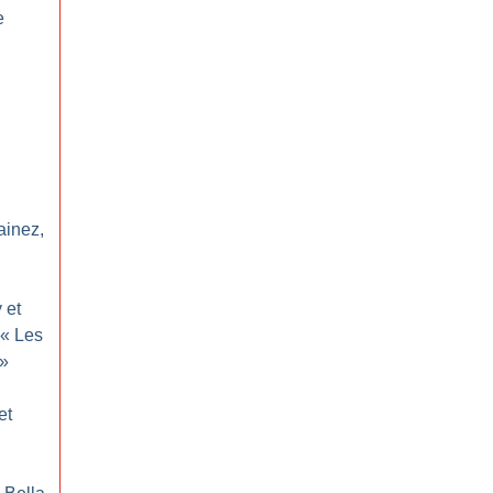
e
inez,
 et
 «
Les
»
et