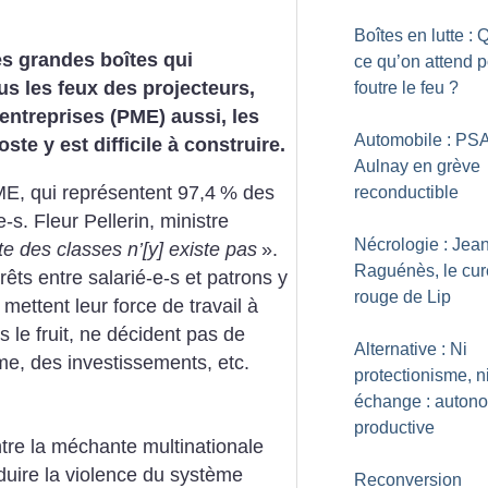
Boîtes en lutte : 
es grandes boîtes qui
ce qu’on attend 
ous les feux des projecteurs,
foutre le feu
?
entreprises (PME) aussi, les
Automobile : PS
ste y est difficile à construire.
Aulnay en grève
E, qui représentent 97,4
% des
reconductible
-s. Fleur Pellerin, ministre
Nécrologie : Jea
tte des classes n’[y] existe pas
».
Raguénès, le cur
térêts entre salarié-e-s et patrons y
rouge de Lip
mettent leur force de travail à
s le fruit, ne décident pas de
Alternative : Ni
hme, des investissements, etc.
protectionisme, ni
échange : auton
productive
tre la méchante multinationale
éduire la violence du système
Reconversion