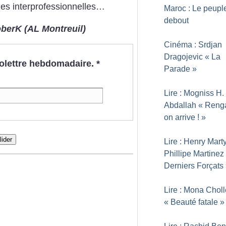
es interprofessionnelles…
Maroc : Le peupl
debout
berK (AL Montreuil)
Cinéma : Srdjan
Dragojevic «
La
nfolettre hebdomadaire.
*
Parade
»
Lire : Mogniss H.
Abdallah «
Renga
on arrive
!
»
lider
Lire : Henry Marty
Phillipe Martinez
Derniers Forçats
Lire : Mona Choll
«
Beauté fatale
»