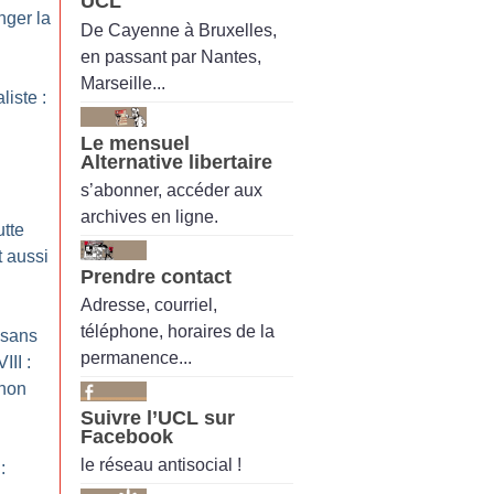
UCL
nger la
De Cayenne à Bruxelles,
en passant par Nantes,
Marseille...
liste :
Le mensuel
Alternative libertaire
s’abonner, accéder aux
archives en ligne.
utte
t aussi
Prendre contact
Adresse, courriel,
téléphone, horaires de la
 sans
permanence...
III :
inon
Suivre l’UCL sur
Facebook
le réseau antisocial !
: