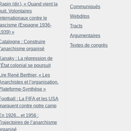
Rapin (dir.), «
Quand vient la
Communiqués
nuit. Volontaires
Webditos
internationaux contre le
fascisme (Espagne 1936-
Tracts
1939)
»
Argumentaires
Catalogne : Construire
Textes de congrès
l’anarchisme organisé
Kanaky : La répression de
l’État colonial se poursuit
Lire René Berthier, «
Les
Anarchistes et l’organisation.
Plateforme-Synthèse
»
Football : La FIFA et les USA
marquent contre notre camp
En 1926... et 1956 :
Trajectoires de l’anarchisme
organisé