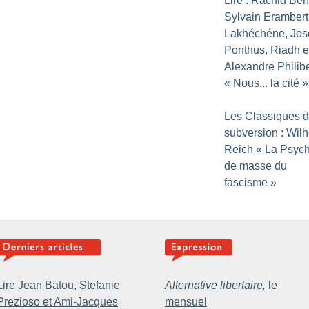
Lire : Rachid Ben
Sylvain Erambert
Lakhéchéne, Jo
Ponthus, Riadh e
Alexandre Philibe
«
Nous... la cité
»
Les Classiques d
subversion : Wil
Reich «
La Psych
de masse du
fascisme
»
Lire Jean Batou, Stefanie
Alternative libertaire,
le
Prezioso et Ami-Jacques
mensuel