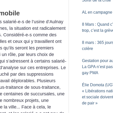
Sortir de la crise
omobile
AL en campagne
s salarié-e-s de l’usine d’Aulnay
8 Mars : Quand c
es, la situation est radicalement
trop, c’est la grèv
nts. Considéré-e-s comme des
es et ceux qui y travaillent ont
8 mars : 365 jour
rs qu’ils seront les premiers
colère
 un rôle, par leurs choix de
ui s’adressent à certains salarié-
Gestation pour aut
La GPA n’est pas
 d’analyse sur ces entreprises. Le
gay PMA
ouché par des suppressions
ravail déplorables. Plusieurs
Élie Domota (UG
s-traitance de sous-traitance,
«
Libérations nat
 centaines de succursales, une
et sociale doivent
e nombreux projets, une
de pair
»
la ville... Face à cela, le