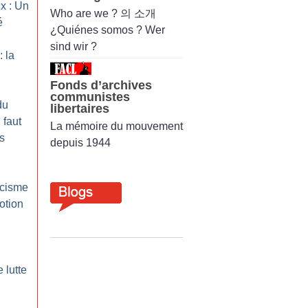
x : Un
Who are we ? 의 소개
é
¿Quiénes somos ? Wer
sind wir ?
: la
Fonds d’archives
communistes
du
libertaires
l faut
La mémoire du mouvement
es
depuis 1944
acisme
otion
e lutte