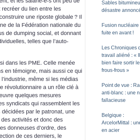
t, et les salarié-e-s ont peu de
Sables bitumineu
créer du lien entre les
désastre annonc
onstruire une riposte globale
? Il
gne de la Fédération nationale du
Fusion nucléaire 
lus de dumping social, et donnant
fuite en avant
!
viduelles, telles que l’auto-
Les Chroniques 
travail aliéné : «
I
ussi dans les PME. Celle menée
bien faire sortir l
frous-frous
»
 en témoigne, mais aussi ce qui
l’industrie, même si les médias
Point de vue : R
e révolutionnaire a un rôle clé à
anti-blanc : une n
n œuvre quelques mesures
fallacieuse
es syndicats qui rassemblent les
s décidées par le patronat, une
Belgique :
n des activités et donc des
ArcelorMittal : un
ises donneuses d’ordre, des
en acier
ction de ces derniers, le