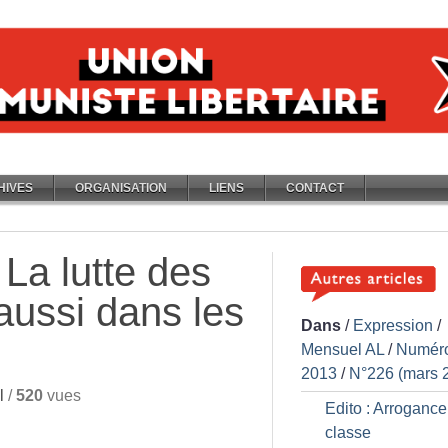
HIVES
ORGANISATION
LIENS
CONTACT
 La lutte des
 aussi dans les
Dans
/
Expression
/
Mensuel AL
/
Numér
2013
/
N°226 (mars 
l
/
520
vues
Edito : Arrogance
classe