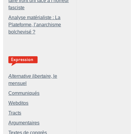
faire front uni face à l’horreur
fasciste
Analyse matérialiste : La
Plateforme, l’anarchisme
bolchevisé
?
Alternative libertaire,
le
mensuel
Communiqués
Webditos
Tracts
Argumentaires
Textes de congrès