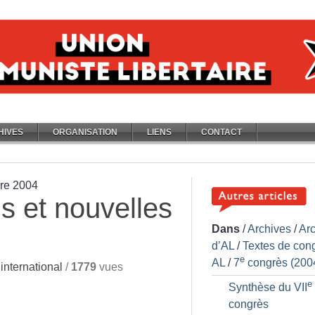
HIVES
ORGANISATION
LIENS
CONTACT
bre 2004
s et nouvelles
Dans
/
Archives
/
Ar
d’AL
/
Textes de con
e
AL
/
7
congrès (200
nternational
/
1779
vues
e
Synthèse du VII
congrès