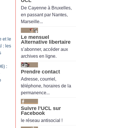
UCL
De Cayenne à Bruxelles,
en passant par Nantes,
Marseille...
Le mensuel
 et le
Alternative libertaire
 : les
s’abonner, accéder aux
s
archives en ligne.
6) :
Prendre contact
e
Adresse, courriel,
e
téléphone, horaires de la
permanence...
Suivre l’UCL sur
Facebook
le réseau antisocial !