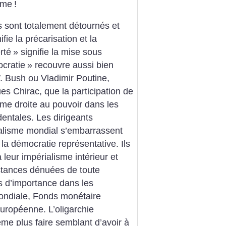
rme
!
 sont totalement détournés et
ifie la précarisation et la
erté
» signifie la mise sous
cratie
» recouvre aussi bien
. Bush ou Vladimir Poutine,
es Chirac, que la participation de
ême droite au pouvoir dans les
dentales.
Les dirigeants
italisme mondial s’embarrassent
la démocratie représentative. Ils
à leur impérialisme intérieur et
nstances dénuées de toute
us d’importance dans les
mondiale, Fonds monétaire
uropéenne. L’oligarchie
ême plus faire semblant d’avoir à