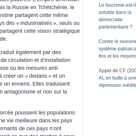
Le fascisme est-il
ais la Russie en Tchétchénie, le
soluble dans la
lestine partagent cette même
démocratie
ys dits «
industrialisés
», seuls ou
parlementaire
?
partagent cette vision stratégique
de.
Contre le sexisme
système patriarcal
 traduit également par des
fins et les moyen
de circulation et d’installation
sse ou les mesures anti-
Appel de CF (200
à créer un «
dedans
» et un
AL en butte à un
e un ennemi. Elles traduisent
répression inédit
n antagonisme et non sur la
nforcée poussent les populations
ne vie meilleure dans les pays
vernants de ces pays n’ont