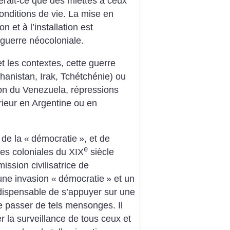
erait-ce que des miettes à ceux
 conditions de vie. La mise en
n et à l’installation est
guerre néocoloniale.
et les contextes, cette guerre
ghanistan, Irak, Tchétchénie) ou
ion du Venezuela, répressions
rieur en Argentine ou en
de la «
démocratie
», et de
e
es coloniales du XIX
siècle
mission civilisatrice de
une invasion «
démocratie
» et un
indispensable de s’appuyer sur une
e passer de tels mensonges. Il
r la surveillance de tous ceux et