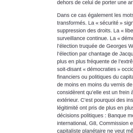
dehors de celui de porter une a
Dans ce cas également les mots
transformés. La «
sécurité
» sign
suppression des droits. La «
lib
surveillance continue. La «
démo
l’élection truquée de Georges W
l’élection par chantage de Jacqu
plus en plus fréquente de l’extr
soit-disant «
démocraties
» occi
financiers ou politiques du cap
de moins en moins du vernis de 
considèrent qu’elle est un frein 
extérieur. C’est pourquoi des i
légitimité ont pris de plus en pl
décisions politiques : Banque 
international, G8, Commission e
capitaliste planétaire ne veut m