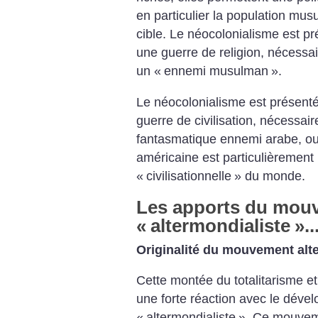
en particulier la population mu
cible. Le néocolonialisme est 
une guerre de religion, nécessai
un «
ennemi musulman
».
Le néocolonialisme est présen
guerre de civilisation, nécessai
fantasmatique ennemi arabe, ou
américaine est particulièrement 
«
civilisationnelle
» du monde.
Les apports du mou
«
altermondialiste
»..
Originalité du mouvement alt
Cette montée du totalitarisme e
une forte réaction avec le dév
«
altermondialiste
». Ce mouveme