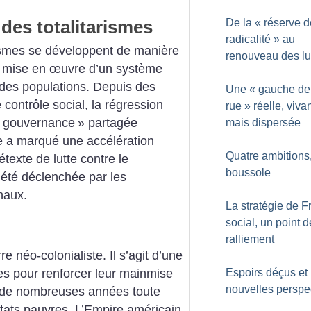
des totalitarismes
De la «
réserve d
radicalité
» au
rismes se développent de manière
renouveau des lu
la mise en œuvre d’un système
 des populations.
Depuis des
Une «
gauche de
 contrôle social, la régression
rue
» réelle, viva
gouvernance
» partagée
mais dispersée
 a marqué une accélération
Quatre ambitions
texte de lutte contre le
boussole
 été déclenchée par les
onaux.
La stratégie de F
social, un point d
ralliement
 néo-colonialiste. Il s’agit d’une
Espoirs déçus et
es pour renforcer leur mainmise
nouvelles perspe
r de nombreuses années toute
Etats pauvres.
L’Empire américain