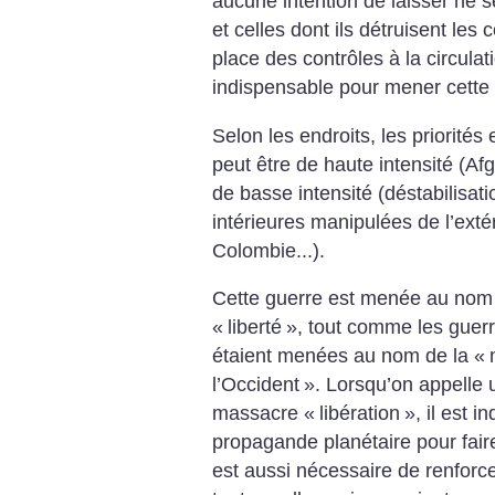
aucune intention de laisser ne s
et celles dont ils détruisent les
place des contrôles à la circulatio
indispensable pour mener cette 
Selon les endroits, les priorités 
peut être de haute intensité (Af
de basse intensité (déstabilisat
intérieures manipulées de l’exté
Colombie...).
Cette guerre est menée au nom 
«
liberté
», tout comme les guerr
étaient menées au nom de la «
l’Occident
». Lorsqu’on appelle 
massacre «
libération
», il est 
propagande planétaire pour fair
est aussi nécessaire de renforce