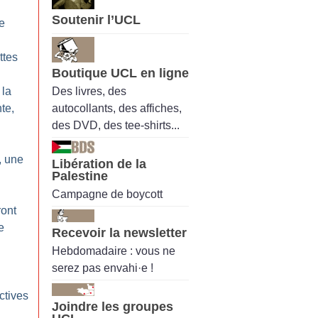
Soutenir l’UCL
e
ttes
Boutique UCL en ligne
Des livres, des
 la
autocollants, des affiches,
nte,
des DVD, des tee-shirts...
, une
Libération de la
Palestine
Campagne de boycott
ront
e
Recevoir la newsletter
Hebdomadaire : vous ne
serez pas envahi·e !
ctives
Joindre les groupes