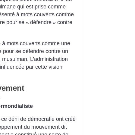
sulmane qui est prise comme
présenté à mots couverts comme
re pour se «
défendre
» contre
té à mots couverts comme une
re pour se défendre contre un
 musulman. L’administration
influencée par cette vision
vement
.
ermondialiste
t ce déni de démocratie ont créé
eloppement du mouvement dit
nt a constitué une sorte de