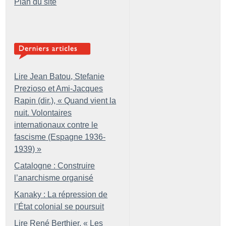
Plan du site
Lire Jean Batou, Stefanie
Prezioso et Ami-Jacques
Rapin (dir.), «
Quand vient la
nuit. Volontaires
internationaux contre le
fascisme (Espagne 1936-
1939)
»
Catalogne : Construire
l’anarchisme organisé
Kanaky : La répression de
l’État colonial se poursuit
Lire René Berthier, «
Les