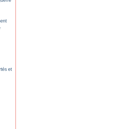
guerre
ent
e
tés et