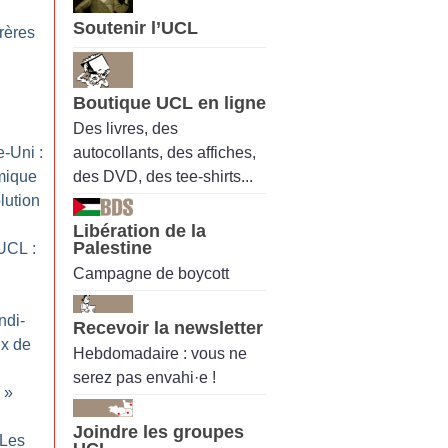
Soutenir l’UCL
rères
Boutique UCL en ligne
Des livres, des
autocollants, des affiches,
-Uni :
des DVD, des tee-shirts...
imique
lution
Libération de la
Palestine
UCL :
Campagne de boycott
ndi-
Recevoir la newsletter
ix de
Hebdomadaire : vous ne
serez pas envahi·e !
»
Joindre les groupes
 Les