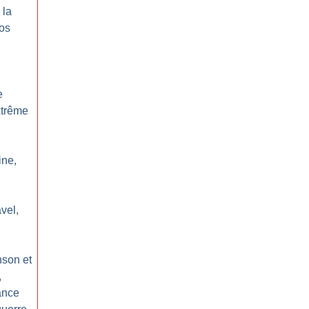
 la
os
e
xtrême
ine,
vel,
nson et
,
ance