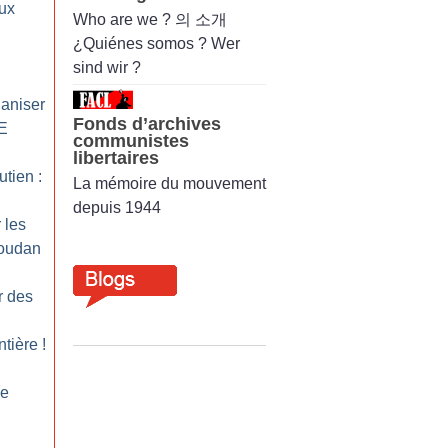
aux
Who are we ? 의 소개
¿Quiénes somos ? Wer
sind wir ?
ganiser
Fonds d’archives
CE
communistes
libertaires
tien :
La mémoire du mouvement
depuis 1944
 les
Soudan
r des
ntière
!
le