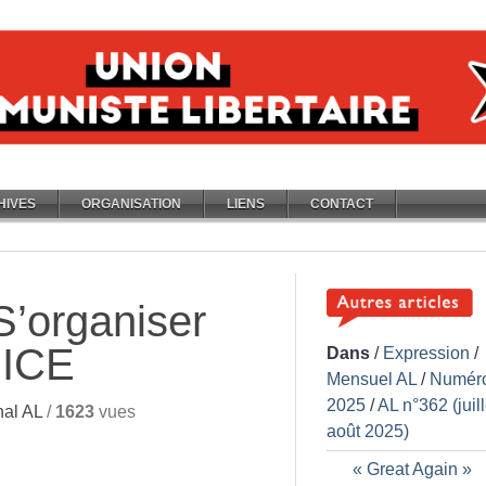
HIVES
ORGANISATION
LIENS
CONTACT
S’organiser
’ICE
Dans
/
Expression
/
Mensuel AL
/
Numér
2025
/
AL n°362 (juill
al AL
/
1623
vues
août 2025)
«
Great Again
»