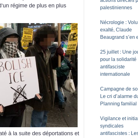
actions directes p
d’un régime de plus en plus
palestiniennes
Nécrologie : Volu
exalté, Claude
Beaugrand s’en e
25 juillet : Une j
pour la solidarité
antifasciste
internationale
Campagne de sou
Le cri d’alarme d
Planning familial
Vigilance et initia
syndicales
até à la suite des déportations et
antifascistes : Le