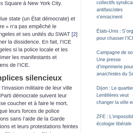
collectifs syndic
es Square à New York City.
antifascistes
s’enracinent
 blue state (un État démocrate) et
ire
» n’a pas empêché le
États-Unis : S’or
ngeles et ses unités du SWAT
[
2
]
pour chasser l’I
er la dissidence. En fait, l’ICE
les si la police locale et les
Campagne de sou
rimer les manifestants et
Une presse
ens de l’ICE.
d’imprimerie pour
anarchistes du 
plices silencieux
l’invasion militaire de leur ville
Dijon : Le quartie
Lentillères veut
Parti démocrate suivent leur
changer la ville e
 se coucher et à faire le mort,
ue leurs forces de police
ZFE : L’impossib
ions sans l’aide de la Garde
écologie libérale
ons et leurs protestations feintes