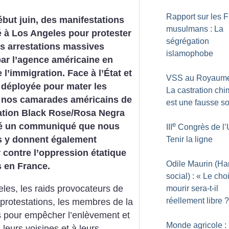
Rapport sur les F
but juin, des manifestations
musulmans : La
é à Los Angeles pour protester
ségrégation
s arrestations massives
islamophobe
ar l’agence américaine en
 l’immigration. Face à l’État et
VSS au Royaume
 déployée pour mater les
La castration ch
 nos camarades américains de
est une fausse so
sation Black Rose/Rosa Negra
e
ié un communiqué que nous
III
Congrès de l’
les y donnent également
Tenir la ligne
 contre l’oppression étatique
Odile Maurin (Ha
s en France.
social) : «
Le cho
les, les raids provocateurs de
mourir sera-t-il
réellement libre
?
protestations, les membres de la
 pour empêcher l’enlèvement et
Monde agricole :
, leurs voisines et à leurs