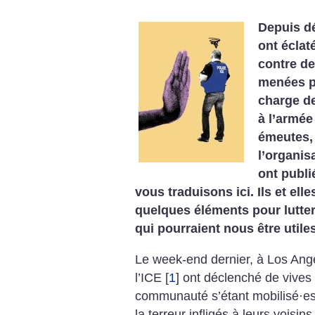
Depuis dé
ont éclat
contre de
menées p
charge de
à l’armée
émeutes,
l’organi
ont publ
vous traduisons ici. Ils et el
quelques éléments pour lutter
qui pourraient nous être utile
Le week-end dernier, à Los Ange
l’ICE
[
1
]
ont déclenché de vives 
communauté s’étant mobilisé
·
es
la terreur infligés à leurs voisins