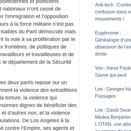
politiciennes et politiciens
Anti-tech : Contre
t nationaux n’ont cessé de
confusion dans n
er l’immigration et l’opposition
mouvements
!
rs à la force militaire n’est pas
ponsables du Parti démocrate mais
Eugénisme :
nt la voie à sa prolifération par le
Généalogie d’un
 frontières, de politiques de
obsession de l’e
droite
ravailleurs et travailleuses et de
ec le département de la Sécurité
Voir : Alexe Pouk
Sauve qui peut
es deux partis repose sur un
Lire : Georges Na
nnent la violence des extraditions
Passages
la torture, la violence qui
ersonnes dignes de bénéficier des
Lire : David Swa
t d’autres non, et la violence
Medea Benjamin
pulations. De Los Angeles à la
L’OTAN, une alli
é contre l’Empire, ses agents et