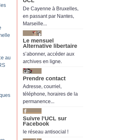
UCL
les
De Cayenne à Bruxelles,
en passant par Nantes,
Marseille...
e
nelle
Le mensuel
Alternative libertaire
s’abonner, accéder aux
ce au
archives en ligne.
RS
Prendre contact
Adresse, courriel,
téléphone, horaires de la
iques
permanence...
Suivre l’UCL sur
Facebook
le réseau antisocial !