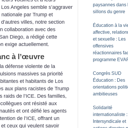
paysannes dans 
 à Los Angeles semble s’aggraver
sillons du genre
e nationale par Trump et
d’autres villes, notre section
Éducation à la vi
 en collaboration avec des
affective, relation
an Diego, a rédigé cette
et sexuelle : Les
ion exige actuellement.
offensives
réactionnaires fa
nc à l’œuvre
programme EVA
la défense violente de la
Congrès SUD
lsions massives sa priorité
Éducation : Des
bitantes et habitants de Los
orientations polit
és aux plans racistes de Trump
ambitieuses
s raids de l’ICE. Des familles,
 collègues ont résisté aux
Solidarité
utés et ont défié les agents
internationaliste :
ention de l’ICE, offrant un
Intersyndicale et
 et ceux qui veulent savoir