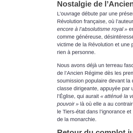
Nostalgie de l’Anci
L’ouvrage débute par une présen
Révolution française, où l’aute
encore à l’absolutisme royal
»
e
comme généreuse, désintéressée
victime de la Révolution et une
rien à personne.
Nous avons déjà un terreau fasc
de l’Ancien Régime dès les prem
soumission populaire devant la d
classe dirigeante, appuyée par un
l’Église, qui aurait
«
atténué la v
pouvoir
»
là où elle a au contra
le Tiers-état dans l’ignorance et
de la monarchie.
Retour du complot 