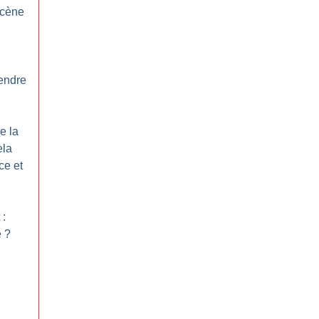
scène
endre
e la
ela
ce et
 :
e
?