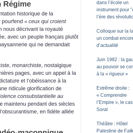
en Régime
dans l’école un
instrument pour "
tation historique de la
l’ère des révoluti
ur pourfend
«
ceux qui croient
n nous décrivant la royauté
Colloque sur la la
, avec un peuple français plutôt
un combat encor
 paysannerie qui ne demandait
d’actualité
Juin 1982 : la g
iste, monarchiste, nostalgique
au pouvoir se con
ières pages, avec un appel à la
à la «
rigueur
»
ictature et l’obéissance à la
Extrême droite :
e ridicule glorification de
«
Comprendre
iolence consubstantielle au
l’Empire
», le cas
ire maintenu pendant des siècles
Soral
 l’obscurantisme, en fidèle alliée
Théâtre : Hôtel
judéo-maçonnique
Palestine de Fal