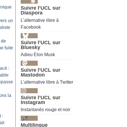
nique
Suivre l’UCL sur
Diaspora
L’alternative libre à
vers un
Facebook
liste
 de
Suivre l’UCL sur
Bluesky
ue fuite
Adieu Elon Musk
acé :
Suivre l’UCL sur
Mastodon
able
répasse
L’alternative libre à Twitter
ons la
Suivre l’UCL sur
Instagram
Instantanés rouge et noir
 :
ait
Multilingue