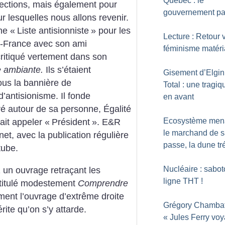
Québec : le
’élections, mais également pour
gouvernement pa
 lesquelles nous allons revenir.
ne «
Liste antisionniste
» pour les
Lecture : Retour 
e-France avec son ami
féminisme matéria
critiqué vertement dans son
e ambiante.
Ils s’étaient
Gisement d’Elgin
ous la bannière de
Total : une tragiq
’antisionisme. Il fonde
en avant
é autour de sa personne, Égalité
Ecosystème men
fait appeler «
Président
». E&R
le marchand de s
net, avec la publication régulière
passe, la dune t
tube.
Nucléaire : sabot
 un ouvrage retraçant les
ligne THT
!
ntitulé modestement
Comprendre
ment l’ouvrage d’extrême droite
Grégory Chambat
rite qu’on s’y attarde.
«
Jules Ferry voy