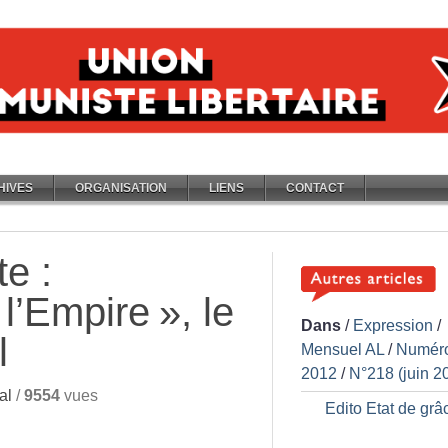
HIVES
ORGANISATION
LIENS
CONTACT
e :
l’Empire
», le
Dans
/
Expression
/
l
Mensuel AL
/
Numér
2012
/
N°218 (juin 2
al
/
9554
vues
Edito Etat de grâ