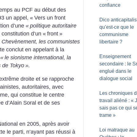
confiance
e temps au PCF au début des
3 un appel, «
Vers un front
Dico anticapitalis
ation d’une
«
politique autoritaire
qu’est-ce que le
 constitution d’un «
front
»
communisme
 Chevènement, les communistes
libertaire
?
te conclut en appelant à la
Enseignement
e
«
le sionisme international, la
secondaire : le 
s de Tokyo
».
englué dans le
’extrême droite et se rapproche
dialogue social
inistes, autoritaires, avec
Les chroniques 
me, qui constitue le centre
travail aliéné : «
e d’Alain Soral et de ses
sais pas ce qui s
trame
»
 National en 2005, après avoir
Loi matraque au
te le parti, n’ayant pas réussi à