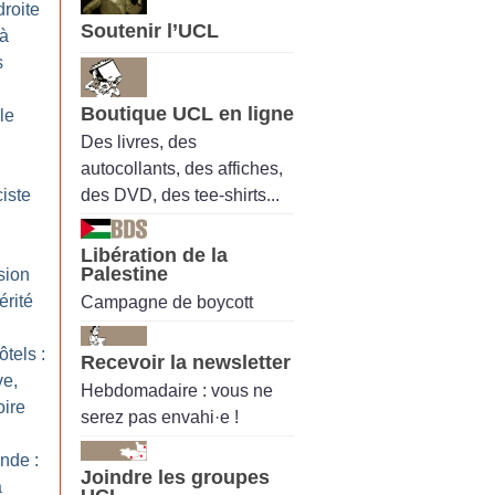
roite
Soutenir l’UCL
 à
s
Boutique UCL en ligne
lle
Des livres, des
autocollants, des affiches,
des DVD, des tee-shirts...
ciste
Libération de la
Palestine
sion
érité
Campagne de boycott
tels :
Recevoir la newsletter
ve,
Hebdomadaire : vous ne
oire
serez pas envahi·e !
nde :
Joindre les groupes
a