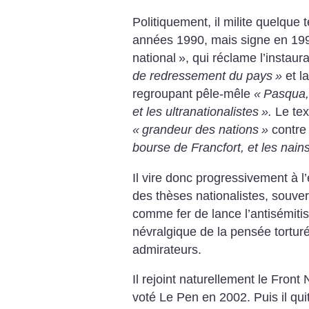
Politiquement, il milite quelqu
années 1990, mais signe en 199
national
», qui réclame l’instaur
de redressement du pays
»
et la
regroupant pêle-mêle
«
Pasqua,
et les ultranationalistes
».
Le tex
«
grandeur des nations
»
contr
bourse de Francfort, et les nain
Il vire donc progressivement à l
des thèses nationalistes, souvera
comme fer de lance l’antisémitis
névralgique de la pensée torturé
admirateurs.
Il rejoint naturellement le Front
voté Le Pen en 2002. Puis il quit