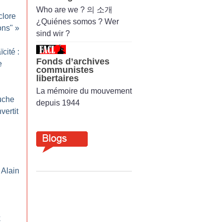
Who are we ? 의 소개
clore
¿Quiénes somos ? Wer
ons"
»
sind wir ?
ïcité :
Fonds d’archives
e
communistes
libertaires
La mémoire du mouvement
auche
depuis 1944
vertit
 Alain
k