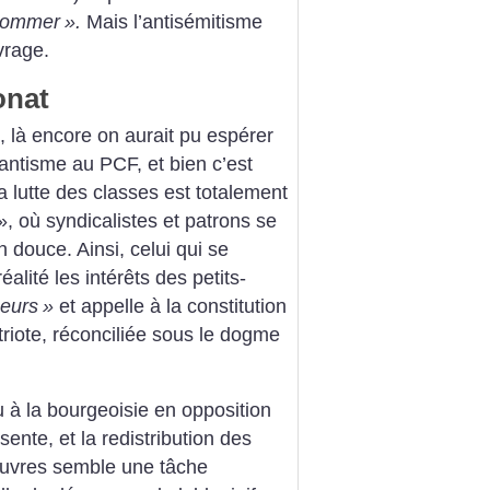
 nommer
».
Mais l’antisémitisme
vrage.
ronat
, là encore on aurait pu espérer
tantisme au PCF, et bien c’est
 lutte des classes est totalement
», où syndicalistes et patrons se
n douce. Ainsi, celui qui se
éalité les intérêts des petits-
neurs
»
et appelle à la constitution
riote, réconciliée sous le dogme
u à la bourgeoisie en opposition
ente, et la redistribution des
pauvres semble une tâche