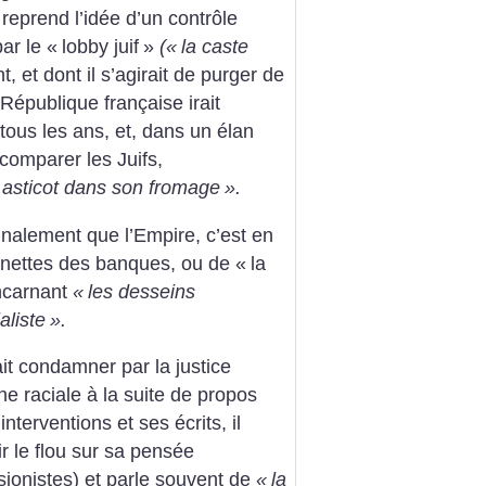
 reprend l’idée d’un contrôle
ar le «
lobby juif
»
(«
la caste
, et dont il s’agirait de purger de
 République française irait
tous les ans, et, dans un élan
 comparer les Juifs,
 asticot dans son fromage
».
inalement que l’Empire, c’est en
 manettes des banques, ou de «
la
incarnant
«
les desseins
aliste
».
fait condamner par la justice
ine raciale à la suite de propos
interventions et ses écrits, il
 le flou sur sa pensée
 sionistes) et parle souvent de
«
la