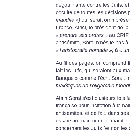
dégoulinante contre les Juifs, et
occulte de toutes les décisions p
maudite
»)
qui serait omniprésent
France. Ainsi, le président de la
«
prendre ses ordres
»
au CRIF 
antisémite, Soral n’hésite pas à
«
l’aristocratie nomade
»,
à
«
un
Au fil des pages, on comprend f
fait les juifs, qui seraient aux
Banque
» comme l’écrit Soral, 
maléfiques de l’oligarchie mondi
Alain Soral s’est plusieurs fois 
française pour incitation à la ha
antisémites, et de fait, dans ses 
essaie au maximum de maintenir
concernant les Juifs (et non les