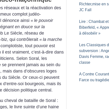
Richter,mise en 
s réseaux et la réactivation des
JC Fall
fameux complot judéo-
Il dénonce ainsi
«
le pouvoir
Lire : Chambat et
régnant en douce sur la
Biberfeld, «
Appr
ub Le Siècle, réseau de
à désobéir
»
iz, qui contrôlerait
«
la marche
Les Classiques d
complotiste, tout pouvoir est
subversion : Ang
il est vraiment, c’est-à-dire dans
Davis Femme, ra
ticiens. Selon Soral, les
classe
e se prennent jamais au sein du
, mais dans d’obscures loges
A Contre Courant
 du Siècle. Or ceux-ci peuvent
Farce ou tragédi
ux d’entre-soi bourgeois, mais ils
e décision politique central.
cheval de bataille de Soral :
ges, le livre suinte d’une haine