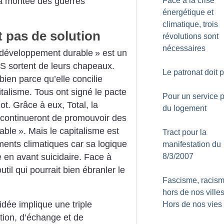
Face à la crise
la montée des guerres
énergétique et
climatique, trois
t pas de solution
révolutions sont
nécessaires
développement durable
» est un
S sortent de leurs chapeaux.
Le patronat doit 
 bien parce qu’elle concilie
talisme. Tous ont signé le pacte
Pour un service p
t. Grâce à eux, Total, la
du logement
continueront de promouvoir des
able
». Mais le capitalisme est
Tract pour la
ents climatiques car sa logique
manifestation du
e en avant suicidaire. Face à
8/3/2007
outil qui pourrait bien ébranler le
Fascisme, racism
hors de nos ville
 idée implique une triple
Hors de nos vies
tion, d’échange et de