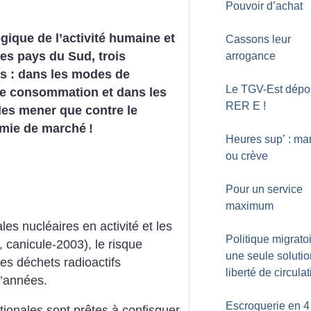
Pouvoir d’achat
gique de l’activité humaine et
Cassons leur
es pays du Sud, trois
arrogance
és : dans les modes de
Le TGV-Est dépou
de consommation et dans les
RER E
!
les mener que contre le
nomie de marché
!
Heures sup’ : ma
ou crève
Pour un service
maximum
les nucléaires en activité et les
Politique migratoi
 canicule-2003), le risque
une seule solutio
es déchets radioactifs
liberté de circula
d’années.
Escroquerie en 4
ationales sont prêtes à confisquer