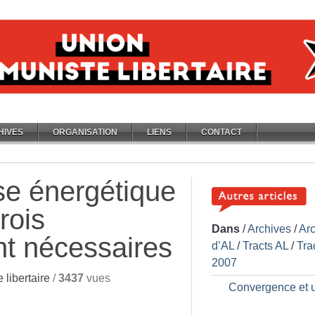
HIVES
ORGANISATION
LIENS
CONTACT
ise énergétique
rois
Dans
/
Archives
/
Ar
nt nécessaires
d’AL
/
Tracts AL
/
Tra
2007
libertaire
/
3437
vues
Convergence et u