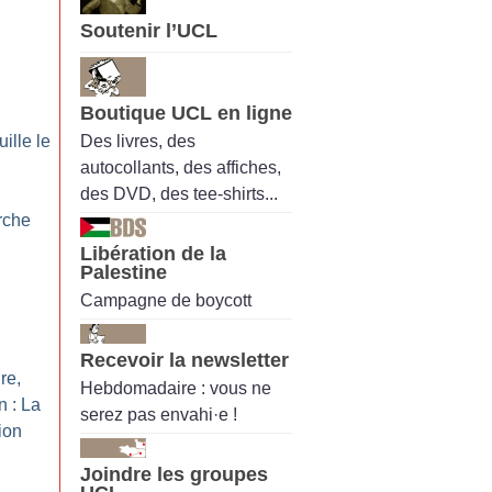
Soutenir l’UCL
Boutique UCL en ligne
Des livres, des
ille le
autocollants, des affiches,
des DVD, des tee-shirts...
rche
Libération de la
Palestine
Campagne de boycott
Recevoir la newsletter
re,
Hebdomadaire : vous ne
n : La
serez pas envahi·e !
tion
Joindre les groupes