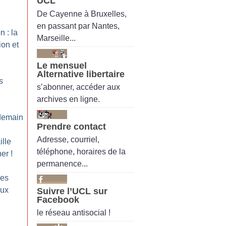
UCL
De Cayenne à Bruxelles,
en passant par Nantes,
n : la
Marseille...
ion et
Le mensuel
Alternative libertaire
s
s’abonner, accéder aux
archives en ligne.
 demain
Prendre contact
Adresse, courriel,
ille
téléphone, horaires de la
her
!
permanence...
les
aux
Suivre l’UCL sur
Facebook
le réseau antisocial !