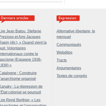
Lire Jean Batou, Stefanie
Alternative libertaire,
le
Prezioso et Ami-Jacques
mensuel
Rapin (dir.), «
Quand vient la
Communiqués
nuit. Volontaires
Webditos
internationaux contre le
fascisme (Espagne 1936-
Tracts
1939)
»
Argumentaires
Catalogne : Construire
Textes de congrès
l’anarchisme organisé
Kanaky : La répression de
l’État colonial se poursuit
Lire René Berthier, «
Les
Anarchistes et l’organisation.