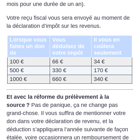
mois pour une durée de un an).
Votre reçu fiscal vous sera envoyé au moment de
la déclaration d’impôt sur les revenus.
Lorsque vous
Vous
Il vous en
faites un don
déduisez de
coûtera
de
votre impôt
seulement
100 €
66 €
34 €
500 €
330 €
170 €
1000 €
660 €
340 €
Et avec la réforme du prélèvement à la
source
?
Pas de panique, ça ne change pas
grand-chose. Il vous suffira de mentionner votre
don dans votre déclaration de revenu, et la
déduction s’appliquera l’année suivante de façon
étalée, voire occasionnera un remboursement de