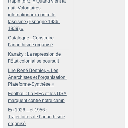
Rapin (dir.), «
Quand vient la
nuit. Volontaires
internationaux contre le
fascisme (Espagne 1936-
1939)
»
Catalogne : Construire
l’anarchisme organisé
Kanaky : La répression de
l’État colonial se poursuit
Lire René Berthier, «
Les
Anarchistes et l’organisation.
Plateforme-Synthèse
»
Football : La FIFA et les USA
marquent contre notre camp
En 1926... et 1956 :
Trajectoires de l’anarchisme
organisé