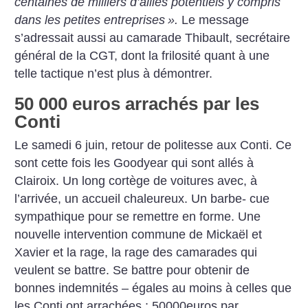
centaines de milliers d’alliés potentiels y compris
dans
les petites entreprises
».
Le
message
s’adressait aussi au
camarade Thibault, secrétaire
général de la CGT, dont la frilosité quant à une
telle tactique
n’est plus à démontrer.
50 000 euros arrachés par les
Conti
Le samedi 6 juin, retour de
politesse aux Conti. Ce
sont cette fois les Goodyear qui sont
allés à
Clairoix. Un long cortège
de voitures avec, à
l’arrivée, un
accueil chaleureux. Un barbe-
cue
sympathique pour se remettre en forme. Une
nouvelle
intervention commune de Mickaël et
Xavier et la rage, la
rage des camarades qui
veulent
se battre. Se battre pour obtenir
de
bonnes indemnités – égales
au moins à celles que
les Conti
ont arrachées : 50000euros par