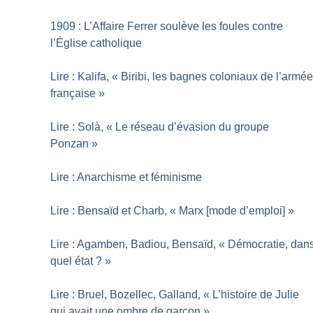
1909 : L’Affaire Ferrer soulève les foules contre
l’Église catholique
Lire : Kalifa, «
Biribi, les bagnes coloniaux de l’armé
française
»
Lire : Solà, «
Le réseau d’évasion du groupe
Ponzan
»
Lire : Anarchisme et féminisme
Lire : Bensaïd et Charb, «
Marx [mode d’emploi]
»
Lire : Agamben, Badiou, Bensaïd, «
Démocratie, dan
quel état
?
»
Lire : Bruel, Bozellec, Galland, «
L’histoire de Julie
qui avait une ombre de garçon
»