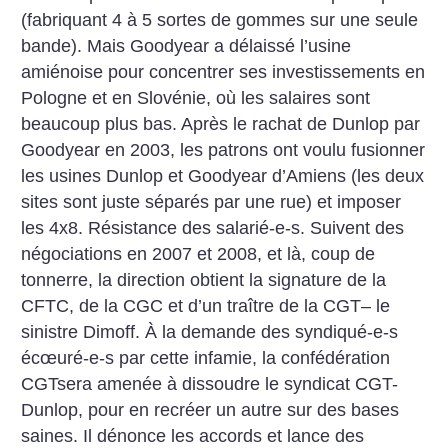
(fabriquant 4 à
5 sortes de gommes sur une seule
bande). Mais Goodyear a délaissé
l’usine
amiénoise pour concentrer
ses investissements en
Pologne et
en Slovénie, où les salaires sont
beaucoup plus bas. Après le rachat
de Dunlop par
Goodyear en 2003,
les patrons ont voulu fusionner
les
usines Dunlop et Goodyear d’Amiens (les deux
sites sont juste
séparés par une rue) et imposer
les
4x8. Résistance des salarié-e-s.
Suivent des
négociations en 2007
et 2008, et là, coup de
tonnerre, la
direction obtient la signature de la
CFTC, de la CGC et d’un traître
de la CGT– le
sinistre Dimoff. À
la demande des syndiqué-e-s
écœuré-e-s par cette infamie, la
confédération
CGTsera amenée à
dissoudre le syndicat CGT-
Dunlop, pour en recréer un autre sur
des bases
saines. Il dénonce les accords et lance des