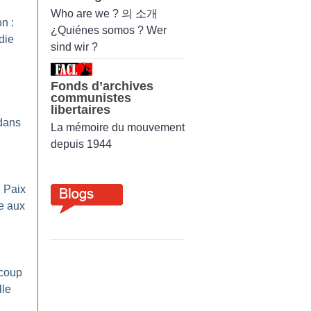
Who are we ? 의 소개
n :
¿Quiénes somos ? Wer
die
sind wir ?
Fonds d’archives
communistes
libertaires
 dans
La mémoire du mouvement
depuis 1944
 Paix
e aux
 coup
lle