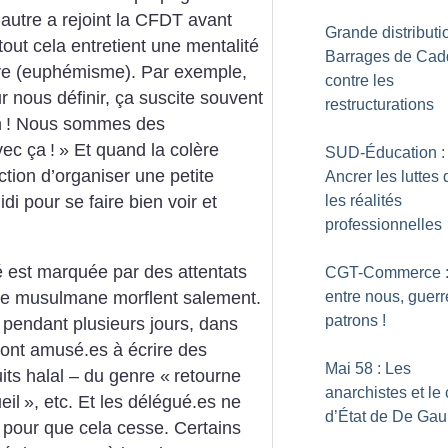
l’autre a rejoint la CFDT avant
Grande distributio
 tout cela entretient une mentalité
Barrages de Cad
tive (euphémisme). Par exemple,
contre les
ur nous définir, ça suscite souvent
restructurations
n
! Nous sommes des
vec ça
!
» Et quand la colère
SUD-Éducation :
ection d’organiser une petite
Ancrer les luttes
les réalités
di pour se faire bien voir et
professionnelles
té est marquée par des attentats
CGT-Commerce :
entre nous, guerr
gine musulmane morflent salement.
patrons
!
pendant plusieurs jours, dans
sont amusé.es à écrire des
Mai 58 : Les
ts halal – du genre «
retourne
anarchistes et le
eil
», etc. Et les délégué.es ne
d’État de De Gau
on pour que cela cesse. Certains