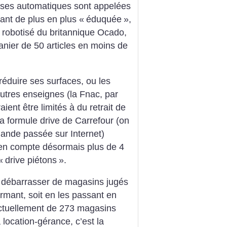
sses automatiques sont appelées
tant de plus en plus «
éduquée
»,
e robotisé du britannique Ocado,
anier de 50 articles en moins de
éduire ses surfaces, ou les
autres enseignes (la Fnac, par
ent être limités à du retrait de
 formule drive de Carrefour (on
mande passée sur Internet)
 en compte désormais plus de 4
«
drive piétons
».
 se débarrasser de magasins jugés
ermant, soit en les passant en
actuellement de 273 magasins
 location-gérance, c’est la