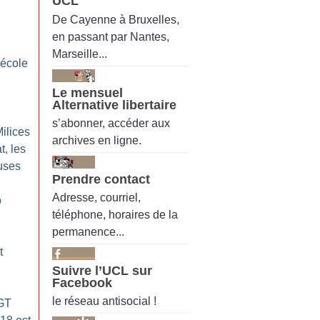
UCL
De Cayenne à Bruxelles,
en passant par Nantes,
Marseille...
 école
Le mensuel
Alternative libertaire
s’abonner, accéder aux
Milices
archives en ligne.
t, les
uses
Prendre contact
Adresse, courriel,
o
téléphone, horaires de la
permanence...
t
Suivre l’UCL sur
Facebook
le réseau antisocial !
CGT