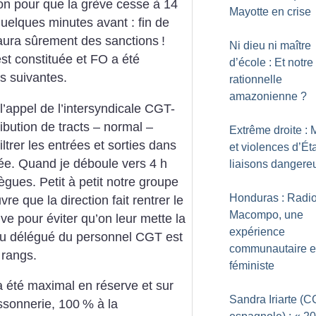
ion pour que la grève cesse à 14
Mayotte en crise
uelques minutes avant : fin de
y aura sûrement des sanctions
!
Ni dieu ni maître
st constituée et FO a été
d’école : Et notre
s suivantes.
rationnelle
amazonienne
?
l’appel de l’intersyndicale CGT-
ibution de tracts – normal –
Extrême droite : 
ltrer les entrées et sorties dans
et violences d’Éta
née. Quand je déboule vers 4 h
liaisons dangere
ègues. Petit à petit ­notre groupe
Honduras : Radi
re que la direction fait rentrer le
Macompo, une
ve pour éviter qu’on leur mette la
expérience
 du délégué du personnel CGT est
communautaire e
 rangs.
féministe
été maximal en réserve et sur
Sandra Iriarte (
ssonnerie, 100
% à la