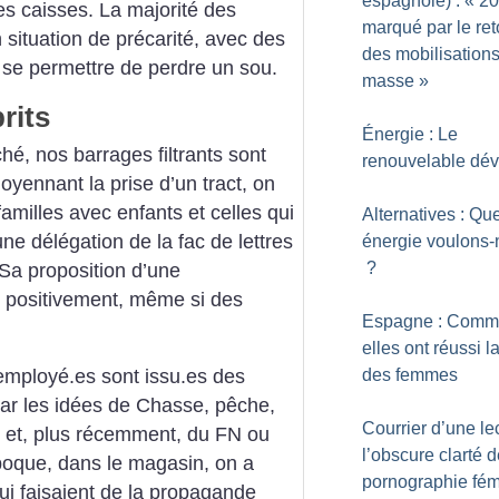
espagnole) : «
20
les caisses. La majorité des
marqué par le ret
situation de précarité, avec des
des mobilisation
t se permettre de perdre un sou.
masse
»
rits
Énergie : Le
hé, nos barrages filtrants sont
renouvelable dé
ennant la prise d’un tract, on
familles avec enfants et celles qui
Alternatives : Que
ne délégation de la fac de lettres
énergie voulons
?
 Sa proposition d’une
e positivement, même si des
Espagne : Comm
elles ont réussi l
des femmes
s employé.es sont issu.es des
par les idées de Chasse, pêche,
Courrier d’une lec
ers et, plus récemment, du FN ou
l’obscure clarté d
oque, dans le magasin, on a
pornographie fém
 faisaient de la propagande