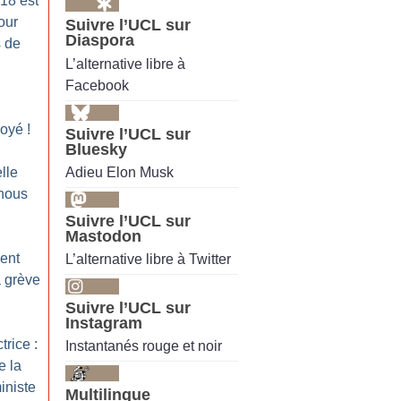
18 est
our
Suivre l’UCL sur
Diaspora
s de
L’alternative libre à
Facebook
voyé
!
Suivre l’UCL sur
Bluesky
Adieu Elon Musk
lle
-nous
Suivre l’UCL sur
Mastodon
ent
L’alternative libre à Twitter
a grève
Suivre l’UCL sur
Instagram
trice :
Instantanés rouge et noir
e la
iniste
Multilingue