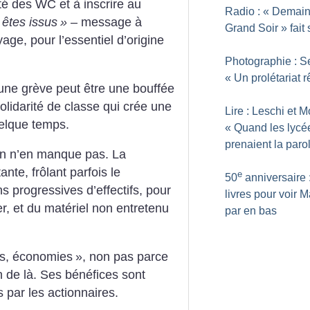
té des WC et à inscrire au
Radio : «
Demain
 êtes issus
»
– message à
Grand Soir
» fait
age, pour l’essentiel d’origine
Photographie : S
«
Un prolétariat 
’une grève peut être une bouffée
lidarité de classe qui crée une
Lire : Leschi et M
elque temps.
«
Quand les lycé
prenaient la paro
 on n’en manque pas. La
nte, frôlant parfois le
e
50
anniversaire 
 progressives d’effectifs, pour
livres pour voir M
r, et du matériel non entretenu
par en bas
s, économies
», non pas parce
in de là. Ses bénéfices sont
 par les actionnaires.