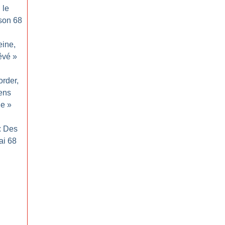
 le
 son 68
eine,
rêvé
»
order,
ens
le
»
: Des
ai 68