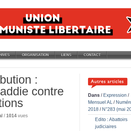
HIVES
ORGANISATION
LIENS
CONTACT
bution :
addie contre
Dans
/
Expression
/
tions
Mensuel AL
/
Numér
2018
/
N°283 (mai 2
al
/
1014
vues
Edito : Abattoirs
judiciaires