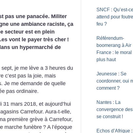
SNCF : Qu’est-ce
st pas une panacée. Militer
attend pour foutre
gne une ambiance raciste, ça
feu
?
le secteur est en plein
Référendum-
.es vont le payer très cher
!
boomerang à Air
 dans un hypermarché de
France : le moral
plus haut
sept, je me lève a 3 heures du
Jeunesse : Se
e c’est pas la joie, mais
coordonner, oui 
s. Je me demande de quelle
comment
?
ée pas ordinaire.
Nantes : La
 31 mars 2018, et aujourd’hui
convergence des 
agasins Carrefour. Aura-t-elle,
se construit
!
ma première grève à Carrefour,
une marche funèbre
? A l’époque
Echos d’Afrique :