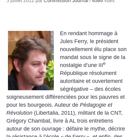
5 juillet 2012 par
Commission Journal
/
4580
vues
En rendant hommage à
Jules Ferry, le président
nouvellement élu place son
mandat sous le signe de la
e
nostalgie d’une III
République résolument
autoritaire et ouvertement
ségrégative – des écoles
soigneusement différenciées pour les pauvres et
pour les bourgeois. Auteur de
Pédagogie et
Révolution
(Libertalia, 2011), militant de la CNT,
Grégory Chambat, livre à AL trois entretiens
autour de son ouvrage : défaire le mythe, décrire
la résistance à l’école «
de Ferry
», et enfin, des