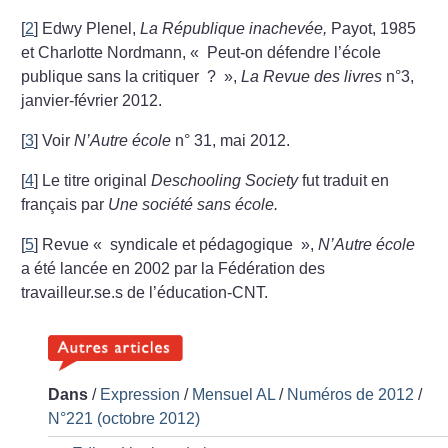
[
2
]
Edwy Plenel,
La République inachevée,
Payot, 1985
et Charlotte Nordmann, «
Peut-on défendre l’école
publique sans la critiquer
?
»,
La Revue des livres
n°3,
janvier-février 2012.
[
3
]
Voir
N’Autre école
n° 31, mai 2012.
[
4
]
Le titre original
Deschooling Society
fut traduit en
français par
Une société sans école.
[
5
]
Revue «
syndicale et pédagogique
»,
N’Autre école
a été lancée en 2002 par la Fédération des
travailleur.se.s de l’éducation-CNT.
Dans
/
Expression
/
Mensuel AL
/
Numéros de 2012
/
N°221 (octobre 2012)