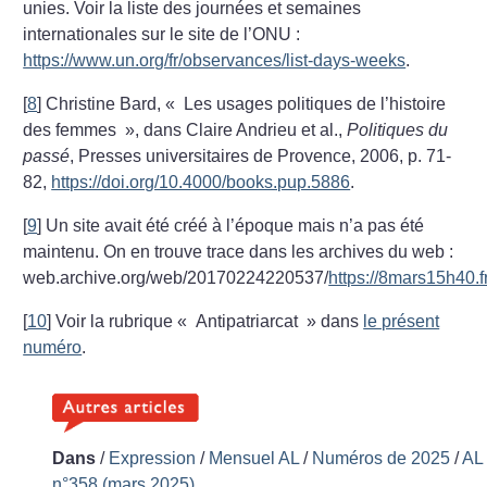
unies. Voir la liste des journées et semaines
internationales sur le site de l’ONU :
https://www.un.org/fr/observances/list-days-weeks
.
[
8
]
Christine Bard, «
Les usages politiques de l’histoire
des femmes
», dans Claire Andrieu et al.,
Politiques du
passé
, Presses universitaires de Provence, 2006, p. 71-
82,
https://doi.org/10.4000/books.pup.5886
.
[
9
]
Un site avait été créé à l’époque mais n’a pas été
maintenu. On en trouve trace dans les archives du web :
web.archive.org/web/20170224220537/
https://8mars15h40.fr
[
10
]
Voir la rubrique «
Antipatriarcat
» dans
le présent
numéro
.
Dans
/
Expression
/
Mensuel AL
/
Numéros de 2025
/
AL
n°358 (mars 2025)