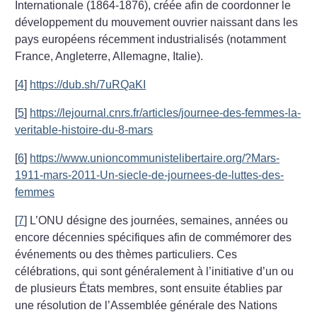
Internationale (1864-1876), créée afin de coordonner le
développement du mouvement ouvrier naissant dans les
pays européens récemment industrialisés (notamment
France, Angleterre, Allemagne, Italie).
[
4
]
https://dub.sh/7uRQaKI
[
5
]
https://lejournal.cnrs.fr/articles/journee-des-femmes-la-
veritable-histoire-du-8-mars
[
6
]
https://www.unioncommunistelibertaire.org/?Mars-
1911-mars-2011-Un-siecle-de-journees-de-luttes-des-
femmes
[
7
]
L’ONU désigne des journées, semaines, années ou
encore décennies spécifiques afin de commémorer des
événements ou des thèmes particuliers. Ces
célébrations, qui sont généralement à l’initiative d’un ou
de plusieurs États membres, sont ensuite établies par
une résolution de l’Assemblée générale des Nations