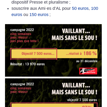
dispositif Presse et pluralisme
;
souscrire aux Ami
·
es d’AL pour
50 euros
,
100
euros
ou
150 euros
;