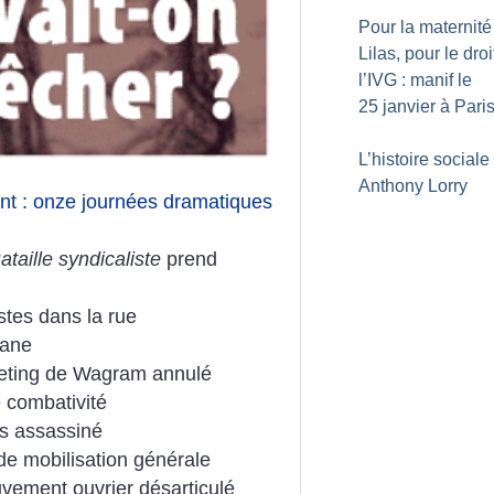
Pour la maternité
Lilas, pour le droi
l’IVG : manif le
25 janvier à Pari
L’histoire sociale
Anthony Lorry
ent : onze journées dramatiques
taille syndicaliste
prend
fistes dans la rue
cane
meeting de Wagram annulé
e combativité
ès assassiné
de mobilisation générale
vement ouvrier désarticulé