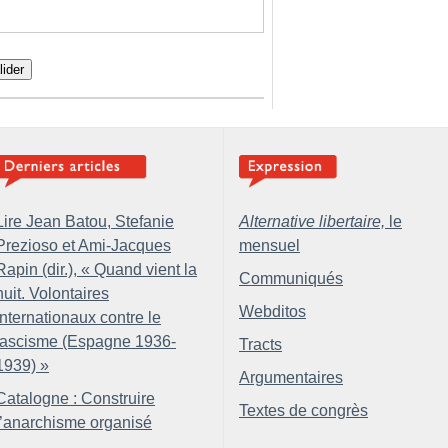
lider
Lire Jean Batou, Stefanie
Alternative libertaire,
le
Prezioso et Ami-Jacques
mensuel
Rapin (dir.), «
Quand vient la
Communiqués
nuit. Volontaires
Webditos
internationaux contre le
fascisme (Espagne 1936-
Tracts
1939)
»
Argumentaires
Catalogne : Construire
Textes de congrès
l’anarchisme organisé