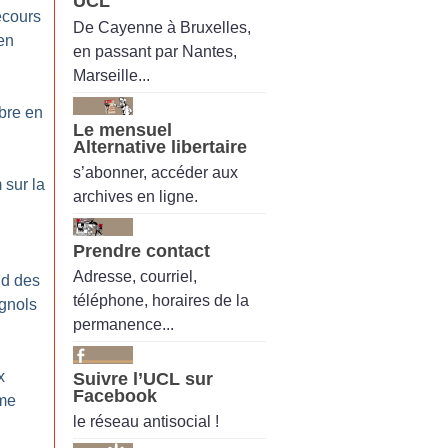
UCL
ecours
De Cayenne à Bruxelles,
en
en passant par Nantes,
Marseille...
bre en
Le mensuel
Alternative libertaire
s’abonner, accéder aux
 sur la
archives en ligne.
Prendre contact
Adresse, courriel,
nd des
téléphone, horaires de la
gnols
permanence...
x
Suivre l’UCL sur
Facebook
ême
le réseau antisocial !