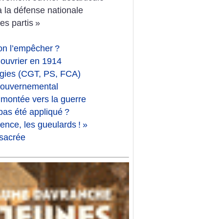
à la défense nationale
es partis
»
on l’empêcher
?
ouvrier en 1914
tégies (CGT, PS, FCA)
e gouvernemental
 montée vers la guerre
 pas été appliqué
?
lence, les gueulards
!
»
 sacrée