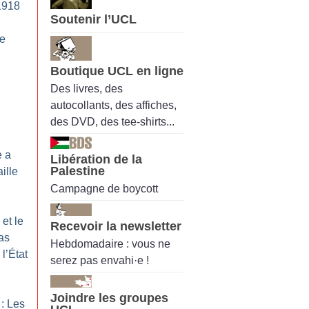
1918
Soutenir l’UCL
de
Boutique UCL en ligne
Des livres, des
autocollants, des affiches,
des DVD, des tee-shirts...
e a
Libération de la
Palestine
ille
Campagne de boycott
et le
Recevoir la newsletter
as
Hebdomadaire : vous ne
l’État
serez pas envahi·e !
Joindre les groupes
: Les