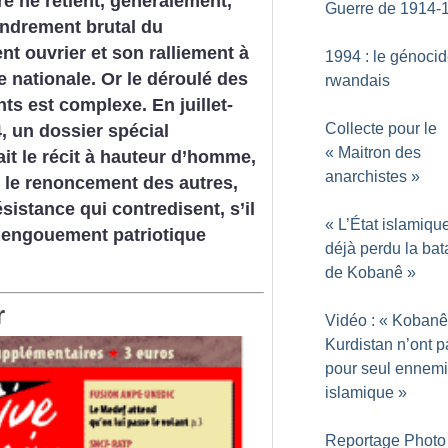
e ne retient, généralement,
Guerre de 1914-
ondrement brutal du
 ouvrier et son ralliement à
1994 : le génoci
se nationale. Or le déroulé des
rwandais
s est complexe. En juillet-
Collecte pour le
, un dossier spécial
«
Maitron des
ait le récit à hauteur d’homme,
anarchistes
»
, le renoncement des autres,
sistance qui contredisent, s’il
«
L’État islamiqu
n engouement patriotique
déjà perdu la bata
de Kobanê
»
r
Vidéo : «
Kobanê 
Kurdistan n’ont p
pour seul ennemi 
islamique
»
Reportage Photo 