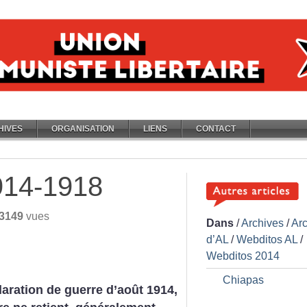
HIVES
ORGANISATION
LIENS
CONTACT
914-1918
3149
vues
Dans
/
Archives
/
Ar
d’AL
/
Webditos AL
/
Webditos 2014
Chiapas
laration de guerre d’août 1914,