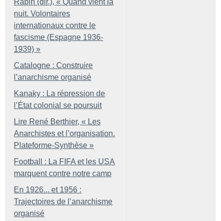
Rapin (dir.), «
Quand vient la
nuit. Volontaires
internationaux contre le
fascisme (Espagne 1936-
1939)
»
Catalogne : Construire
l’anarchisme organisé
Kanaky : La répression de
l’État colonial se poursuit
Lire René Berthier, «
Les
Anarchistes et l’organisation.
Plateforme-Synthèse
»
Football : La FIFA et les USA
marquent contre notre camp
En 1926... et 1956 :
Trajectoires de l’anarchisme
organisé