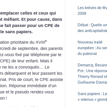
Les brèves de fév
remplacer celles et ceux qui
2008
t méfiant. Et pour cause, dans
Débat : Quelle un
r se fait passer pour un CPE de
des anticapitalist
lle sans papiers.
e
ion prioritaire du XVIII
Nouveau traité
européen : Au se
rcredi de septembre, des parents
du patronat
ez-vous fixé par téléphone par le
(CPE) de leur enfant. Mais il
Demarcq, Besanc
ge ne les a convoqués… Le
Pot : Une répons
rs débarquent et leur passent les
Thierry Renard e
iat. Pris de court, le CPE assiste
Guillaume Davra
ation. Réponse immédiate d’un
ique et le pseudo rendez-vous
Sans papiers : L
ion
!
«
retenus
» gron