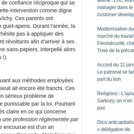
aliéné : Éric,
lear
t de confiance réciproque qui se
manager
dans le
tte intervention comme digne
customer develo
ichy. Ces parents ont
n guet-apens. Durant l’année, la
Modernisation du
’hésite pas à appliquer des
marché du travail
 révoltants afin d’arriver à ses
Flexisécurité, ch
re sans-papiers, interpellé alors
Troie de la précar
s
!).
Accord du 11 janv
Le patronat se tai
part du lion
 quant aux méthodes employées
 seuil ait encore été franchi. Ces
Religions : L’opi
n sérieux problème de
Sarkozy, on n’en
e punissable par la loi. Pourtant
pas
très claire en ce qui concerne
 à une profession réglementée par
Dico anticapitalis
ne encourue est d’un an
«
délégation de