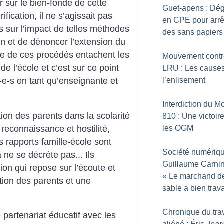
ger sur le bien-fondé de cette
Guet-apens : Dé
ification, il ne s’agissait pas
en CPE pour arrê
s sur l’impact de telles méthodes
des sans papiers
on et de dénoncer l’extension du
ue de ces procédés entachent les
Mouvement contr
de l’école et c’est sur ce point
LRU : Les cause
l’enlisement
-s en tant qu’enseignante et
Interdiction du M
tion des parents dans la scolarité
810 : Une victoire
 reconnaissance et hostilité,
les OGM
s rapports famille-école sont
Société numériqu
 ne se décrète pas... Ils
Guillaume Carnin
ion qui repose sur l’écoute et
«
Le marchand d
ation des parents et une
sable a bien trava
Chronique du trav
 partenariat éducatif avec les