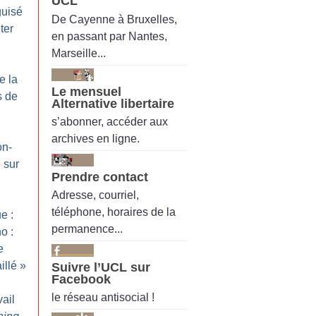
UCL
guisé
De Cayenne à Bruxelles,
ter
en passant par Nantes,
Marseille...
e la
Le mensuel
s de
Alternative libertaire
s’abonner, accéder aux
archives en ligne.
on-
 sur
Prendre contact
Adresse, courriel,
téléphone, horaires de la
e :
permanence...
o :
e
illé
»
Suivre l’UCL sur
Facebook
le réseau antisocial !
ail