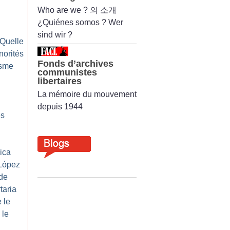
Who are we ? 의 소개
¿Quiénes somos ? Wer
sind wir ?
 Quelle
norités
Fonds d’archives
isme
communistes
libertaires
La mémoire du mouvement
depuis 1944
es
ica
 López
 de
taria
e le
 le