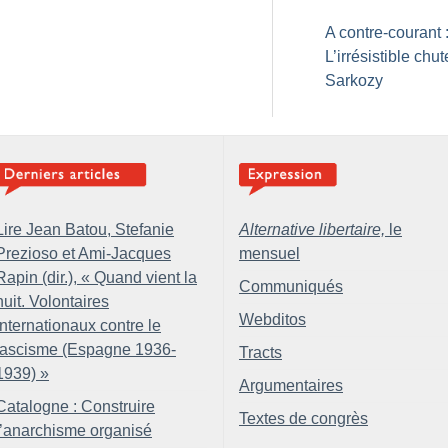
A contre-courant 
L’irrésistible chu
Sarkozy
Lire Jean Batou, Stefanie
Alternative libertaire,
le
Prezioso et Ami-Jacques
mensuel
Rapin (dir.), «
Quand vient la
Communiqués
nuit. Volontaires
Webditos
internationaux contre le
fascisme (Espagne 1936-
Tracts
1939)
»
Argumentaires
Catalogne : Construire
Textes de congrès
l’anarchisme organisé