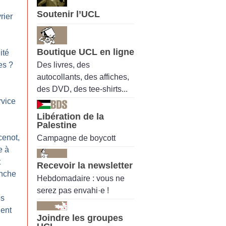
Soutenir l’UCL
rier
Boutique UCL en ligne
ité
Des livres, des
es
?
autocollants, des affiches,
des DVD, des tee-shirts...
rvice
Libération de la
Palestine
enot,
Campagne de boycott
e à
t
Recevoir la newsletter
nche
Hebdomadaire : vous ne
serez pas envahi·e !
es
dent
Joindre les groupes