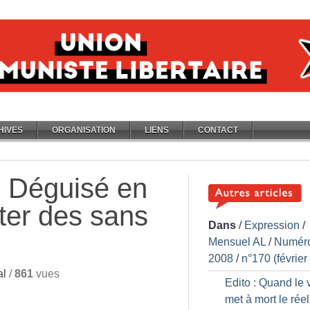
HIVES
ORGANISATION
LIENS
CONTACT
: Déguisé en
ter des sans
Dans
/
Expression
/
Mensuel AL
/
Numér
2008
/
n°170 (février
al
/
861
vues
Edito : Quand le v
met à mort le réel