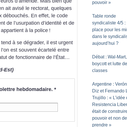
 euros d’amende. Mais bien que
pouvoir
»
en ait avisé le rectorat, quelques
x débouchés. En effet, le code
Table ronde
t de l’usurpation d’identité et de
syndicaliste 4/5 :
place pour les mi
 appartient à la police
!
dans le syndical
i tend à se dégrader, il est urgent
aujourd’hui
?
 l’on est souvent écartelé entre
Débat : Wal-Mart,
tatut de fonctionnaire de l’État…
boycott et lutte d
d-Est)
classes
Argentine : Verón
nfolettre hebdomadaire.
*
Diz et Fernando
Trujillo : «
L’idée
Resistencia Liber
était de construir
pouvoir et non de
prendre
»