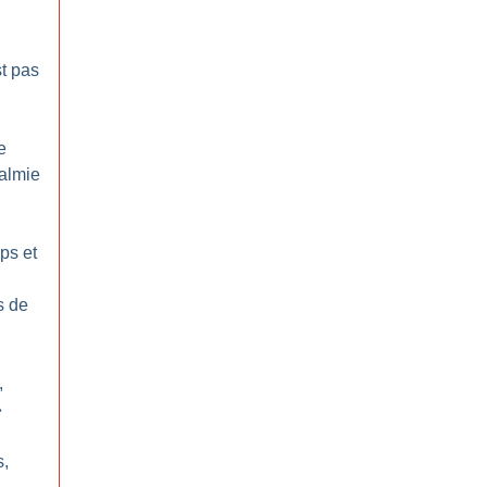
st pas
e
calmie
ps et
s de
,
»
s,