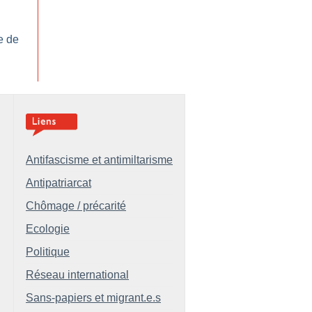
:
te de
Antifascisme et antimiltarisme
Antipatriarcat
Chômage / précarité
Ecologie
Politique
Réseau international
Sans-papiers et migrant.e.s