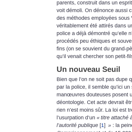
parents, construit dans un espri
voit démoli.
On dénonce aussi ce
des méthodes employées sous V
véritablement été attirés dans u
police a déjà démontré qu’elle n
procédés peu éthiques et souvent
fins (on se souvient du grand-pè
qu’il venait chercher son petit-fil
Un nouveau Seuil
Bien que l’on ne soit pas dupe
par la police, il semble qu’ici un
manœuvres douteuses posent u
déontologie. Cet acte devrait êtr
rien n’est moins sûr. La loi est 
l’usurpation d’un
«
titre attaché
l’autorité publique
[
1
]
»
: la pei