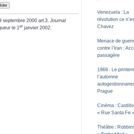
lider
Venezuela : La
révolution ce n’e
9 septembre 2000 art.3.
Journal
Chavez
er
ueur le 1
janvier 2002.
Menace de guerr
contre l’Iran : Ac
passagère
1968 : Le printem
l’automne
autogestionnaire
Prague
Cinéma : Castillo
«
Rue Santa Fe
Théâtre : Robbin