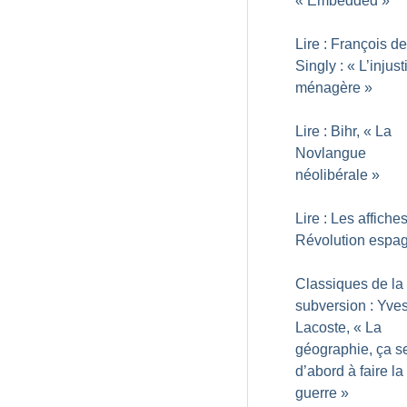
«
Embedded
»
Lire : François de
Singly : «
L’injust
ménagère
»
Lire : Bihr, «
La
Novlangue
néolibérale
»
Lire : Les affiche
Révolution espa
Classiques de la
subversion : Yve
Lacoste, «
La
géographie, ça se
d’abord à faire la
guerre
»