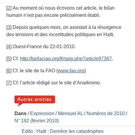
[
2
]
Au moment où nous écrivons cet article, le bilan
humain n’est pas encore précisément établi.
[
3
]
Depuis quelques mois, on assistait à la résurgence
des tensions et des incertitudes politiques en Haïti.
[
4
]
Ouest-France
du 22-01-2010.
[
5
]
Cf.
http://bellaciao.org/fr/spip.php?article97367
.
[
6
]
Cf. le site de la FAO (
www.fao.org
)
[
7
]
Cf. l’article rédigé sur le site d’Anarkismo.
Dans
/
Expression
/
Mensuel AL
/
Numéros de 2010
/
N° 192 (février 2010)
Edito : Haïti : Derrière les catastrophes