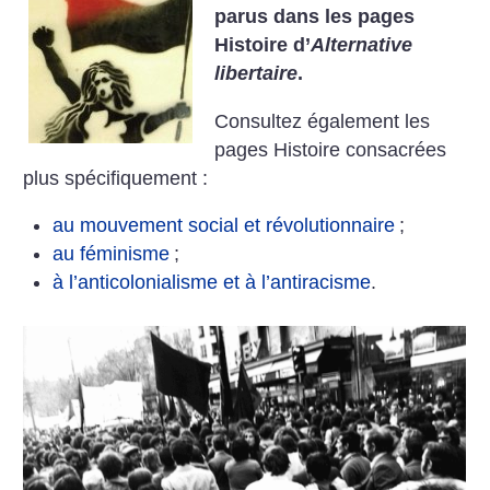
parus dans les pages
Histoire d’
Alternative
libertaire
.
Consultez également les
pages Histoire consacrées
plus spécifiquement :
au mouvement social et révolutionnaire
;
au féminisme
;
à l’anticolonialisme et à l’antiracisme
.