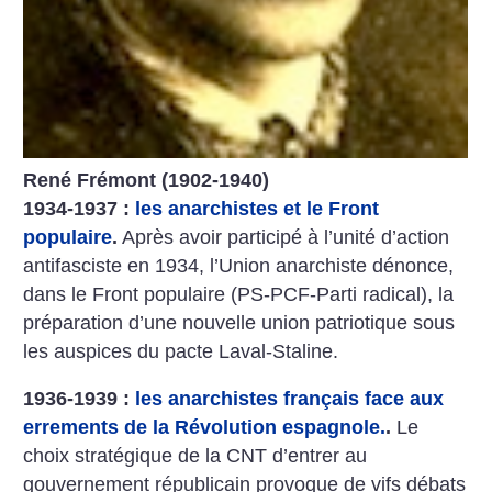
René Frémont (1902-1940)
1934-1937 :
les anarchistes et le Front
populaire
.
Après avoir participé à l’unité d’action
antifasciste en 1934, l’Union anarchiste dénonce,
dans le Front populaire (PS-PCF-Parti radical), la
préparation d’une nouvelle union patriotique sous
les auspices du pacte Laval-Staline.
1936-1939 :
les anarchistes français face aux
errements de la Révolution espagnole.
.
Le
choix stratégique de la CNT d’entrer au
gouvernement républicain provoque de vifs débats