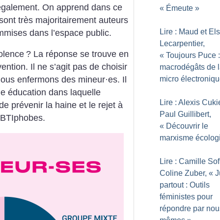
également. On apprend dans ce
«
Émeute
»
nt très majoritairement auteurs
Lire : Maud et El
mises dans l’espace public.
Lecarpentier,
olence
? La réponse se trouve en
«
Toujours Puce :
ention. Il ne s’agit pas de choisir
macrodégâts de 
micro électroniq
 nous enfermons des mineur
·
es. Il
e éducation dans laquelle
Lire : Alexis Cuki
 de prévenir la haine et le rejet à
Paul Guillibert,
LGBTIphobes.
«
Découvrir le
marxisme écolog
Lire : Camille Sof
Coline Zuber, «
J
partout : Outils
féministes pour
répondre par nou