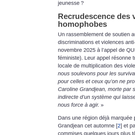
jeunesse
?
Recrudescence des v
homophobes
Un rassemblement de soutien au
discriminations et violences ant
novembre 2025 à l’appel de QUE
féministe). Leur appel résonne t
locale de multiplication des vi
nous soulevons pour les surviva
pour celles et ceux qu’on ne pr
Caroline Grandjean, morte par s
indirecte d’un système qui lais
nous force à agir.
»
Dans une région déjà marquée p
Grandjean cet automne
[
2
]
et pa
commises quelques jours plus t