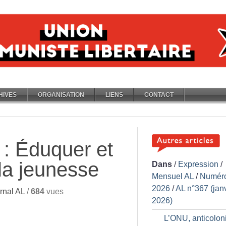
HIVES
ORGANISATION
LIENS
CONTACT
: Éduquer et
la jeunesse
Dans
/
Expression
/
Mensuel AL
/
Numér
2026
/
AL n°367 (jan
rnal AL
/
684
vues
2026)
L’ONU, anticolon