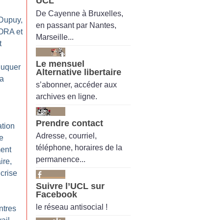
UCL
De Cayenne à Bruxelles,
Dupuy,
en passant par Nantes,
’ORA et
Marseille...
t
Le mensuel
duquer
Alternative libertaire
la
s’abonner, accéder aux
archives en ligne.
Prendre contact
ation
Adresse, courriel,
ne
téléphone, horaires de la
ment
permanence...
ire,
crise
Suivre l’UCL sur
Facebook
le réseau antisocial !
ntres