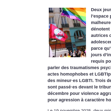
Deux jeu
l’espace p
malheure
dénotent 
autrices 
adolesce
parce qu’
jours d’in
requis po
parler des traumatismes psyc
actes homophobes et LGBTIp
des mineur
·
es LGBTI. Trois d
sont passé
·
es devant le tribu
décembre pour violence aggr
pour agression à caractère 
Le 19 novembre 2025, deux min