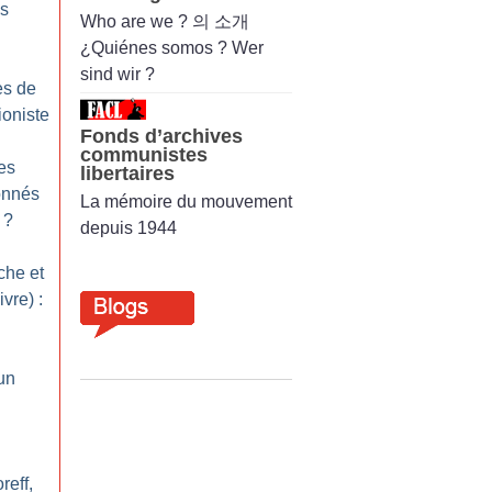
es
Who are we ? 의 소개
¿Quiénes somos ? Wer
sind wir ?
es de
ioniste
Fonds d’archives
communistes
des
libertaires
onnés
La mémoire du mouvement
?
depuis 1944
he et
vre) :
un
reff,