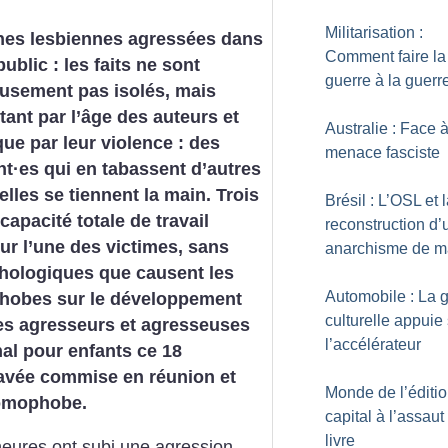
Militarisation :
nes lesbiennes agressées dans
Comment faire la
ublic : les faits ne sont
guerre à la guerr
usement pas isolés, mais
tant par l’âge des auteurs et
Australie : Face à
que par leur violence : des
menace fasciste
nt
·
es qui en tabassent d’autres
elles se tiennent la main. Trois
Brésil : L’OSL et 
capacité totale de travail
reconstruction d’
ur l’une des victimes, sans
anarchisme de 
hologiques que causent les
Automobile : La 
hobes sur le développement
culturelle appuie
es agresseurs et agresseuses
l’accélérateur
nal pour enfants ce 18
avée commise en réunion et
Monde de l’éditio
homophobe.
capital à l’assaut
livre
eures ont subi une agression