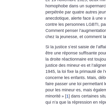
homophobe dans un supermarch
perpétrée par quatre autres jeu
anecdotique, alerte face à une v
contre les personnes LGBTI, par
Comment penser l’augmentatio
chez la jeunesse, et comment l
Si la justice s’est saisie de l’af
être une réponse suffisante pour 
la droite réactionnaire est touj
justice des mineur
·
es et l’align
1945, la loi fixe la primauté de l
concerne les enfants. Mais, débu
faire passer une loi permettant
pour les mineur
·
es, mais égalem
minorité
»
[
1
]
dans certaines situ
qui n’a que la répression en rép