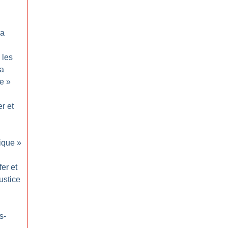
sa
 les
la
ue
»
er et
ique
»
fer et
ustice
s-