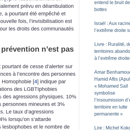
entend le bruit d
itialement prévu en déambulation
bottes
le, a pourtant été empêché et
velle fois, l’invisibilisation est
Israël : Aux racin
 pour les droits des communautés
l’extrême droite s
Livre : Ruralité, 
prévention n’est pas
territoires aband
à l’extrême droite
t pourtant de cesse d’alerter sur
Amar Benhamouc
lences à l’encontre des personnes
Hamid Aftis (Apuli
S Homophobie
[
4
]
indique par
«
Mohamed Saïl
ations des LGBTIphobies
symbolise
1% des agressions physiques. 10%
l’insoumission d’
des personnes mineures et 3%
territoire en lutte
es. Le taux d’agressions
permanente
»
4% lorsqu’on s’attarde
es lesbophobes et le nombre de
Lire : Michel Koko