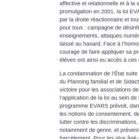
affective et relationnelle et à l
promulgation en 2001, la loi EV
par la droite réactionnaire et to
pour tous : campagne de désinf
enseignements, attaques numéri
laissé au hasard. Face à l’homop
courage de faire appliquer sa p
élèves ont ainsi eu accès à ce
La condamnation de l’État suite
du Planning familial et de Sidac
victoire pour les associations d
l’application de la loi au sein de
programme EVARS prévoit, dans
les notions de consentement, de 
lutter contre les discriminations
notamment de genre, et prévenir 
harcèlement. Pour les plus âgé
·