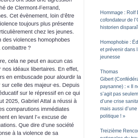
é de Clermont-Ferrand,
Hommage : Rolf 
nes. Cet évènement, loin d’être
cofondateur de l
iolence toujours plus présente
historien disparaî
ticulièrement chez les jeunes.
n des violences homophobes
Homophobie : É
a combattre
?
et prévenir dans 
jeunesse
faire, cela ne peut en aucun cas
nos idéaux libertaires. En effet,
Thomas
ours en embuscade pour alourdir la
Gibert (Confédér
er sur celle des majeur
·
es. Depuis
paysanne) : «
Il 
’éducatif sur le répressif en ce qui
s’agit pas seule
t 2025, Gabriel Attal a réussi à
d’une crise sanita
mais aussi d’une 
 les comparutions immédiates
politique
!
»
ent en levant l’«
excuse de
ations. Que dire d’une société
Treizième Renco
onse à la violence de sa