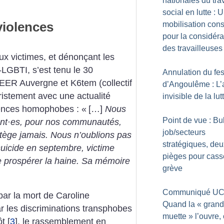
nationales du trav
social en lutte : 
iolences
mobilisation cons
pour la considéra
des travailleuses
x victimes, et dénonçant les
i-LGBTI, s’est tenu le 30
Annulation du fes
ER Auvergne et K6tem (collectif
d’Angoulême : L’a
ristement avec une actualité
invisible de la lut
olences homophobes : «
[…]
Nous
Point de vue : Bul
nt
·
es, pour nos communautés,
job/secteurs
otège jamais. Nous n’oublions pas
stratégiques, deu
uicide en septembre, victime
pièges pour cass
se prospérer la haine. Sa mémoire
grève
Communiqué UC
ar la mort de Caroline
Quand la «
gran
r les discriminations transphobes
muette
» l’ouvre,
ôt
[
3
]
, le rassemblement en