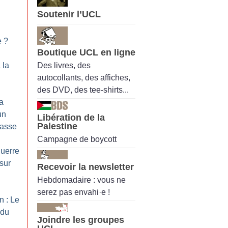
Soutenir l’UCL
e
?
Boutique UCL en ligne
Des livres, des
 la
autocollants, des affiches,
des DVD, des tee-shirts...
la
un
Libération de la
Palestine
masse
Campagne de boycott
guerre
 sur
Recevoir la newsletter
Hebdomadaire : vous ne
serez pas envahi·e !
n : Le
 du
Joindre les groupes