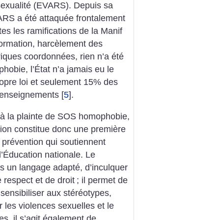
a sexualité (EVARS). Depuis sa
ARS a été attaquée frontalement
utes les ramifications de la Manif
ormation, harcèlement des
ques coordonnées, rien n’a été
hobie, l’État n’a jamais eu le
ropre loi et seulement 15% des
s enseignements
[
5
]
.
 à la plainte de SOS homophobie,
tion constitue donc une première
e prévention qui soutiennent
 l’Éducation nationale. Le
 un langage adapté, d’inculquer
respect et de droit
; il permet de
, sensibiliser aux stéréotypes,
les violences sexuelles et le
es, il s’agit également de