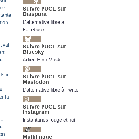
ail
Une
Suivre l’UCL sur
Diaspora
tante
L’alternative libre à
tion
Facebook
tival
Suivre l’UCL sur
Bluesky
rt
Adieu Elon Musk
te
lshit
Suivre l’UCL sur
Mastodon
x
L’alternative libre à Twitter
er la
Suivre l’UCL sur
Instagram
L :
Instantanés rouge et noir
de
 on
Multilingue