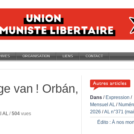
HIVES
ORGANISATION
LIENS
CONTACT
ge van
! Orbán,
Dans
/
Expression
/
Mensuel AL
/
Numér
2026
/
AL n°371 (mai
l AL
/
504
vues
Édito : À nos mor