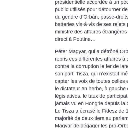
présidentielle accordée à un péd
public utilisés pour détourner 
du gendre d’Orbán, passe-droit
batteries vis-à-vis de ses rejets
ministre des affaires étrangère
direct à ­Poutine…
Péter Magyar, qui a détrôné Orb
repris ces différentes affaires à
contre la corruption le fer de ­l
son parti Tisza, qui n’existait m
capter les voix de toutes celles 
le dictateur en herbe, à gauche
législatives, le taux de particip
jamais vu en Hongrie depuis la
Le Tisza a écrasé le Fidesz de 1
majorité de deux-tiers au parlem
Magyar de dégager les pro-Orbán