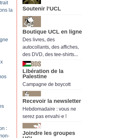
rait
Soutenir l’UCL
ons la
Boutique UCL en ligne
Des livres, des
agne
autocollants, des affiches,
des DVD, des tee-shirts...
ux
Libération de la
Palestine
 nos
Campagne de boycott
Recevoir la newsletter
es
Hebdomadaire : vous ne
serez pas envahi·e !
on :
Joindre les groupes
non-