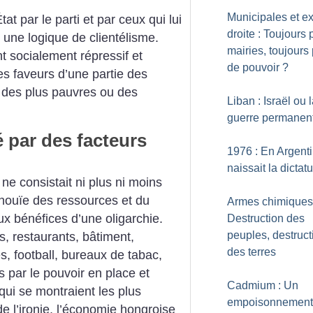
Municipales et e
t par le parti et par ceux qui lui
droite : Toujours 
une logique de clientélisme.
mairies, toujours
t socialement répressif et
de pouvoir
?
 les faveurs d’une partie des
 des plus pauvres ou des
Liban : Israël ou 
guerre permanen
é par des facteurs
1976 : En Argent
naissait la dictat
 ne consistait ni plus ni moins
inouïe des ressources et du
Armes chimiques
ux bénéfices d’une oligarchie.
Destruction des
peuples, destruct
s, restaurants, bâtiment,
des terres
, football, bureaux de tabac,
 par le pouvoir en place et
Cadmium : Un
qui se montraient les plus
empoisonnement 
e l’ironie, l’économie hongroise