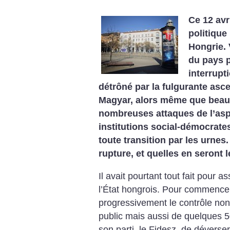
Ce 12 avr
politique
Hongrie. 
du pays 
interrupt
détrôné par la fulgurante as
Magyar, alors même que beau
nombreuses attaques de l’aspi
institutions social-démocrate
toute transition par les urn
rupture, et quelles en seront
Il avait pourtant tout fait pour a
l’État hongrois. Pour commencer
progressivement le contrôle non
public mais aussi de quelques 5
son parti, le Fidesz, de déverse