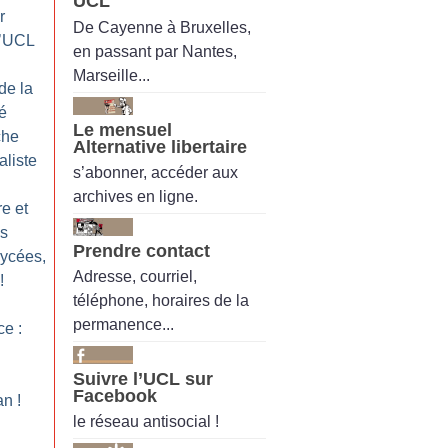
UCL
r
De Cayenne à Bruxelles,
 l’UCL
en passant par Nantes,
Marseille...
de la
é
Le mensuel
che
Alternative libertaire
aliste
s’abonner, accéder aux
archives en ligne.
re et
es
Prendre contact
lycées,
Adresse, courriel,
!
téléphone, horaires de la
permanence...
ce :
Suivre l’UCL sur
Facebook
an
!
le réseau antisocial !