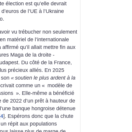
 élection est qu’elle devrait
 ­d’euros de l’UE à l’Ukraine
o.
voir vu trébucher non seulement
n matériel de l’internationale
affirmé qu’il allait mettre fin aux
ures Maga de la droite ­
­Budapest. Du côté de la France,
lus précieux alliés. En 2025
t son
«
soutien le plus ardent à la
décrivait comme un «
modèle de
essions
». Elle-même a bénéficié
 de 2022 d’un prêt à hauteur de
t d’une banque hongroise détenue
[
4
]
. Espérons donc que la chute
 un répit aux populations
ous laisse plus de marge de