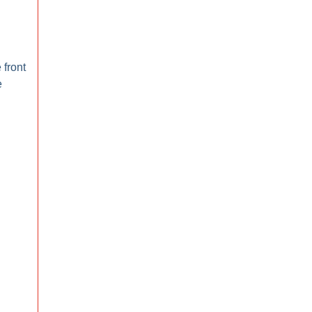
 front
e