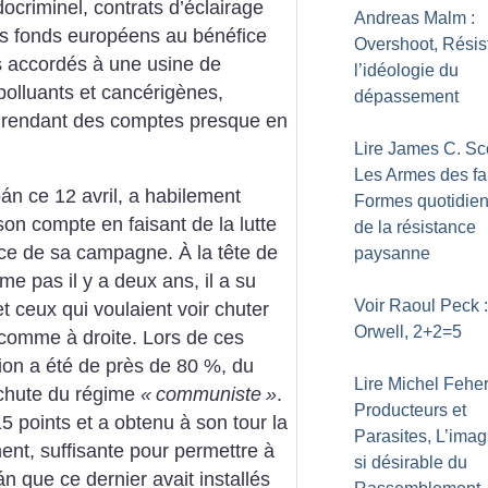
ocriminel, contrats d’éclairage
Andreas Malm :
des fonds européens au bénéfice
Overshoot, Résis
s accordés à une usine de
l’idéologie du
 polluants et cancérigènes,
dépassement
s rendant des comptes presque en
Lire James C. Sco
Les Armes des fa
án ce 12 avril, a habilement
Formes quotidie
 son compte en faisant de la lutte
de la résistance
ance de sa campagne. À la tête de
paysanne
ême pas il y a deux ans, il a su
Voir Raoul Peck :
et ceux qui voulaient voir chuter
Orwell, 2+2=5
 comme à droite. Lors de ces
ation a été de près de 80 %, du
Lire Michel Feher
 chute du régime
«
communiste
»
.
Producteurs et
5 points et a obtenu à son tour la
Parasites, L’imag
ent, suffisante pour permettre à
si désirable du
 que ce dernier avait installés