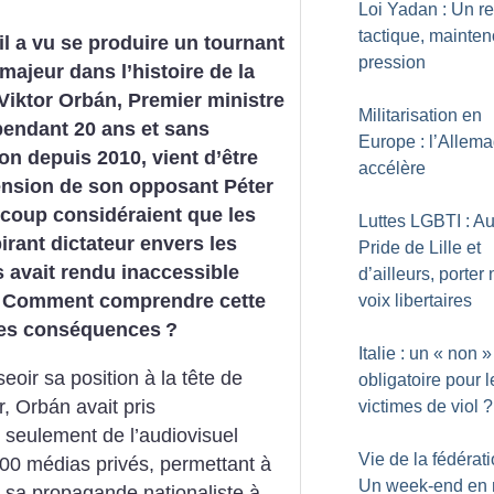
Loi Yadan : Un ret
tactique, mainten
il a vu se produire un tournant
pression
 majeur dans l’histoire de la
Viktor Orbán, Premier ministre
Militarisation en
pendant 20 ans et sans
Europe : l’Allem
ion depuis 2010, vient d’être
accélère
cension de son opposant Péter
coup considéraient que les
Luttes LGBTI : A
rant dictateur envers les
Pride de Lille et
s avait rendu inaccessible
d’ailleurs, porter
es. Comment comprendre cette
voix libertaires
 les conséquences
?
Italie : un «
non
»
sseoir sa position à la tête de
obligatoire pour l
, Orbán avait pris
victimes de viol
?
 seulement de l’audiovisuel
Vie de la fédérati
00 médias privés, permettant à
Un week-end en 
r sa propagande nationaliste à