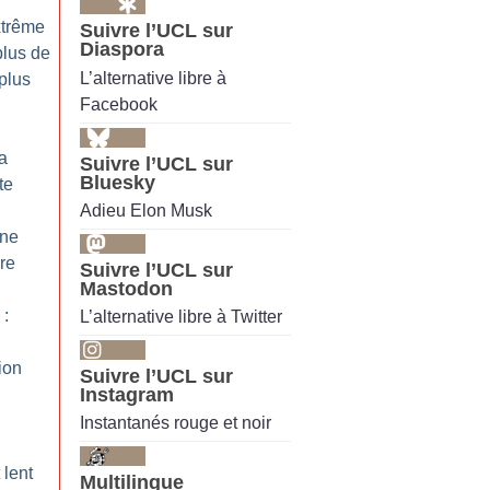
xtrême
Suivre l’UCL sur
Diaspora
plus de
L’alternative libre à
 plus
Facebook
la
Suivre l’UCL sur
Bluesky
te
Adieu Elon Musk
ine
ure
Suivre l’UCL sur
Mastodon
 :
L’alternative libre à Twitter
ion
Suivre l’UCL sur
Instagram
Instantanés rouge et noir
lent
Multilingue