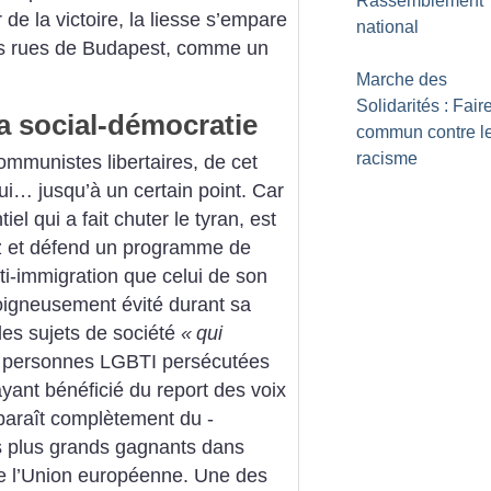
Rassemblement
 de la victoire, la liesse s’empare
national
s rues de ­Budapest, comme un
Marche des
Solidarités : Faire
a social-démocratie
commun contre l
racisme
ommunistes libertaires, de cet
ui… jusqu’à un certain point. Car
l qui a fait chuter le tyran, est
z et défend un programme de
anti-immigration que celui de son
soigneusement évité durant sa
es sujets de société
«
qui
s personnes LGBTI persécutées
yant bénéficié du report des voix
sparaît complètement du ­
es plus grands gagnants dans
 de ­l’Union européenne. Une des