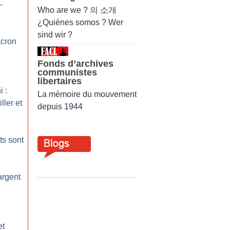
-
Who are we ? 의 소개
¿Quiénes somos ? Wer
sind wir ?
acron
Fonds d’archives
communistes
libertaires
 :
La mémoire du mouvement
ller et
depuis 1944
ts sont
argent
et