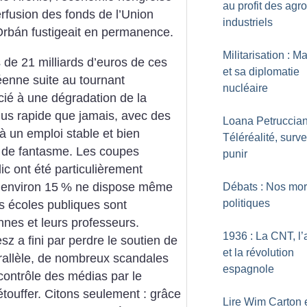
au profit des agro
rfusion des fonds de l’Union
industriels
rbán fustigeait en permanence.
Militarisation : M
 de 21 milliards d’euros de ces
et sa diplomatie
enne suite au tournant
nucléaire
cié à une dégradation de la
lus rapide que jamais, avec des
Loana Petrucciani
 à un emploi stable et bien
Téléréalité, survei
 de fantasme. Les ­coupes
punir
ic ont été particulièrement
 environ 15
% ne dispose même
Débats : Nos mor
politiques
s écoles publiques sont
nes et leurs professeurs.
1936 : La CNT, l’
z a fini par perdre le soutien de
et la révolution
allèle, de nombreux scandales
espagnole
 contrôle des médias par le
touffer. Citons seulement : grâce
Lire Wim Carton 