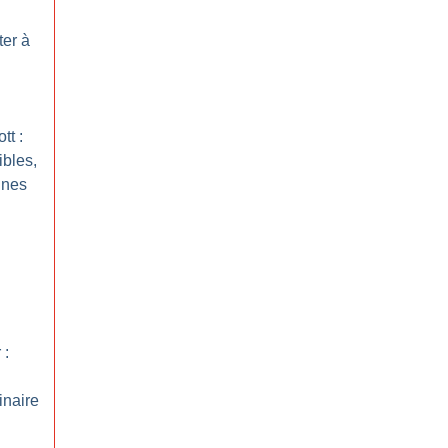
ter à
tt :
ibles,
nnes
 :
inaire