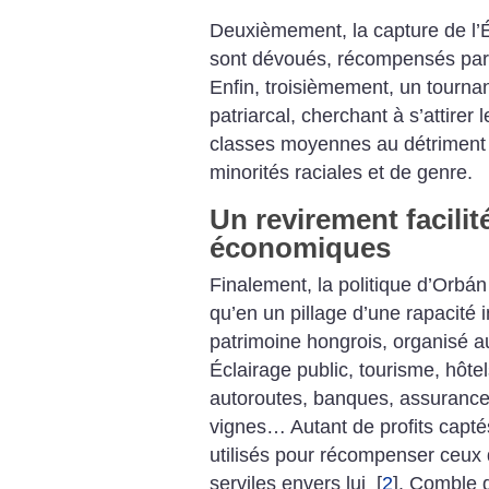
Deuxièmement, la capture de l’Éta
sont dévoués, récompensés par 
Enfin, troisièmement, un tournan
patriarcal, cherchant à s’attirer
classes moyennes au détriment
minorités raciales et de genre.
Un revirement facilit
économiques
Finalement, la politique ­d’Orbán
qu’en un pillage d’une rapacité 
patrimoine hongrois, organisé a
Éclairage public, tourisme, hôtel
autoroutes, banques, assurances
vignes… Autant de profits captés
utilisés pour récompenser ceux 
serviles envers lui
[
2
]
. Comble d