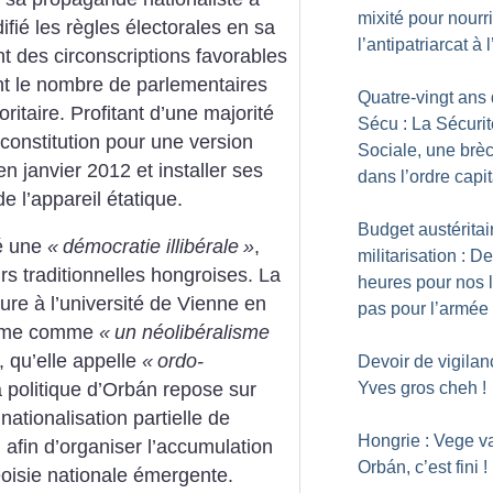
mixité pour nourri
difié les règles électorales en sa
l’antipatriarcat à
 des circonscriptions favorables
nt le nombre de parlementaires
Quatre-vingt ans 
ritaire. Profitant d’une majorité
Sécu : La Sécurit
 constitution pour une version
Sociale, une brè
en janvier 2012 et installer ses
dans l’ordre capit
de l’appareil étatique.
Budget austéritai
ué une
«
démocratie illibérale
»
,
militarisation : D
rs traditionnelles hongroises. La
heures pour nos 
ure à l’université de Vienne en
pas pour l’armée
égime comme
«
un néolibéralisme
, qu’elle appelle
«
ordo-
Devoir de vigilan
Yves gros cheh
!
la politique d’Orbán repose sur
nationalisation partielle de
Hongrie : Vege v
 afin d’organiser l’accumulation
Orbán, c’est fini
!
eoisie nationale émergente.