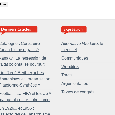
lider
Catalogne : Construire
Alternative libertaire,
le
l’anarchisme organisé
mensuel
Kanaky : La répression de
Communiqués
l’État colonial se poursuit
Webditos
Lire René Berthier, «
Les
Tracts
Anarchistes et l’organisation.
Argumentaires
Plateforme-Synthèse
»
Textes de congrès
Football : La FIFA et les USA
marquent contre notre camp
En 1926... et 1956 :
Trajectoires de l’anarchisme