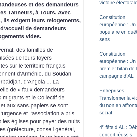
victoire électoral
emandeuses et des demandeurs
 des Tanneurs, à Tours. Avec
Constitution
n, ils exigent leurs relogements,
européenne : Un
e d’accueil de demandeurs
populaire en quê
 logements vides.
sens
vernal, des familles de
Constitution
lsées de leurs foyers
européenne : Un
es sur le territoire français
premier bilan de 
iennent d’Arménie, du Soudan
campagne d’AL
rbaïdjan, d’Angola ... La
 elle de «
faux demandeurs
Entreprises :
 migrants et le Collectif de
Transformer la vic
et aux sans-papiers se sont
du non en affron
social
l’urgence et l’association a pris
s les églises pour payer des nuits
e
4
fête d’AL : Déb
es (préfecture, conseil général,
concert réussis