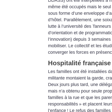
DDASS) ont été interpellées à m
même été occupés mais le seul r
sous forme d’une enveloppe d’ar
d’hôtel. Parallèlement, une soix
lutte à l’université des Tanneur
d’orientation et de programmati
l’innovation) depuis 3 semaines
mobiliser. Le collectif et les étu
converger les forces en présence
Hospitalité française
Les familles ont été installées d
militante montaient la garde, crai
Deux jours plus tard, une déléga
mais n’a obtenu pour seule prop
familles à la rue et que les pare
responsabilités
» et placent leur
l’enfance
! Le refus des familles