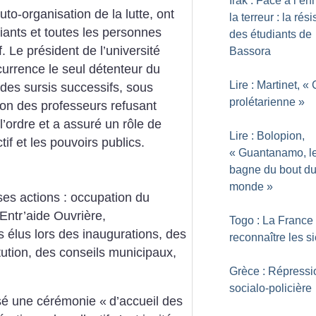
Irak : Face à l’en
’auto-organisation de la lutte, ont
la terreur : la rés
ants et toutes les personnes
des étudiants de
f. Le président de l’université
Bassora
ccurrence le seul détenteur du
Lire : Martinet, «
 des sursis successifs, sous
prolétarienne
»
tion des professeurs refusant
l’ordre et a assuré un rôle de
Lire : Bolopion,
if et les pouvoirs publics.
«
Guantanamo, l
bagne du bout d
monde
»
es actions : occupation du
’Entr’aide Ouvrière,
Togo : La France 
es élus lors des inaugurations, des
reconnaître les s
tution, des conseils municipaux,
Grèce : Répressi
socialo-policière
isé une cérémonie «
d’accueil des