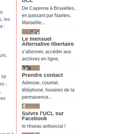
UCL
De Cayenne à Bruxelles,
nt
en passant par Nantes,
s, les
Marseille...
t :
Le mensuel
Alternative libertaire
s’abonner, accéder aux
urs,
archives en ligne.
Prendre contact
 Ni
Adresse, courriel,
s :
téléphone, horaires de la
,
permanence...
les
Suivre l’UCL sur
Facebook
le réseau antisocial !