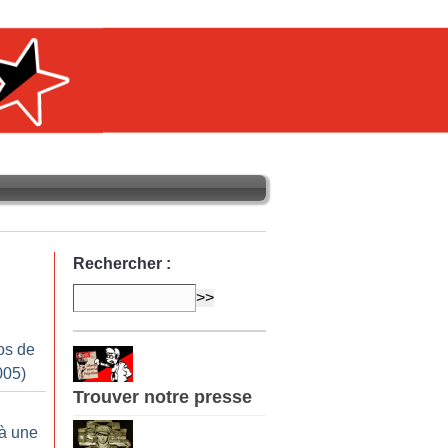
Rechercher :
os de
005)
Trouver notre presse
n
à une