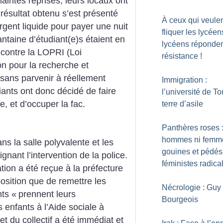
aintes reprises, leurs locaux ont
ésultat obtenu s’est présenté
À ceux qui veule
gent liquide pour payer une nuit
fliquer les lycéen
antaine d’étudiant(e)s étaient en
lycéens réponden
s contre la LOPRI (Loi
résistance
!
on pour la recherche et
 sans parvenir à réellement
Immigration :
diants ont donc décidé de faire
l’université de To
, et d’occuper la fac.
terre d’asile
Panthères roses :
hommes ni femme
ans la salle polyvalente et les
gouines et pédés
gnant l’intervention de la police.
féministes radica
tion a été reçue à la préfecture
osition que de remettre les
Nécrologie : Guy
nts «
prennent leurs
Bourgeois
s enfants à l’Aide sociale à
 et du collectif a été immédiat et