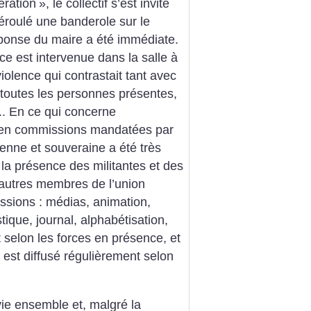
ération
», le collectif s’est invité
éroulé une banderole sur le
réponse du maire a été immédiate.
e est intervenue dans la salle à
olence qui contrastait tant avec
toutes les personnes présentes,
... En ce qui concerne
t en commissions mandatées par
enne et souveraine a été très
la présence des militantes et des
’autres membres de l’union
ssions : médias, animation,
stique, journal, alphabétisation,
t selon les forces en présence, et
 est diffusé régulièrement selon
 vie ensemble et, malgré la