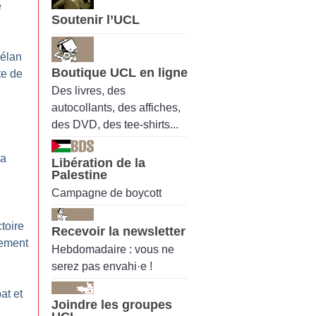
e
Soutenir l’UCL
 élan
Boutique UCL en ligne
te de
Des livres, des
autocollants, des affiches,
des DVD, des tee-shirts...
la
Libération de la
Palestine
Campagne de boycott
toire
Recevoir la newsletter
tement
Hebdomadaire : vous ne
serez pas envahi·e !
at et
Joindre les groupes