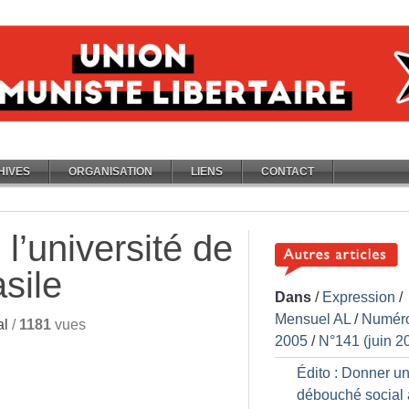
HIVES
ORGANISATION
LIENS
CONTACT
 l’université de
asile
Dans
/
Expression
/
Mensuel AL
/
Numér
al
/
1181
vues
2005
/
N°141 (juin 2
Édito : Donner u
débouché social 