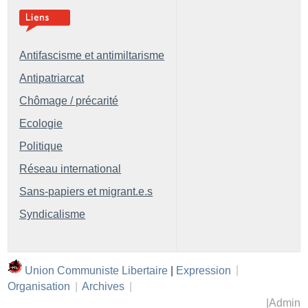
Antifascisme et antimiltarisme
Antipatriarcat
Chômage / précarité
Ecologie
Politique
Réseau international
Sans-papiers et migrant.e.s
Syndicalisme
Union Communiste Libertaire
|
Expression
|
Organisation
|
Archives
|
|
Admin