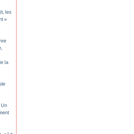
t, les
nt
»
nre
e,
de la
ste
Un
ment