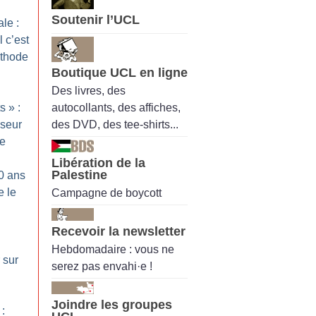
Soutenir l’UCL
le :
 c’est
éthode
Boutique UCL en ligne
Des livres, des
autocollants, des affiches,
ts
» :
des DVD, des tee-shirts...
iseur
te
Libération de la
Palestine
20 ans
e le
Campagne de boycott
Recevoir la newsletter
Hebdomadaire : vous ne
r sur
serez pas envahi·e !
Joindre les groupes
 :