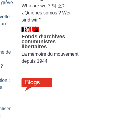
e grève
Who are we ? 의 소개
¿Quiénes somos ? Wer
velle
sind wir ?
 au
Fonds d’archives
communistes
libertaires
me de
La mémoire du mouvement
depuis 1944
?
ion :
e,
liser
o-