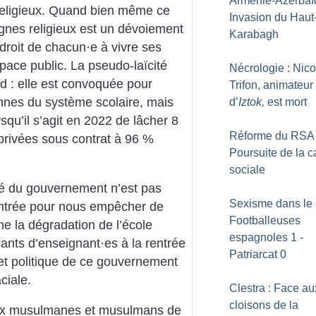
Arménie-Azerbaïd
religieux. Quand bien même ce
Invasion du Haut
 signes religieux est un dévoiement
Karabagh
 droit de chacun
·
e à vivre ses
pace public. La pseudo-laïcité
Nécrologie : Nico
d : elle est convoquée pour
Trifon, animateur
ennes du système scolaire, mais
d’
Iztok,
est mort
squ’il s’agit en 2022 de lâcher 8
Réforme du RSA 
 privées sous contrat à 96 %
Poursuite de la 
sociale
é du gouvernement n’est pas
Sexisme dans le s
ntrée pour nous empêcher de
Footballeuses
e la dégradation de l’école
espagnoles 1 -
cants d’enseignant
·
es à la rentrée
Patriarcat 0
ojet politique de ce gouvernement
ciale.
Clestra : Face au
cloisons de la
aux musulmanes et musulmans de