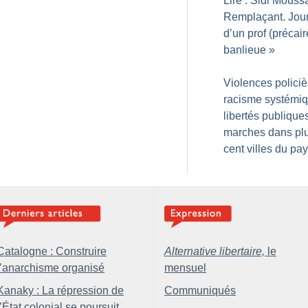
Lire : Sidi Mouss
Remplaçant. Jou
d’un prof (précair
banlieue
»
Violences policiè
racisme systémiq
libertés publique
marches dans pl
cent villes du pa
Catalogne : Construire
Alternative libertaire,
le
l’anarchisme organisé
mensuel
Kanaky : La répression de
Communiqués
l’État colonial se poursuit