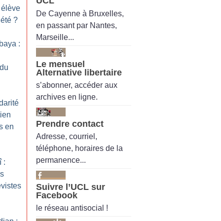
UCL
 élève
De Cayenne à Bruxelles,
’été
?
en passant par Nantes,
Marseille...
abaya :
Le mensuel
 du
Alternative libertaire
s’abonner, accéder aux
archives en ligne.
darité
tien
Prendre contact
s en
Adresse, courriel,
téléphone, horaires de la
permanence...
 :
es
vistes
Suivre l’UCL sur
Facebook
le réseau antisocial !