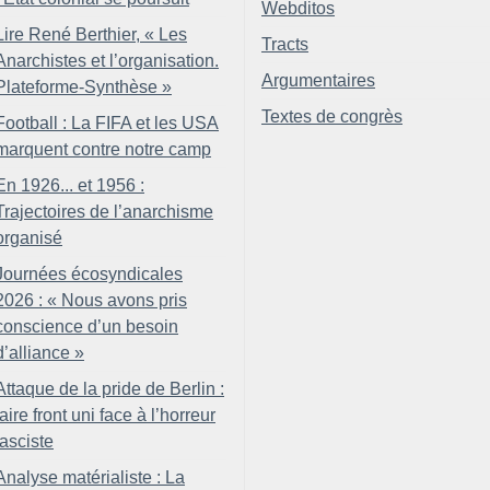
Webditos
Lire René Berthier, «
Les
Tracts
Anarchistes et l’organisation.
Argumentaires
Plateforme-Synthèse
»
Textes de congrès
Football : La FIFA et les USA
marquent contre notre camp
En 1926... et 1956 :
Trajectoires de l’anarchisme
organisé
Journées écosyndicales
2026 : «
Nous avons pris
conscience d’un besoin
d’alliance
»
Attaque de la pride de Berlin :
faire front uni face à l’horreur
fasciste
Analyse matérialiste : La