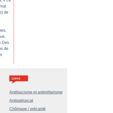
a, «
Le
rnal
e) de
res,
ue,
s Des
us de
ys
Antifascisme et antimiltarisme
Antipatriarcat
Chômage / précarité