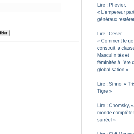
Lire : Plievier,
«
L’empereur parti
généraux restère
lider
Lire : Oeser,
«
Comment le ge
construit la class
Masculinités et
féminités à l’ère 
globalisation
»
Lire : Sinno, «
Tri
Tigre
»
Lire : Chomsky, «
monde complète
surréel
»