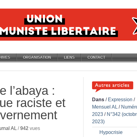
HIVES
ORGANISATION
LIENS
CONTACT
de l’abaya :
ue raciste et
Dans
/
Expression
/
Mensuel AL
/
Numér
uvernement
2023
/
N°342 (octob
2023)
rnal AL
/
942
vues
Hypocrisie