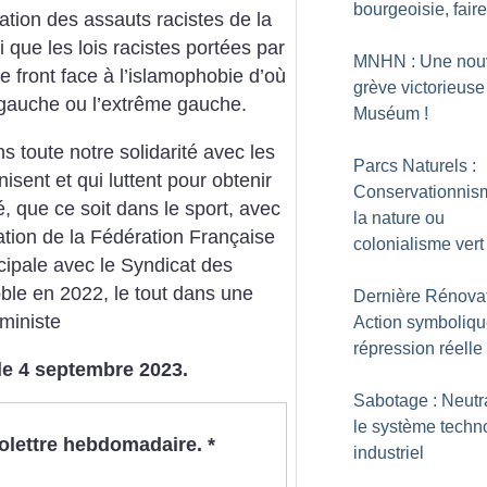
bourgeoisie, fair
cation des assauts racistes de la
i que les lois racistes portées par
MNHN : Une nou
e front face à l’islamophobie d’où
grève victorieuse
 gauche ou l’extrême gauche.
Muséum
!
 toute notre solidarité avec les
Parcs Naturels :
ent et qui luttent pour obtenir
Conservationnis
, que ce soit dans le sport, avec
la nature ou
ation de la Fédération Française
colonialisme vert
cipale avec le Syndicat des
e en 2022, le tout dans une
Dernière Rénovat
éministe
Action symboliqu
répression réelle
le 4 septembre 2023.
Sabotage : Neutra
le système techn
nfolettre hebdomadaire.
*
industriel