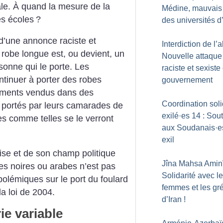
le. À quand la mesure de la
Médine, mauvais
es écoles
?
des universités d
 d’une annonce raciste et
Interdiction de l’
 robe longue est, ou devient, un
Nouvelle attaque
sonne qui le porte. Les
raciste et sexiste
tinuer à porter des robes
gouvernement
ments vendus dans des
Coordination soli
ortés par leurs camarades de
exilé
·
es 14 : Sou
s comme telles se le verront
aux Soudanais
·
e
exil
ise et de son champ politique
Jîna Mahsa Aminî
es noires ou arabes n’est pas
Solidarité avec l
 polémiques sur le port du foulard
femmes et les gré
a loi de 2004.
d’Iran
!
ie variable