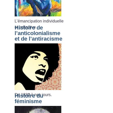
L’émancipation individuelle
Histoire de
et collective
l’anticolonialisme
et de l’antiracisme
De 1830 à nos jours.
Histoire du
féminisme