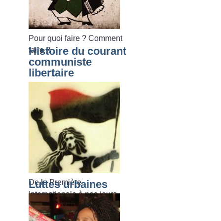
Pour quoi faire
? Comment
Histoire du courant
faire
?
communiste
libertaire
De la Première
Luttes urbaines
Internationale à nos jours.