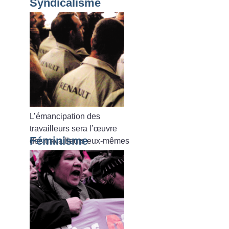
Syndicalisme
L’émancipation des
travailleurs sera l’œuvre
Féminisme
des travailleurs eux-mêmes