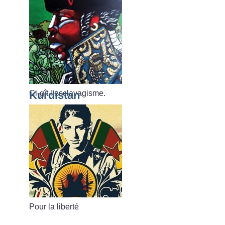
Ci-gît l’esclavagisme.
Kurdistan
Pour la liberté