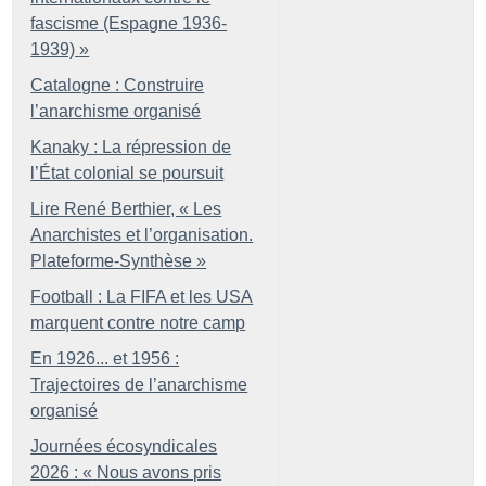
fascisme (Espagne 1936-
1939)
»
Catalogne : Construire
l’anarchisme organisé
Kanaky : La répression de
l’État colonial se poursuit
Lire René Berthier, «
Les
Anarchistes et l’organisation.
Plateforme-Synthèse
»
Football : La FIFA et les USA
marquent contre notre camp
En 1926... et 1956 :
Trajectoires de l’anarchisme
organisé
Journées écosyndicales
2026 : «
Nous avons pris