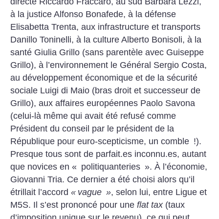
directe Riccardo Fraccaro, au sud Barbara Lezzi,
à la justice Alfonso Bonafede, à la défense
Elisabetta Trenta, aux infrastructure et transports
Danillo Toninelli, à la culture Alberto Bonisoli, à la
santé Giulia Grillo (sans parentèle avec Guiseppe
Grillo), à l’environnement le Général Sergio Costa,
au développement économique et de la sécurité
sociale Luigi di Maio (bras droit et successeur de
Grillo), aux affaires européennes Paolo Savona
(celui-là même qui avait été refusé comme
Président du conseil par le président de la
République pour euro-scepticisme, un comble
!).
Presque tous sont de parfait.es inconnu.es, autant
que novices en «
politiquanteries
».
À l’économie,
Giovanni Tria. Ce dernier a été choisi alors qu’il
étrillait l’accord
«
vague
»
, selon lui, entre Ligue et
M5S. Il s’est prononcé pour une
flat tax
(taux
d’imposition unique sur le revenu), ce qui peut