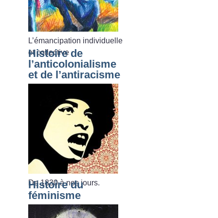
L’émancipation individuelle
Histoire de
et collective
l’anticolonialisme
et de l’antiracisme
De 1830 à nos jours.
Histoire du
féminisme