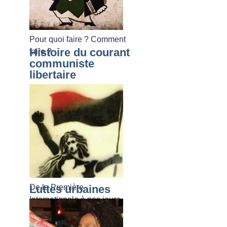
Pour quoi faire
? Comment
Histoire du courant
faire
?
communiste
libertaire
De la Première
Luttes urbaines
Internationale à nos jours.