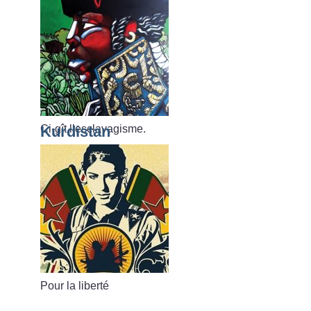
Ci-gît l’esclavagisme.
Kurdistan
Pour la liberté