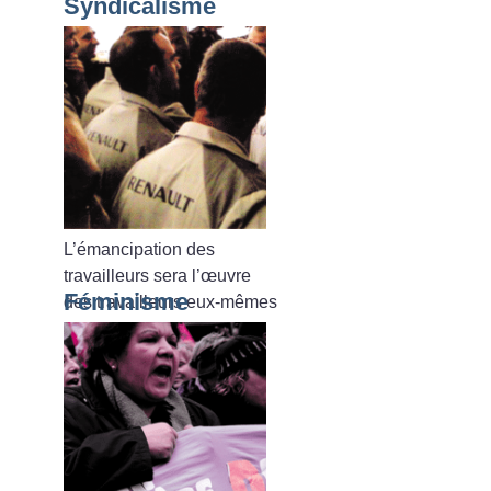
Syndicalisme
L’émancipation des
travailleurs sera l’œuvre
Féminisme
des travailleurs eux-mêmes