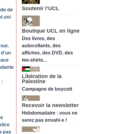
Soutenir l’UCL
ide de
nt uni
Boutique UCL en ligne
Des livres, des
autocollants, des
ssar,
affiches, des DVD, des
 d’un
tee-shirts...
nace
ndante
Libération de la
Palestine
 :
Campagne de boycott
Recevoir la newsletter
Hebdomadaire : vous ne
ée
serez pas envahi·e !
stice
a pas