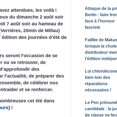
Attaque de la pr
avez attendues, les voilà
!
Berlin : faire fro
ous du dimanche 2 août soir
face à l’horreur
di 7 août soir au hameau de
fasciste
Verrières, 20min de Millau)
e
édition des journées d’été de
Faillite de Maka
lorsque la chute
distributeur me
rs seront l’occasion de se
l’édition indépe
r ou se retrouver, de
 d’approfondir des
Loi chlordécone
 l’actualité, de préparer des
bien loin des
 ensemble, de célébrer nos
réparations
ntraider et se renforcer.
nécessaires
!
nombreuses cet été dans
Le Pen présum
ours
}
!
candidate : la ju
de classe ne fer