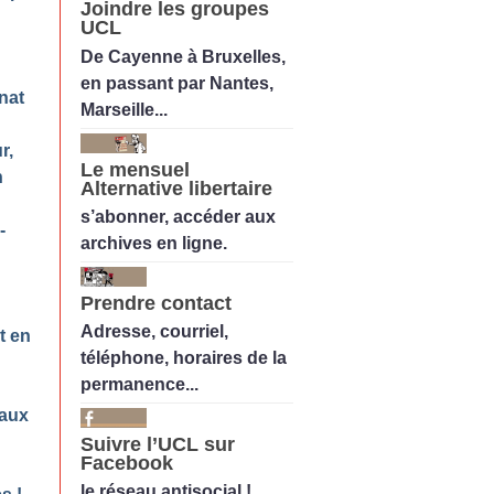
Joindre les groupes
UCL
De Cayenne à Bruxelles,
en passant par Nantes,
nat
Marseille...
r,
Le mensuel
n
Alternative libertaire
s’abonner, accéder aux
-
archives en ligne.
Prendre contact
Adresse, courriel,
t en
téléphone, horaires de la
permanence...
 aux
Suivre l’UCL sur
Facebook
le réseau antisocial !