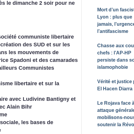
dès le dimanche 2 soir pour ne
Mort d’un fascis
Lyon : plus que
jamais, l’urgenc
l’antifascisme
société communiste libertaire
a création des SUD et sur les
Chasse aux cou
dans les mouvements de
chefs : l’AP-HP
rice Spadoni
et des camarades
persiste dans s
islamophobie
ailleurs Communistes
Vérité et justice
me libertaire et sur la
El Hacen Diarra
ire
avec
Ludivine Bantigny
et
Le Rojava face 
ec
Alain Bihr
attaque générale
sme
mobilisons-nou
sociale, les bases de
soutenir la Révo
e