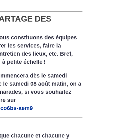
PARTAGE DES
nous constituons des équipes
r les services, faire la
tretien des lieux, etc. Bref,
à petite échelle
!
commencera dès le samedi
e le samedi 08 août matin, on a
marades, si vous souhaitez
re sur
fixco6bs-aem9
 que chacune et chacune y