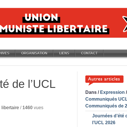
HIVES
ORGANISATION
LIENS
CONTACT
té de l’UCL
Dans
/
Expression
/
Communiqués UC
Communiqués de 
libertaire
/
1460
vues
Journées d’été 
l’UCL 2026