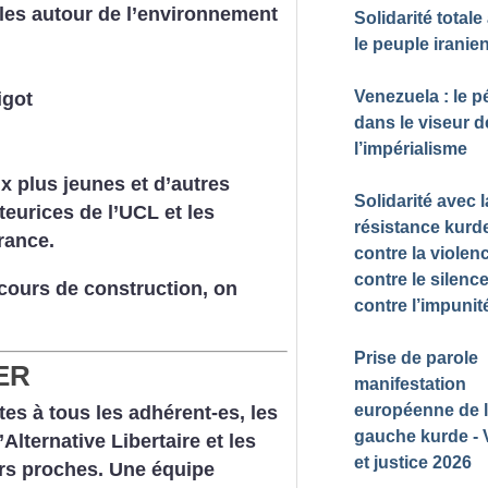
ales autour de l’environnement
Solidarité totale
le peuple iranie
Venezuela : le p
igot
dans le viseur d
l’impérialisme
x plus jeunes et d’autres
Solidarité avec l
eurices de l’UCL et les
résistance kurde
rance.
contre la violen
contre le silence
ours de construction, on
contre l’impunit
Prise de parole
ER
manifestation
européenne de 
es à tous les adhérent-es, les
gauche kurde - 
Alternative Libertaire et les
et justice 2026
urs proches. Une équipe