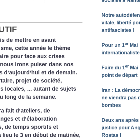
sociales à Nant
Notre autodéfen
vitale, liberté po
UTIF
antifascistes
!
is de mettre en avant
er
Pour un 1
Mai
alisme, cette année le thème
internationaliste
ire pour face aux crises
, nous irons puiser dans nos
er
Faire du 1
Mai 
is d’aujourd’hui et de demain.
point de départ
aire, projet de société,
 locales, ... autant de sujets
Iran : La démocr
u long de la semaine.
ne viendra pas 
bombes
fait d’ateliers, de
nges et d’élaboration
Deux ans après 
s, de temps sportifs et
justice pour An
 lieu le 3 en début de matinée,
Rostas
!