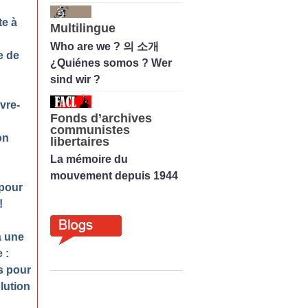
te à
Multilingue
Who are we ? 의 소개
e de
¿Quiénes somos ? Wer
sind wir ?
vre-
Fonds d’archives
communistes
on
libertaires
La mémoire du
mouvement depuis 1944
 pour
!
à une
 :
s pour
lution