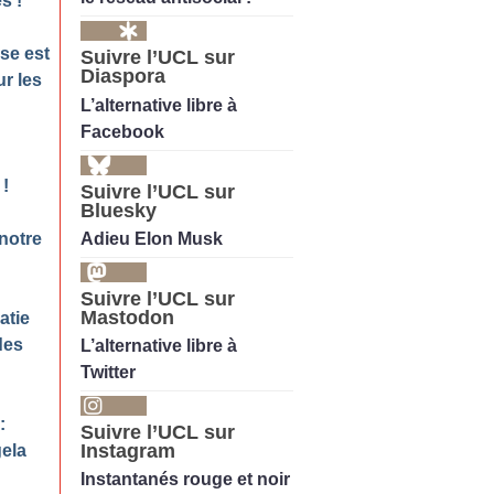
es
!
se est
Suivre l’UCL sur
Diaspora
ur les
L’alternative libre à
Facebook
!
Suivre l’UCL sur
Bluesky
Adieu Elon Musk
notre
Suivre l’UCL sur
Mastodon
atie
des
L’alternative libre à
Twitter
:
Suivre l’UCL sur
Instagram
gela
Instantanés rouge et noir