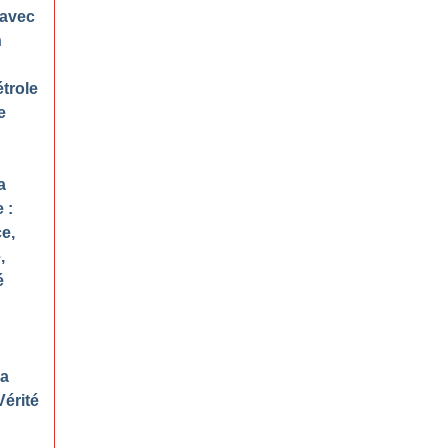
 avec
n
étrole
e
a
 :
ce,
,
é
la
Vérité