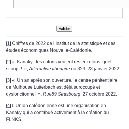
Valider
[
1
]
Chiffres de 2022 de l’Institut de la statistique et des
études économiques Nouvelle-Calédonie.
[
2
]
«
Kanaky : les colons veulent rester colons, quel
scoop
!
»,
Alternative libertaire
no 323, 23 janvier 2022.
[
3
]
«
Un an après son ouverture, le centre pénitentiaire
de Mulhouse Lutterbach est déjà suroccupé et
dysfonctionnel
»,
Rue89 Strasbourg
, 27 octobre 2022.
[
4
]
L’Union calédonienne est une organisation en
Kanaky qui a contribué activement à la création du
FLNKS.