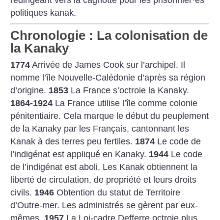
redirigeant vers la cagnotte pour les prisonnier
·
es
politiques kanak.
Chronologie : La colonisation de
la Kanaky
1774
Arrivée de James Cook sur l’archipel. Il
nomme l’île Nouvelle-Calédonie d’après sa région
d’origine.
1853
La France s’octroie la Kanaky.
1864-1924
La France utilise l’île comme colonie
pénitentiaire. Cela marque le début du peuplement
de la Kanaky par les Français, cantonnant les
Kanak à des terres peu fertiles.
1874
Le code de
l’indigénat est appliqué en Kanaky.
1944
Le code
de l’indigénat est aboli. Les Kanak obtiennent la
liberté de circulation, de propriété et leurs droits
civils.
1946
Obtention du statut de Territoire
d’Outre-mer. Les administrés se gèrent par eux-
mêmes.
1957
La Loi-cadre Defferre octroie plus