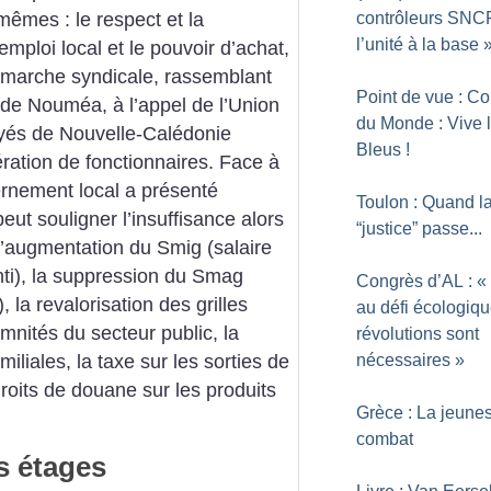
contrôleurs SNCF
mêmes : le respect et la
l’unité à la base
emploi local et le pouvoir d’achat,
 marche syndicale, rassemblant
Point de vue : C
de Nouméa, à l’appel de l’Union
du Monde : Vive 
oyés de Nouvelle-Calédonie
Bleus
!
ation de fonctionnaires. Face à
rnement local a présenté
Toulon : Quand l
eut souligner l’insuffisance alors
“justice” passe...
l’augmentation du Smig (salaire
nti), la suppression du Smag
Congrès d’AL : «
, la revalorisation des grilles
au défi écologique
emnités du secteur public, la
révolutions sont
nécessaires
»
miliales, la taxe sur les sorties de
roits de douane sur les produits
Grèce : La jeune
combat
s étages