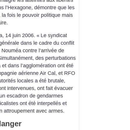
algré les atteintes aux libertés
ns l’Hexagone, démontre que les
la fois le pouvoir politique mais
ire.
 14 juin 2006. «
Le syndicat
nérale dans le cadre du conflit
 Nouméa contre l’arrivée de
Simultanément, des perturbations
 et dans l’agglomération ont été
mpagnie aérienne Air Cal, et RFO
torités locales a été brutale,
ont intervenues, ont fait évacuer
i d’un escadron de gendarmes
alistes ont été interpellés et
 un attroupement avec armes.
danger