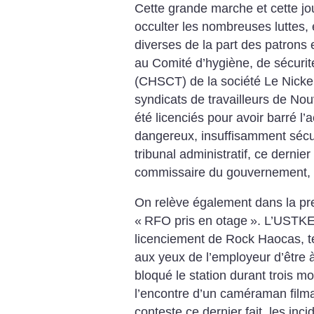
Cette grande marche et cette jo
occulter les nombreuses luttes, 
diverses de la part des patrons 
au Comité d’hygiène, de sécurité
(CHSCT) de la société Le Nickel
syndicats de travailleurs de No
été licenciés pour avoir barré l
dangereux, insuffisamment sécu
tribunal administratif, ce dernie
commissaire du gouvernement, c
On relève également dans la press
«
RFO pris en otage
». L’USTKE
licenciement de Rock Haocas, t
aux yeux de l’employeur d’être à
bloqué le station durant trois m
l’encontre d’un caméraman film
conteste ce dernier fait, les inc