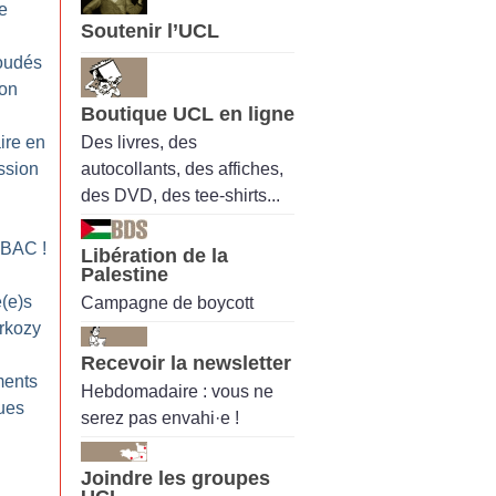
re
Soutenir l’UCL
oudés
ion
Boutique UCL en ligne
Des livres, des
aire en
autocollants, des affiches,
ssion
des DVD, des tee-shirts...
a BAC
!
Libération de la
Palestine
é(e)s
Campagne de boycott
arkozy
Recevoir la newsletter
ments
Hebdomadaire : vous ne
ques
serez pas envahi·e !
n
Joindre les groupes