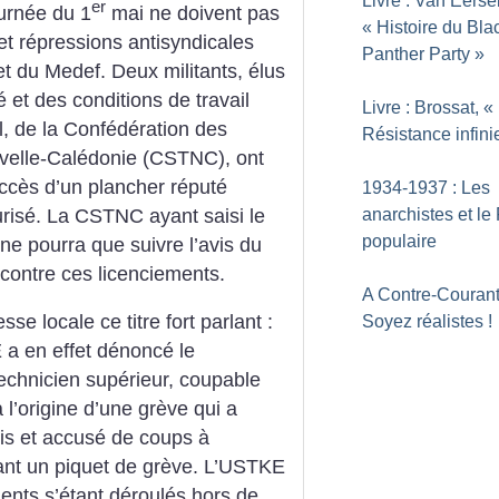
Livre : Van Eersel
er
urnée du 1
mai ne doivent pas
«
Histoire du Bla
et répressions antisyndicales
Panther Party
»
et du Medef. Deux militants, élus
 et des conditions de travail
Livre : Brossat, «
, de la Confédération des
Résistance infini
uvelle-Calédonie (CSTNC), ont
’accès d’un plancher réputé
1934-1937 : Les
risé. La CSTNC ayant saisi le
anarchistes et le 
populaire
r ne pourra que suivre l’avis du
ontre ces licenciements.
A Contre-Courant
e locale ce titre fort parlant :
Soyez réalistes
!
 a en effet dénoncé le
echnicien supérieur, coupable
 l’origine d’une grève qui a
ois et accusé de coups à
ant un piquet de grève. L’USTKE
idents s’étant déroulés hors de