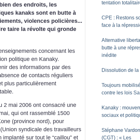
tentation totalitai
ien des endroits, les
tiques kanaks sont en butte à
CPE : Restons s
iements, violences policières...
face à la répress
re taire la révolte qui gronde
Alternative libert
butte à une répre
es renseignements concernant les
inédite
on politique en Kanaky.
enir des informations par des
Dissolution de l
e absence de contacts réguliers
 plus particulièrement
Toujours mobilis
table.
contre les lois S
 2 mai 2006 ont consacré une
Kanaky : mouve
mai, qui ont rassemblé 1500
sociaux et politi
one (province nord), pour
Union syndicale des travailleurs
Stéphane Vardo
 implanté sur tout le “caillou” et
(CGT) : «
Les