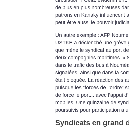
circulation
? Cela, évidemment, m
de plus en plus nombreuses da
patrons en Kanaky influencent à 
peut-être aussi le pouvoir judicia
Un autre exemple : AFP Nouméa,
USTKE a déclenché une grève gé
que mène le syndicat au port de
deux compagnies maritimes.
» 
dans le trafic des bus à Nouméa
signalées, ainsi que dans la co
était bloquée. La réaction des au
puisque les “forces de l’ordre” s
de force le port... avec l’appu
mobiles. Une quinzaine de syndic
poursuivis pour participation à
Syndicats en grand 