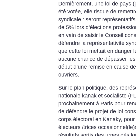
Dernièrement, une loi de pays (
été votée, elle risque de remettr
syndicale : seront représentatif
de 5% lors d’élections profession
en vain de saisir le Conseil cons
défendre la représentativité syn
que cette loi mettait en danger l
aucune chance de dépasser les 5
début d’une remise en cause de 
ouvriers.
Sur le plan politique, des représ
nationale kanak et socialiste (
prochainement à Paris pour renc
de défendre le projet de loi const
corps électoral en Kanaky, pour
électeurs /trices occasionnel(le
résultats sortis des urnes dès lor