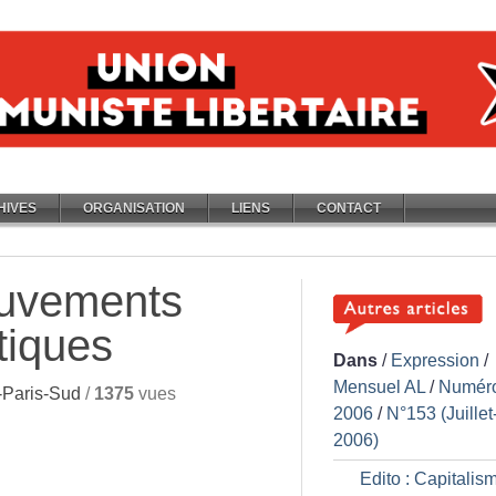
HIVES
ORGANISATION
LIENS
CONTACT
uvements
tiques
Dans
/
Expression
/
Mensuel AL
/
Numér
Paris-Sud
/
1375
vues
2006
/
N°153 (Juillet
2006)
Edito : Capitalism