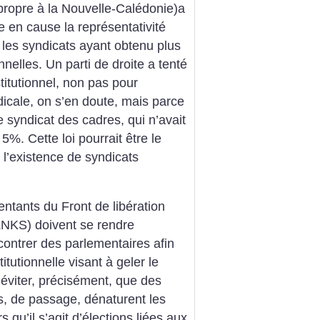
propre à la Nouvelle-Calédonie)a
e en cause la représentativité
s les syndicats ayant obtenu plus
nelles. Un parti de droite a tenté
titutionnel, non pas pour
dicale, on s’en doute, mais parce
e syndicat des cadres, qui n’avait
%. Cette loi pourrait être le
l’existence de syndicats
entants du Front de libération
FLNKS) doivent se rendre
ontrer des parlementaires afin
itutionnelle visant à geler le
 éviter, précisément, que des
)s, de passage, dénaturent les
s qu’il s’agit d’élections liées aux