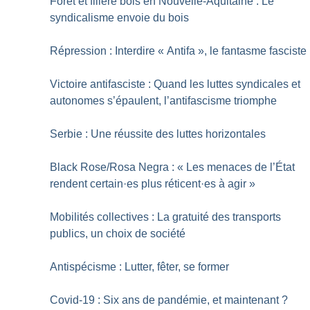
Forêt et filière bois en Nouvelle-Aquitaine : Le
syndicalisme envoie du bois
Répression : Interdire «
Antifa
», le fantasme fasciste
Victoire antifasciste : Quand les luttes syndicales et
autonomes s’épaulent, l’antifascisme triomphe
Serbie : Une réussite des luttes horizontales
Black Rose/Rosa Negra : «
Les menaces de l’État
rendent certain
·
es plus réticent
·
es à agir
»
Mobilités collectives : La gratuité des transports
publics, un choix de société
Antispécisme : Lutter, fêter, se former
Covid-19 : Six ans de pandémie, et maintenant
?