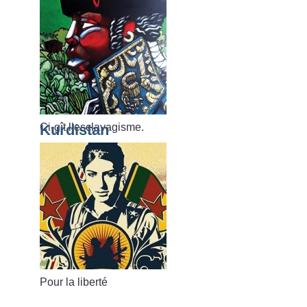
Ci-gît l’esclavagisme.
Kurdistan
Pour la liberté