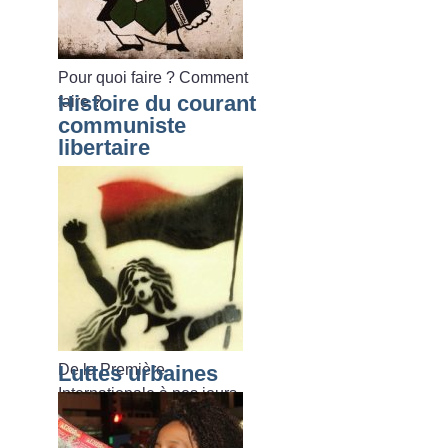
Pour quoi faire
? Comment
Histoire du courant
faire
?
communiste
libertaire
De la Première
Luttes urbaines
Internationale à nos jours.