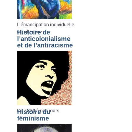
L’émancipation individuelle
Histoire de
et collective
l’anticolonialisme
et de l’antiracisme
De 1830 à nos jours.
Histoire du
féminisme