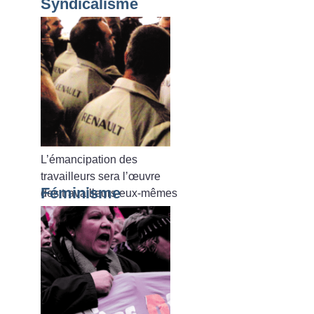
Syndicalisme
L’émancipation des
travailleurs sera l’œuvre
Féminisme
des travailleurs eux-mêmes