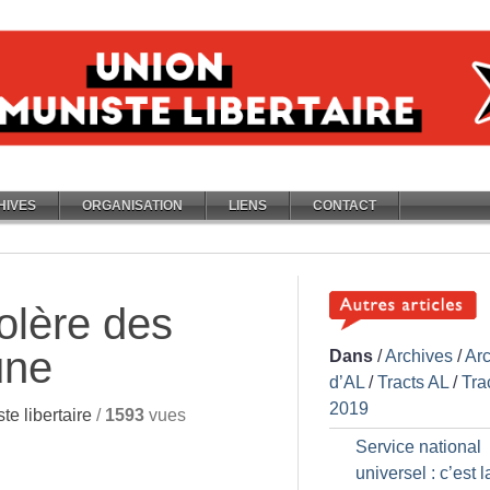
HIVES
ORGANISATION
LIENS
CONTACT
colère des
une
Dans
/
Archives
/
Ar
d’AL
/
Tracts AL
/
Tra
2019
e libertaire
/
1593
vues
Service national
universel : c’est l