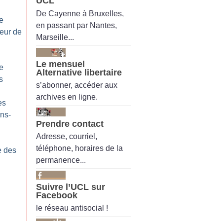
UCL
De Cayenne à Bruxelles,
e
en passant par Nantes,
teur de
Marseille...
Le mensuel
e
Alternative libertaire
s
s’abonner, accéder aux
archives en ligne.
es
ons-
Prendre contact
Adresse, courriel,
téléphone, horaires de la
e des
permanence...
Suivre l’UCL sur
Facebook
le réseau antisocial !