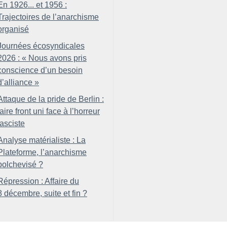
En 1926... et 1956 :
Trajectoires de l’anarchisme
organisé
Journées écosyndicales
2026 : «
Nous avons pris
conscience d’un besoin
d’alliance
»
Attaque de la pride de Berlin :
faire front uni face à l’horreur
fasciste
Analyse matérialiste : La
Plateforme, l’anarchisme
bolchevisé
?
Répression : Affaire du
8 décembre, suite et fin
?