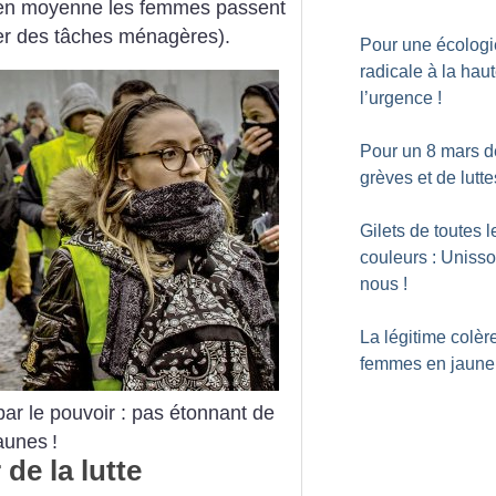
(en moyenne les femmes passent
per des tâches ménagères).
Pour une écologi
radicale à la hau
l’urgence
!
Pour un 8 mars d
grèves et de lutte
Gilets de toutes l
couleurs : Uniss
nous
!
La légitime colèr
femmes en jaune
ar le pouvoir : pas étonnant de
jaunes
!
e la lutte