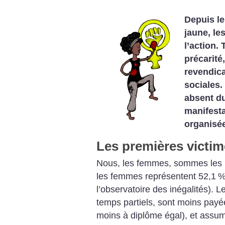
Depuis l
jaune, l
l’action.
précarité
revendica
sociales.
absent d
manifesta
organisée
Les premières victime
Nous, les femmes, sommes les pl
les femmes représentent 52,1
%
l’observatoire des inégalités).
temps partiels, sont moins pay
moins à diplôme égal), et assu