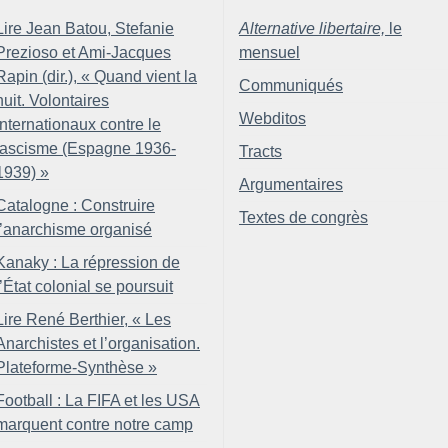
Lire Jean Batou, Stefanie
Alternative libertaire,
le
Prezioso et Ami-Jacques
mensuel
Rapin (dir.), «
Quand vient la
Communiqués
nuit. Volontaires
Webditos
internationaux contre le
fascisme (Espagne 1936-
Tracts
1939)
»
Argumentaires
Catalogne : Construire
Textes de congrès
l’anarchisme organisé
Kanaky : La répression de
l’État colonial se poursuit
Lire René Berthier, «
Les
Anarchistes et l’organisation.
Plateforme-Synthèse
»
Football : La FIFA et les USA
marquent contre notre camp