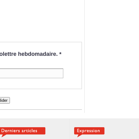
nfolettre hebdomadaire.
*
lider