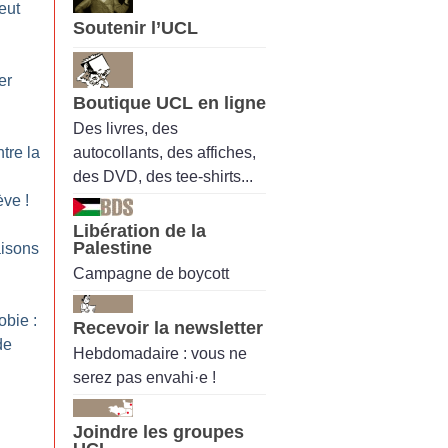
eut
Soutenir l’UCL
er
Boutique UCL en ligne
Des livres, des
autocollants, des affiches,
ntre la
des DVD, des tee-shirts...
ève
!
Libération de la
Palestine
aisons
Campagne de boycott
bie :
Recevoir la newsletter
de
Hebdomadaire : vous ne
serez pas envahi·e !
Joindre les groupes