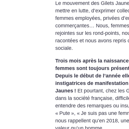
Le mouvement des Gilets Jaune
mettre en lutte, d’exprimer coll
femmes employées, privées d’em
commerçantes… Nous, femmes 
rejointes sur les rond-points, 
racontées et nous avons repris 
sociale.
Trois mois après la naissance
femmes sont toujours présen
Depuis le début de l’année el
instigatrices de manifestation
Jaunes
!
Et pourtant, chez les 
dans la société française, diffi
entendre des remarques ou insul
«
Pute
», «
Je suis pas une femm
nous rappellent qu’en 2018, un
valeur qu’un homme.