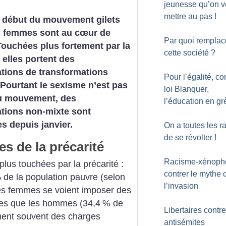
jeunesse qu’on v
mettre au pas
!
e début du mouvement gilets
es femmes sont au cœur de
Par quoi remplac
 Touchées plus fortement par la
cette société
?
, elles portent des
tions de transformations
Pour l’égalité, co
 Pourtant le sexisme n’est pas
loi Blanquer,
u mouvement, des
l’éducation en gr
tions non-mixte sont
s depuis janvier.
On a toutes les r
de se révolter
!
s de la précarité
Racisme-xénopho
us touchées par la précarité :
contrer le mythe 
 de la population pauvre (selon
l’invasion
 Les femmes se voient imposer des
ées que les hommes (34,4
% de
Libertaires contre
ment souvent des charges
antisémites