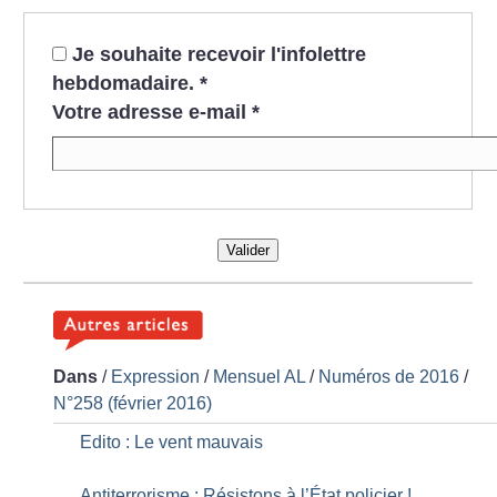
Je souhaite recevoir l'infolettre
hebdomadaire.
*
Votre adresse e-mail
*
Valider
Dans
/
Expression
/
Mensuel AL
/
Numéros de 2016
/
N°258 (février 2016)
Edito : Le vent mauvais
Antiterrorisme : Résistons à l’État policier
!