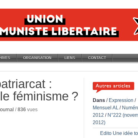
HIVES
ORGANISATION
LIENS
CONTACT
atriarcat :
 le féminisme
?
Dans
/
Expression
/
Mensuel AL
/
Numér
ournal
/
836
vues
2012
/
N°222 (nove
2012)
Edito Une idée t