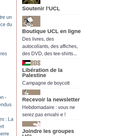
Soutenir l’UCL
tre un
ice du
Boutique UCL en ligne
Des livres, des
autocollants, des affiches,
des DVD, des tee-shirts...
ires
:
Libération de la
Palestine
Campagne de boycott
on -
Recevoir la newsletter
tendus
Hebdomadaire : vous ne
serez pas envahi·e !
es : La
rt
Joindre les groupes
uerre