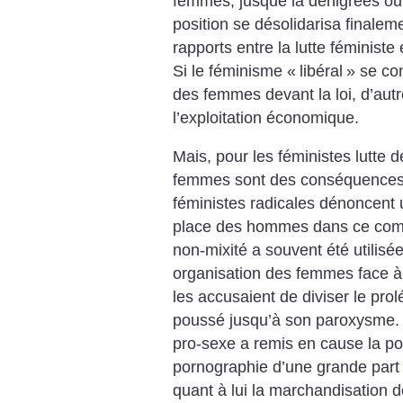
femmes, jusque là dénigrées ou 
position se désolidarisa finale
rapports entre la lutte féministe 
Si le féminisme «
libéral
» se con
des femmes devant la loi, d’autr
l’exploitation économique.
Mais, pour les féministes lutte 
femmes sont des conséquences d
féministes radicales dénoncent 
place des hommes dans ce comba
non-mixité a souvent été utilisée
organisation des femmes face à
les accusaient de diviser le prolé
poussé jusqu’à son paroxysme.
pro-sexe a remis en cause la posi
pornographie d’une grande par
quant à lui la marchandisation de