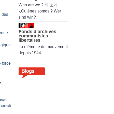
Who are we ? 의 소개
¿Quiénes somos ? Wer
s des
sind wir ?
Fonds d’archives
verte
communistes
libertaires
ogique
La mémoire du mouvement
depuis 1944
 force
y
avail
ourrait