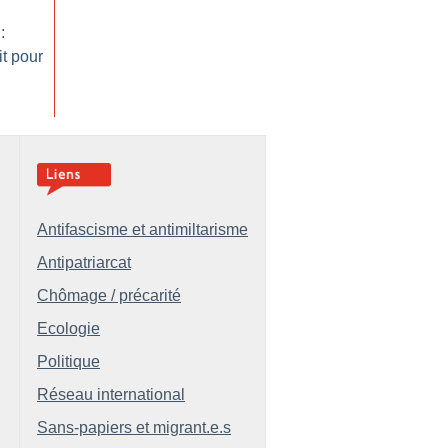
:
t pour
Antifascisme et antimiltarisme
Antipatriarcat
Chômage / précarité
Ecologie
Politique
Réseau international
Sans-papiers et migrant.e.s