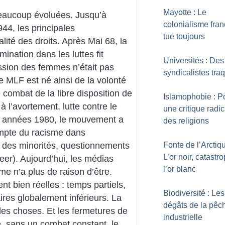
Mayotte : Le
beaucoup évoluées. Jusqu’à
colonialisme fran
944, les principales
tue toujours
alité des droits. Après Mai 68, la
ination dans les luttes fit
Universités : Des
ssion des femmes n’était pas
syndicalistes tra
Le MLF est né ainsi de la volonté
combat de la libre disposition de
Islamophobie : P
à l’avortement, lutte contre le
une critique radi
les années 1980, le mouvement a
des religions
ompte du racisme dans
 des minorités, questionnements
Fonte de l’Arctiqu
L’or noir, catastr
eer). Aujourd’hui, les médias
l’or blanc
me n’a plus de raison d’être.
ent bien réelles : temps partiels,
Biodiversité : Les
aires globalement inférieurs. La
dégâts de la pêc
les choses. Et les fermetures de
industrielle
, sans un combat constant, le