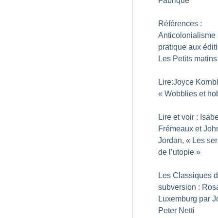
Fabrique
Références :
Anticolonialisme
pratique aux édit
Les Petits matins
Lire:Joyce Kornb
«
Wobblies et ho
Lire et voir : Isab
Frémeaux et Joh
Jordan, «
Les sen
de l’utopie
»
Les Classiques d
subversion : Ros
Luxemburg par J
Peter Netti