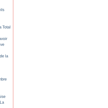
ils
a Total
avoir
ève
 de la
ombre
aise
 La