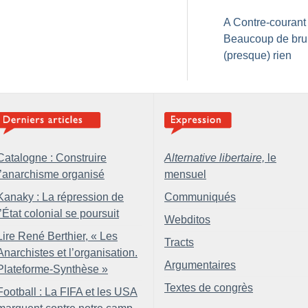
A Contre-courant 
Beaucoup de brui
(presque) rien
Catalogne : Construire
Alternative libertaire,
le
l’anarchisme organisé
mensuel
Kanaky : La répression de
Communiqués
l’État colonial se poursuit
Webditos
Lire René Berthier, «
Les
Tracts
Anarchistes et l’organisation.
Argumentaires
Plateforme-Synthèse
»
Textes de congrès
Football : La FIFA et les USA