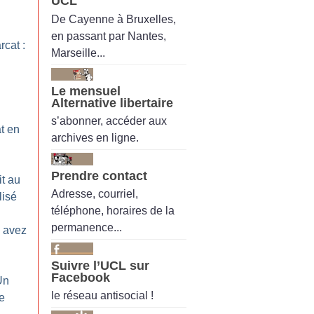
UCL
De Cayenne à Bruxelles,
en passant par Nantes,
rcat :
Marseille...
Le mensuel
Alternative libertaire
s’abonner, accéder aux
t en
archives en ligne.
Prendre contact
it au
Adresse, courriel,
lisé
téléphone, horaires de la
permanence...
 avez
Suivre l’UCL sur
Facebook
Un
le réseau antisocial !
se