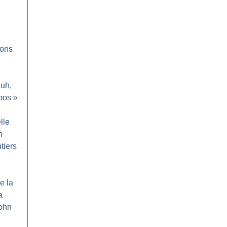
ions
luh,
bos
»
elle
n
tiers
e la
a
ohn