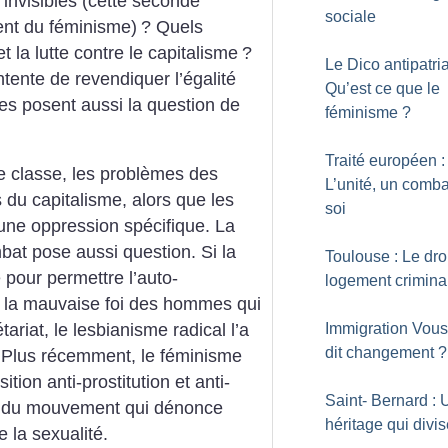
invisibles (cette seconde
sociale
ment du féminisme)
? Quels
et la lutte contre le capitalisme
?
Le Dico antipatria
tente de revendiquer l’égalité
Qu’est ce que le
es posent aussi la question de
féminisme
?
Traité européen :
de classe, les problèmes des
L’unité, un comba
u capitalisme, alors que les
soi
une oppression spécifique. La
t pose aussi question. Si la
Toulouse : Le dro
 pour permettre l’auto-
logement crimina
 la mauvaise foi des hommes qui
Immigration Vous
tariat, le lesbianisme radical l’a
dit changement
?
 Plus récemment, le féminisme
tion anti-prostitution et anti-
Saint- Bernard : 
t du mouvement qui dénonce
héritage qui divi
 la sexualité.