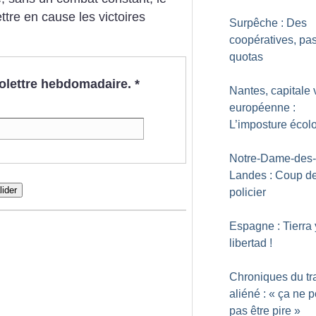
ettre en cause les victoires
Surpêche : Des
coopératives, pa
quotas
nfolettre hebdomadaire.
*
Nantes, capitale 
européenne :
L’imposture écol
Notre-Dame-des-
Landes : Coup de
lider
policier
Espagne : Tierra 
libertad
!
Chroniques du tr
aliéné : «
ça ne p
pas être pire
»