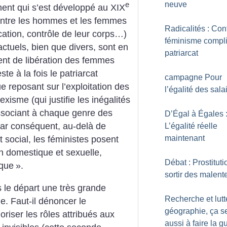
neuve
e
nt qui s’est développé au XIX
s entre les hommes et les femmes
Radicalités : Con
ducation, contrôle de leur corps…)
féminisme compl
actuels, bien que divers, sont en
patriarcat
nt de libération des femmes
e à la fois le patriarcat
campagne Pour
 reposant sur l’exploitation des
l’égalité des sala
isme (qui justifie les inégalités
ssociant à chaque genre des
D’Égal à Égales 
 Par conséquent, au-delà de
L’égalité réelle
maintenant
t social, les féministes posent
on domestique et sexuelle,
Débat : Prostituti
ique
».
sortir des malen
le départ une très grande
Recherche et lutt
ie. Faut-il dénoncer le
géographie, ça se
oriser les rôles attribués aux
aussi à faire la g