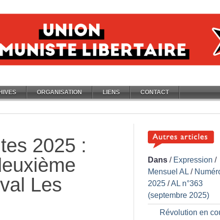
HIVES
ORGANISATION
LIENS
CONTACT
tes 2025 :
 deuxième
Dans
/
Expression
/
Mensuel AL
/
Numér
ival Les
2025
/
AL n°363
(septembre 2025)
Révolution en co