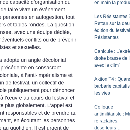
ande capacité d’organisation du
en main la produ
de faire vivre un événement
Les Résistantes 
de personnes en autogestion, tout
Retour sur la de
ers et tables rondes. La question
édition du festiva
ensée, avec une équipe dédiée,
Résistantes
éventuels conflits ou de prévenir
istes et sexuelles.
Canicule : L’ext
droite brasse de l
a adopté un angle décolonial
avec la clim’
on précédente en consacrant
loniale, à l’anti-impérialisme et
Aktion T4 : Quan
n de festival, un collectif de
barbarie capitalist
arole publiquement pour dénoncer
les vies
 l’œuvre au cours du festival et
e plus globalement. L’appel est
Colloque
ment responsables et de prendre au
antimilitariste : M
rmant, en écoutant les personnes
réfractaires,
 au quotidien. Il est urgent de
déserteurs…