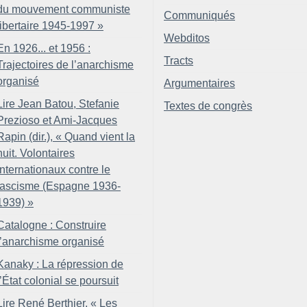
du mouvement communiste
Communiqués
libertaire 1945-1997
»
Webditos
En 1926... et 1956 :
Tracts
Trajectoires de l’anarchisme
organisé
Argumentaires
Lire Jean Batou, Stefanie
Textes de congrès
Prezioso et Ami-Jacques
Rapin (dir.), «
Quand vient la
nuit. Volontaires
internationaux contre le
fascisme (Espagne 1936-
1939)
»
Catalogne : Construire
l’anarchisme organisé
Kanaky : La répression de
l’État colonial se poursuit
Lire René Berthier, «
Les