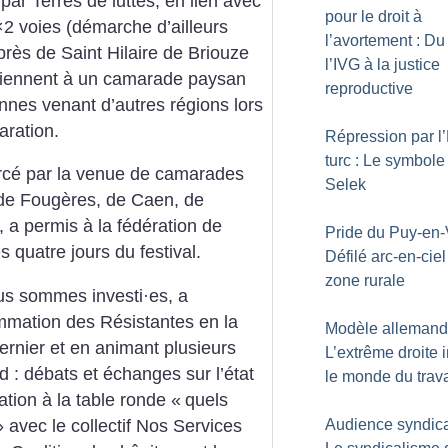
par Terres de luttes, en lien avec
pour le droit à
2×2 voies (démarche d’ailleurs
l’avortement : Du 
près de Saint Hilaire de Briouze
l’IVG à la justice
tiennent à un camarade paysan
reproductive
onnes venant d’autres régions lors
aration.
Répression par l’
turc : Le symbole
orcé par la venue de camarades
Selek
 de Fougères, de Caen, de
 a permis à la fédération de
Pride du Puy-en-
s quatre jours du festival.
Défilé arc-en-ciel
zone rurale
ous sommes investi
·
es, a
mmation des Résistantes en la
Modèle allemand
rnier et en animant plusieurs
L’extrême droite in
d : débats et échanges sur l’état
le monde du trava
ation à la table ronde «
quels
» avec le collectif Nos Services
Audience syndica