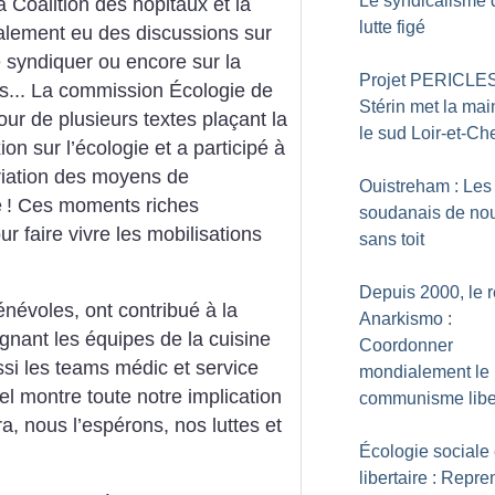
Le syndicalisme 
la Coalition des hôpitaux et la
lutte figé
galement eu des discussions sur
e syndiquer ou encore sur la
Projet PERICLES
es... La commission Écologie de
Stérin met la mai
ur de plusieurs textes plaçant la
le sud Loir-et-Ch
ion sur l’écologie et a participé à
riation des moyens de
Ouistreham : Les 
é
! Ces moments riches
soudanais de no
 faire vivre les mobilisations
sans toit
Depuis 2000, le 
névoles, ont contribué à la
Anarkismo :
ignant les équipes de la cuisine
Coordonner
ssi les teams médic et service
mondialement le
el montre toute notre implication
communisme liber
, nous l’espérons, nos luttes et
Écologie sociale 
libertaire : Repre