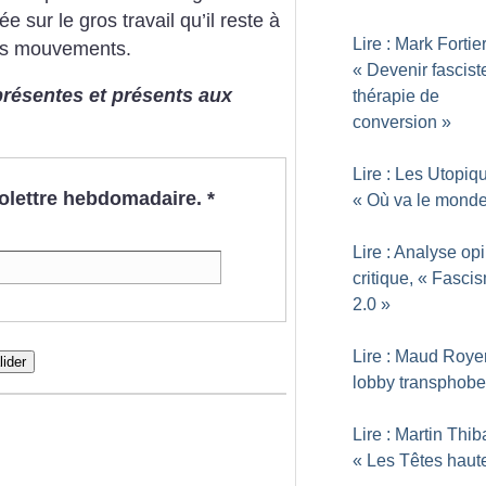
ée sur le gros travail qu’il reste à
Lire : Mark Fortier
nos mouvements.
«
Devenir fascist
présentes et présents aux
thérapie de
conversion
»
Lire : Les Utopiq
nfolettre hebdomadaire.
*
«
Où va le mond
Lire : Analyse op
critique, «
Fasci
2.0
»
Lire : Maud Royer
lider
lobby transphobe
Lire : Martin Thib
«
Les Têtes haut