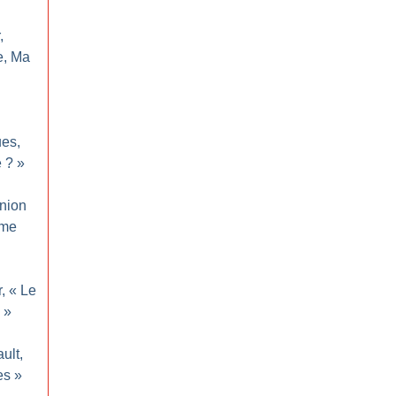
,
e, Ma
ues,
e
?
»
inion
sme
, «
Le
»
ault,
es
»