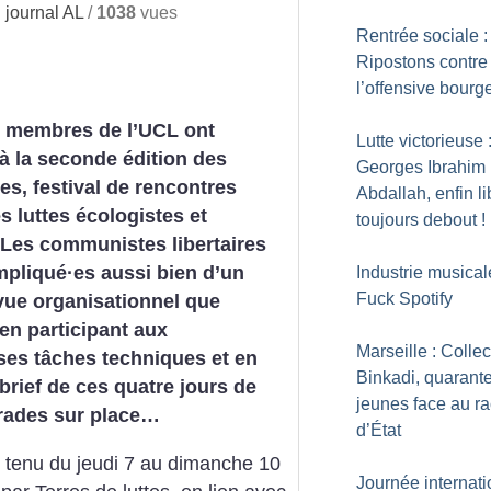
journal AL
/
1038
vues
Rentrée sociale :
Ripostons contre
l’offensive bourg
s membres de l’UCL ont
Lutte victorieuse 
 à la seconde édition des
Georges Ibrahim
es, festival de rencontres
Abdallah, enfin li
s luttes écologistes et
toujours debout
!
 Les communistes libertaires
mpliqué
·
es aussi bien d’un
Industrie musical
Fuck Spotify
vue organisationnel que
 en participant aux
Marseille : Collect
es tâches techniques et en
Binkadi, quarant
brief de ces quatre jours de
jeunes face au r
arades sur place…
d’État
st tenu du jeudi 7 au dimanche 10
Journée internati