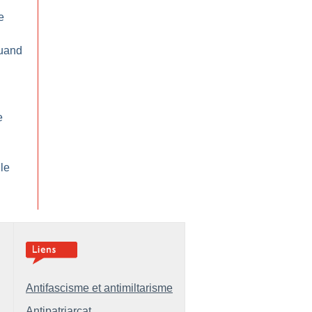
e
uand
e
le
Antifascisme et antimiltarisme
Antipatriarcat