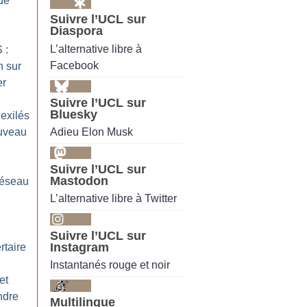
de
Suivre l’UCL sur
Diaspora
L’alternative libre à
 :
Facebook
n sur
er
Suivre l’UCL sur
Bluesky
exilés
Adieu Elon Musk
uveau
Suivre l’UCL sur
Mastodon
réseau
L’alternative libre à Twitter
Suivre l’UCL sur
Instagram
taire
Instantanés rouge et noir
et
ndre
Multilingue