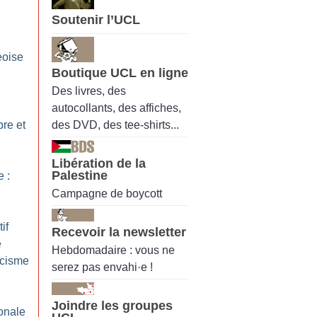
Soutenir l’UCL
eoise
Boutique UCL en ligne
Des livres, des
:
autocollants, des affiches,
des DVD, des tee-shirts...
bre et
Libération de la
Palestine
e :
Campagne de boycott
if
Recevoir la newsletter
e
Hebdomadaire : vous ne
acisme
serez pas envahi·e !
Joindre les groupes
onale