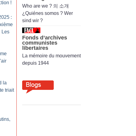
ction
!
Who are we ? 의 소개
¿Quiénes somos ? Wer
2025 :
sind wir ?
uxième
l Les
Fonds d’archives
communistes
libertaires
rême
La mémoire du mouvement
’air
depuis 1944
d la
e triait
utins,