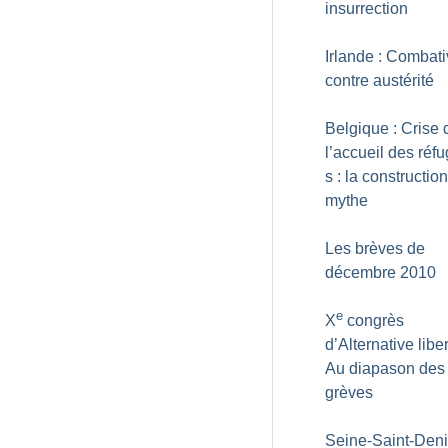
insurrection
Irlande : Combati
contre austérité
Belgique : Crise 
l’accueil des réfu
s : la constructio
mythe
Les brèves de
décembre 2010
e
X
congrès
d’Alternative liber
Au diapason des
grèves
Seine-Saint-Deni