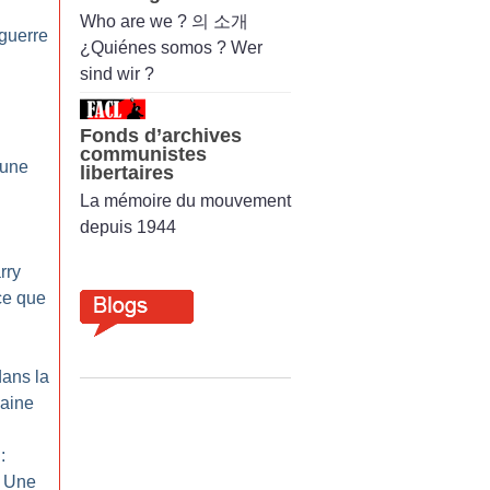
Who are we ? 의 소개
guerre
¿Quiénes somos ? Wer
sind wir ?
Fonds d’archives
communistes
 une
libertaires
La mémoire du mouvement
depuis 1944
rry
ce que
dans la
caine
:
: Une