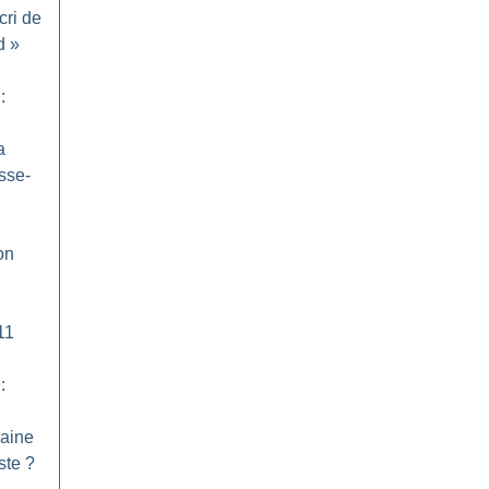
cri de
d
»
:
a
sse-
on
11
:
caine
ste
?