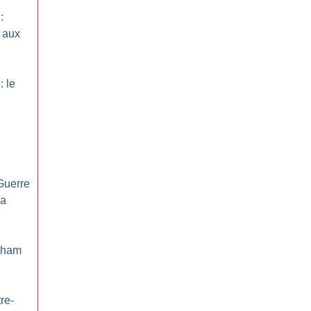
:
 aux
: le
 Guerre
la
raham
re-