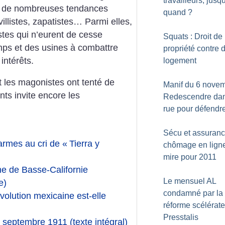
travailleurs, jusq
sa de nombreuses tendances
quand
?
 villistes, zapatistes… Parmi elles,
stes qui n’eurent de cesse
Squats : Droit de
amps et des usines à combattre
propriété contre d
intérêts.
logement
t les magonistes ont tenté de
Manif du 6 novem
ts invite encore les
Redescendre dan
rue pour défendre
Sécu et assuran
armes au cri de «
Tierra y
chômage en lign
mire pour 2011
e de Basse-Californie
Le mensuel AL
e)
condamné par la
volution mexicaine est-elle
réforme scélérat
Presstalis
septembre 1911 (texte intégral)