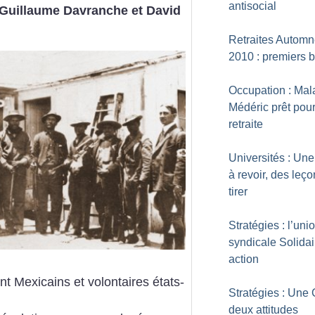
antisocial
Guillaume Davranche et David
Retraites Autom
2010 : premiers b
Occupation : Mal
Médéric prêt pour
retraite
Universités : Une
à revoir, des leço
tirer
Stratégies : l’uni
syndicale Solidai
action
t Mexicains et volontaires états-
Stratégies : Une
deux attitudes