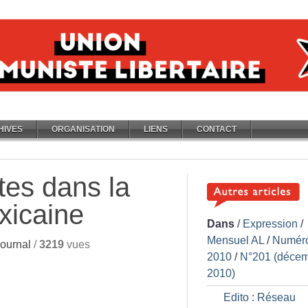
HIVES
ORGANISATION
LIENS
CONTACT
tes dans la
xicaine
Dans
/
Expression
/
Mensuel AL
/
Numér
ournal
/
3219
vues
2010
/
N°201 (déce
2010)
Edito : Réseau