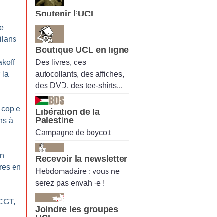
Soutenir l’UCL
ne
ilans
Boutique UCL en ligne
Des livres, des
akoff
autocollants, des affiches,
 la
des DVD, des tee-shirts...
 copie
Libération de la
Palestine
ns à
Campagne de boycott
on
Recevoir la newsletter
res en
Hebdomadaire : vous ne
serez pas envahi·e !
 CGT,
Joindre les groupes