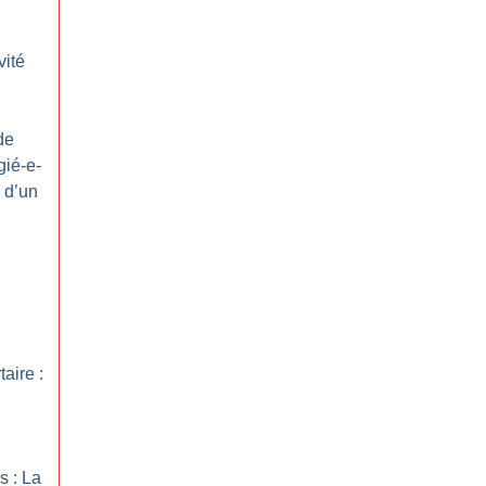
vité
de
gié-e-
n d’un
taire :
s : La