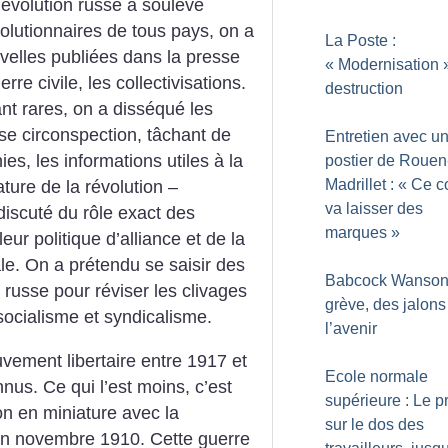
évolution russe a soulevé
lutionnaires de tous pays, on a
La Poste :
velles publiées dans la presse
«
Modernisation
rre civile, les collectivisations.
destruction
ant rares, on a disséqué les
se circonspection, tâchant de
Entretien avec u
ies, les informations utiles à la
postier de Rouen
Madrillet : «
Ce c
ture de la révolution –
va laisser des
discuté du rôle exact des
marques
»
eur politique d’alliance et de la
le. On a prétendu se saisir des
Babcock Wanson 
russe pour réviser les clivages
grève, des jalons
socialisme et syndicalisme.
l’avenir
vement libertaire entre 1917 et
Ecole normale
nus. Ce qui l’est moins, c’est
supérieure : Le p
ion en miniature avec la
sur le dos des
en novembre 1910. Cette guerre