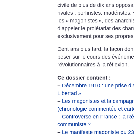
civile de plus de dix ans oppo
rivales : porfiristes, madéristes,
les «
magonistes
», des anarchi
d’appeler le prolétariat des ch
exclusivement pour ses propres 
Cent ans plus tard, la façon don
peser sur le cours des événemen
révolutionnaires à la réflexion.
Ce dossier contient :
–
Décembre 1910 : une prise d’
Libertad
»
–
Les magonistes et la campagn
(chronologie commentée et cart
–
Controverse en France : la Ré
communiste
?
–
Le manifeste magoniste du 23 