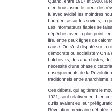
Quand, entre 1917 et 1920, la R
d’enthousiasme le cœur des révo
lu avec avidité les moindres nou
bourgeoise sur les soviets, la gue
Les informateurs fiables se fais
dépêches avec la plus pointilleu
lire, entre deux lignes de calomn
cause. On s’est disputé sur la na
démocrate ou socialiste
? On a 
bolcheviks, des anarchistes, de l
nécessité d’une phase dictatoria
enseignements de la Révolution 
traditionnels entre anarchisme, 
Ces débats, qui agitèrent le mou
1921, sont relativement bien con
qu’ils avaient eu leur préfigurat
Révolution mexicaine débutée 