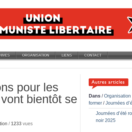
HIVES
ORGANISATION
LIENS
CONTACT
ons pour les
 vont bientôt se
Dans
/
Organisation
former
/
Journées d’é
Journées d’été r
noir 2025
tion
/
1233
vues