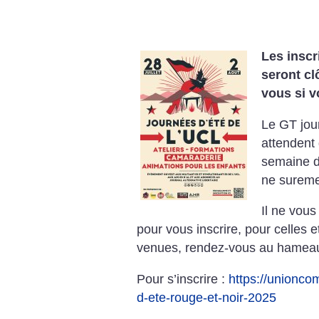
Les inscr
seront cl
vous si v
Le GT jou
attendent 
semaine d
ne sureme
Il ne vou
pour vous inscrire, pour celles e
venues, rendez-vous au hameau
Pour s’inscrire :
https://unionco
d-ete-rouge-et-noir-2025