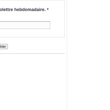
nfolettre hebdomadaire.
*
lider