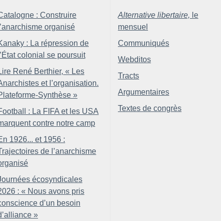
Catalogne : Construire
Alternative libertaire,
le
l’anarchisme organisé
mensuel
Kanaky : La répression de
Communiqués
l’État colonial se poursuit
Webditos
Lire René Berthier, «
Les
Tracts
Anarchistes et l’organisation.
Argumentaires
Plateforme-Synthèse
»
Textes de congrès
Football : La FIFA et les USA
marquent contre notre camp
En 1926... et 1956 :
Trajectoires de l’anarchisme
organisé
Journées écosyndicales
2026 : «
Nous avons pris
conscience d’un besoin
d’alliance
»