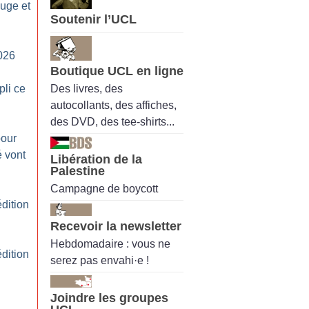
ouge et
Soutenir l’UCL
026
Boutique UCL en ligne
Des livres, des
pli ce
autocollants, des affiches,
des DVD, des tee-shirts...
pour
é vont
Libération de la
Palestine
Campagne de boycott
dition
Recevoir la newsletter
Hebdomadaire : vous ne
dition
serez pas envahi·e !
Joindre les groupes