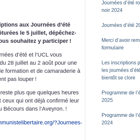
Journées d’été r
noir 2024
iptions aux Journées d’été
Journées d’été 2
ôturées le 5 juillet, dépêchez-
Merci d’avoir rem
ous souhaitez y participer
!
formulaire
rnées d’été et l’UCL vous
du 28 juillet au 2 août pour une
Les inscriptions 
les journées d’ét
e formation et de camaraderie à
bientôt se clore
nt pas louper
!
s reste plus que quelques heures
Programme de l’é
2025
t ceux qui ont déjà confirmé leur
 Bécours dans l’Aveyron.
!
Programme de l’é
mmunistelibertaire.org/?Journees-
2024