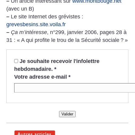
–
Un article intéressant sur
www.montbouge.net
(avec un B)
–
Le site Internet des grévistes :
grevesbesins.site.voila.fr
–
Ça m’intéresse
, n°299, janvier 2006, pages 28 à
31 : «
A qui profite le trou de la Sécurité sociale
?
»
Je souhaite recevoir l'infolettre
hebdomadaire.
*
Votre adresse e-mail
*
Valider