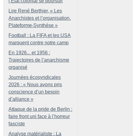
l’État colonial se poursuit
Lire René Berthier, «
Les
Anarchistes et l’organisation.
Plateforme-Synthèse
»
Football : La FIFA et les USA
marquent contre notre camp
En 1926... et 1956 :
Trajectoires de l’anarchisme
organisé
Journées écosyndicales
2026 : «
Nous avons pris
conscience d’un besoin
d’alliance
»
Attaque de la pride de Berlin :
faire front uni face à l’horreur
fasciste
Analyse matérialiste : La