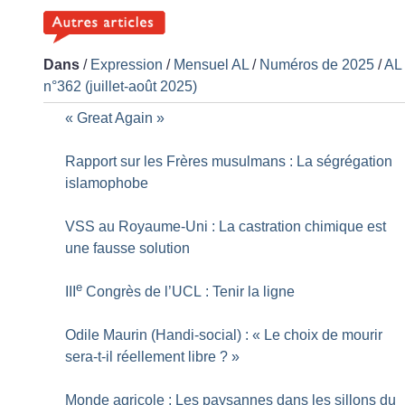
Dans
/
Expression
/
Mensuel AL
/
Numéros de 2025
/
AL
n°362 (juillet-août 2025)
«
Great Again
»
Rapport sur les Frères musulmans : La ségrégation
islamophobe
VSS au Royaume-Uni : La castration chimique est
une fausse solution
e
III
Congrès de l’UCL : Tenir la ligne
Odile Maurin (Handi-social) : «
Le choix de mourir
sera-t-il réellement libre
?
»
Monde agricole : Les paysannes dans les sillons du