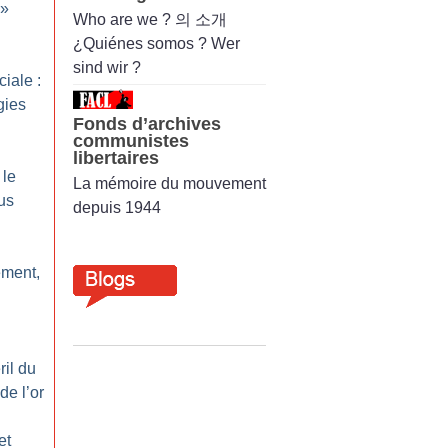
»
Who are we ? 의 소개
¿Quiénes somos ? Wer
sind wir ?
iale :
gies
Fonds d’archives
communistes
libertaires
 le
La mémoire du mouvement
us
depuis 1944
ement,
il du
 de l’or
et