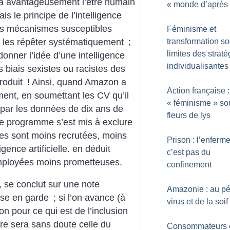
a avantageusement l’être humain
«
monde d’après
ais le principe de l’intelligence
e les mécanismes susceptibles
Féminisme et
e les répêter systématiquement
;
transformation soc
limites des straté
onner l’idée d’une intelligence
individualisantes
es biais sexistes ou racistes des
produit
! Ainsi, quand Amazon a
Action française :
ment, en soumettant les CV qu’il
«
féminisme
» so
 par les données de dix ans de
fleurs de lys
le programme s’est mis à exclure
les sont moins recrutées, moins
Prison : l’enferm
lligence artificielle. en déduit
c’est pas du
mployées moins prometteuses.
confinement
, se conclut sur une note
Amazonie : au pér
mise en garde
; si l’on avance (à
virus et de la soif
on pour ce qui est de l’inclusion
re sera sans doute celle du
Consommateurs 