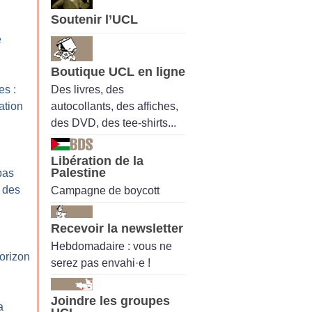
Soutenir l’UCL
e
Boutique UCL en ligne
Des livres, des
es :
autocollants, des affiches,
sation
des DVD, des tee-shirts...
Libération de la
Palestine
pas
 des
Campagne de boycott
Recevoir la newsletter
Hebdomadaire : vous ne
horizon
serez pas envahi·e !
Joindre les groupes
a