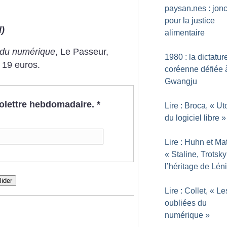
paysan.nes : jonc
pour la justice
)
alimentaire
 du numérique
, Le Passeur,
1980 : la dictatur
 19 euros.
coréenne défiée 
Gwangju
nfolettre hebdomadaire.
*
Lire : Broca, «
Ut
du logiciel libre
»
Lire : Huhn et Mat
«
Staline, Trotsky
l’héritage de Lén
lider
Lire : Collet, «
Le
oubliées du
numérique
»