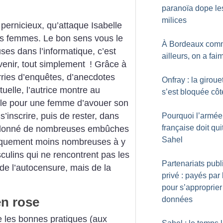
paranoïa dope le
milices
 pernicieux, qu’attaque Isabelle
des femmes. Le bon sens vous le
À Bordeaux com
uses dans l’informatique, c’est
ailleurs, on a fai
venir, tout simplement
! Grâce à
ries d’enquêtes, d’anecdotes
Onfray : la giroue
uelle, l’autrice montre au
s’est bloquée côté
ficile pour une femme d’avouer son
s’inscrire, puis de rester, dans
Pourquoi l’armée
française doit quit
t jalonné de nombreuses embûches
Sahel
giquement moins nombreuses à y
ulins qui ne rencontrent pas les
Partenariats publ
de l’autocensure, mais de la
privé : payés par 
pour s’approprier
en rose
données
le les bonnes pratiques (aux