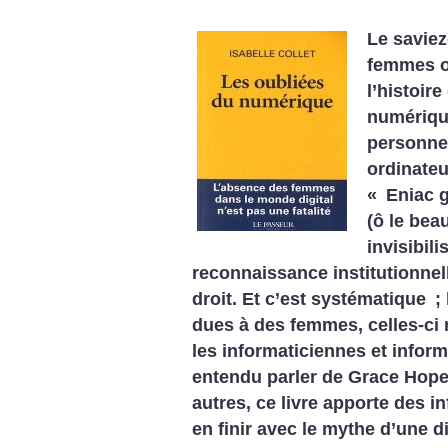
Le savie
femmes on
l’histoir
numériqu
personne
ordinateu
«
Eniac 
(ô le bea
invisibili
reconnaissance institutionnell
droit. Et c’est systématique
;
dues à des femmes, celles-ci
les informaticiennes et inform
entendu parler de Grace Hoper
autres, ce livre apporte des i
en finir avec le mythe d’une d