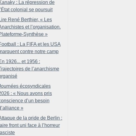
Kanaky : La répression de
l’État colonial se poursuit
Lire René Berthier, «
Les
Anarchistes et l’organisation.
Plateforme-Synthèse
»
Football : La FIFA et les USA
marquent contre notre camp
En 1926... et 1956 :
Trajectoires de l’anarchisme
organisé
Journées écosyndicales
2026 : «
Nous avons pris
conscience d’un besoin
d’alliance
»
Attaque de la pride de Berlin :
faire front uni face à l’horreur
fasciste