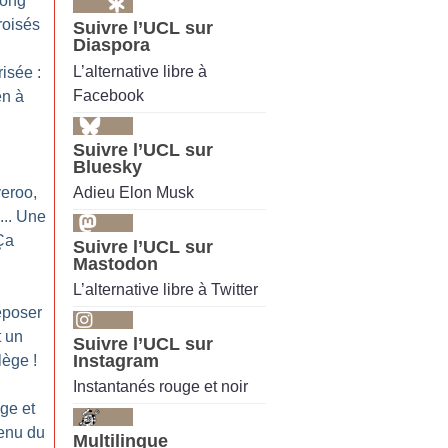
long
roisés
Suivre l’UCL sur
Diaspora
L’alternative libre à
isée :
Facebook
en à
Suivre l’UCL sur
Bluesky
Adieu Elon Musk
veroo,
... Une
Ça
Suivre l’UCL sur
Mastodon
L’alternative libre à Twitter
eposer
t un
Suivre l’UCL sur
Instagram
ilège
!
Instantanés rouge et noir
ge et
enu du
Multilingue