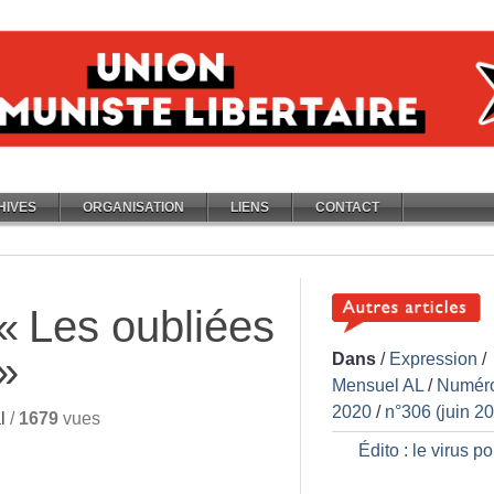
HIVES
ORGANISATION
LIENS
CONTACT
 «
Les oubliées
»
Dans
/
Expression
/
Mensuel AL
/
Numér
2020
/
n°306 (juin 2
l
/
1679
vues
Édito : le virus po