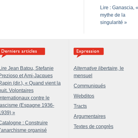
Lire : Ganascia, 
mythe de la
singularité
»
Lire Jean Batou, Stefanie
Alternative libertaire,
le
Prezioso et Ami-Jacques
mensuel
Rapin (dir.), «
Quand vient la
Communiqués
nuit. Volontaires
Webditos
internationaux contre le
fascisme (Espagne 1936-
Tracts
1939)
»
Argumentaires
Catalogne : Construire
Textes de congrès
l’anarchisme organisé