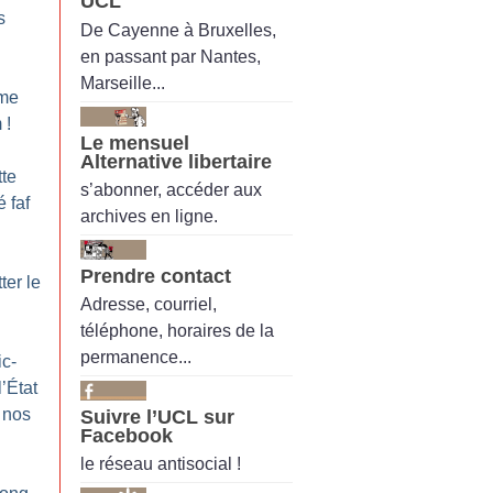
UCL
s
De Cayenne à Bruxelles,
en passant par Nantes,
Marseille...
me
m
!
Le mensuel
Alternative libertaire
tte
s’abonner, accéder aux
 faf
archives en ligne.
Prendre contact
ter le
Adresse, courriel,
téléphone, horaires de la
permanence...
ic-
l’État
 nos
Suivre l’UCL sur
Facebook
le réseau antisocial !