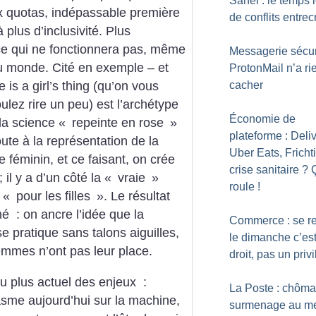
Sahel : le temps 
x quotas, indépassable première
de conflits entrec
 plus d’inclusivité. Plus
ce qui ne fonctionnera pas, même
Messagerie sécur
du monde. Cité en exemple – et
ProtonMail n’a ri
cacher
e is a girl’s thing (qu’on vous
ulez rire un peu) est l’archétype
Économie de
la science «
repeinte en rose
»
plateforme : Deli
oute à la représentation de la
Uber Eats, Frichti
 féminin, et ce faisant, on crée
crise sanitaire
? 
; il y a d’un côté la «
vraie
»
roule
!
 «
pour les filles
». Le résultat
hé : on ancre l’idée que la
Commerce : se r
 se pratique sans talons aiguilles,
le dimanche c’es
emmes n’ont pas leur place.
droit, pas un priv
au plus actuel des enjeux :
La Poste : chôma
ntasme aujourd’hui sur la machine,
surmenage au m