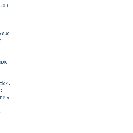
tion
e sud-
à
opie
tick ,
 :
ine
»
s