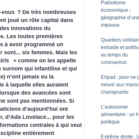
Patriotisme
économique :
z-vous
? De très nombreuses
géographie d’un
t joué un rôle capital dans
impasse
e des innovations du
e. Les toutes premières
Quartiers solidair
s à avoir programmé un
entraide et politi
r sont... six femmes. Mais les
au temps du
girls
» comme on les appelle
coronavirus
u surnom qui infantilise et qui
se) n’ont jamais eu la
Ehpad : pour ne 
e à laquelle elles auraient
mourir aux mains
charognards
 lorsque des avancées sont
 ne sont pas mentionnées. Si
L’autonomie
aticiens d’aujourd’hui ont
alimentaire : un 
, d’Ada Lovelace... pour les
politique
nformations centrales à qui veut
iscipline entièrement
Extrême droite : l