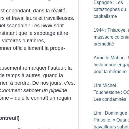
Espagne : Les
catastrophes du
t cependant, dans la réalité,
capitalisme
s et travailleurs et travailleuses.
uel scan­dale
! Les IWW sont
1944 : Thiaroye, 
nstatant que le sabotage attire
massacre colonia
victoires ouvrières,
prémédité
onner officiellement la propa­
Armelle Mabon :
historienne enga
eusement remarquer l’auteur, la
pour la mémoire
 de temps à autres, quand la
rien à perdre. De nos jours, c’est
Lire Michel
Comment saboter un pipeline
Touchestone : O
me – qu’elle connaît un regain
Les condamnés
Lire : Dominique
ntreuil)
Pinsolle, «
Quand
travailleurs sabot