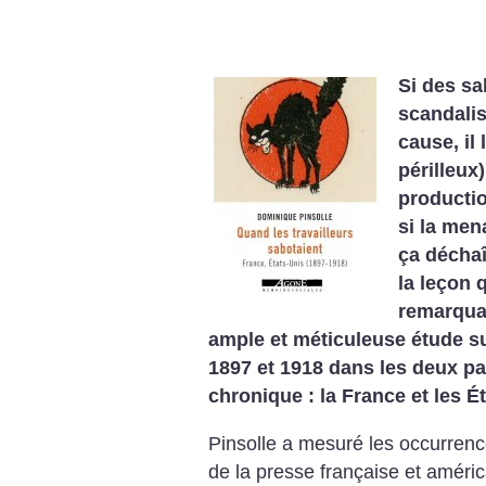
Si des sa
scandalise
cause, il
périlleux
producti
si la men
ça déchaî
la leçon q
remarquab
ample et méticuleuse étude su
1897 et 1918 dans les deux pay
chronique : la France et les Ét
Pinsolle a mesuré les occurren
de la presse française et améri