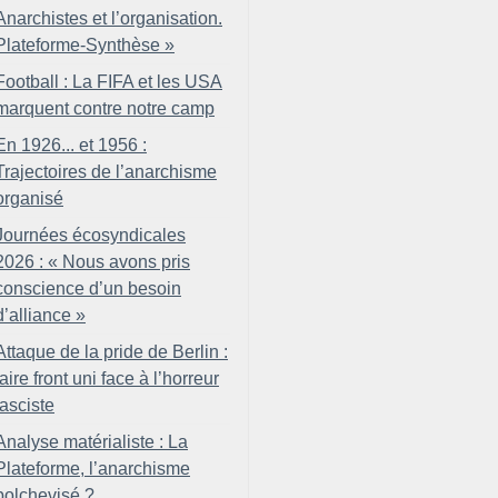
Anarchistes et l’organisation.
Plateforme-Synthèse
»
Football : La FIFA et les USA
marquent contre notre camp
En 1926... et 1956 :
Trajectoires de l’anarchisme
organisé
Journées écosyndicales
2026 : «
Nous avons pris
conscience d’un besoin
d’alliance
»
Attaque de la pride de Berlin :
faire front uni face à l’horreur
fasciste
Analyse matérialiste : La
Plateforme, l’anarchisme
bolchevisé
?