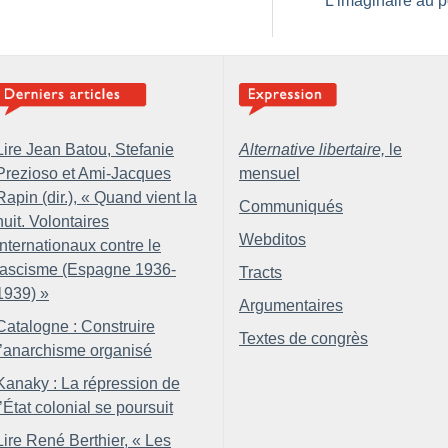
L’imaginaire au p
Lire Jean Batou, Stefanie
Alternative libertaire,
le
Prezioso et Ami-Jacques
mensuel
Rapin (dir.), «
Quand vient la
Communiqués
nuit. Volontaires
Webditos
internationaux contre le
fascisme (Espagne 1936-
Tracts
1939)
»
Argumentaires
Catalogne : Construire
Textes de congrès
l’anarchisme organisé
Kanaky : La répression de
l’État colonial se poursuit
Lire René Berthier, «
Les