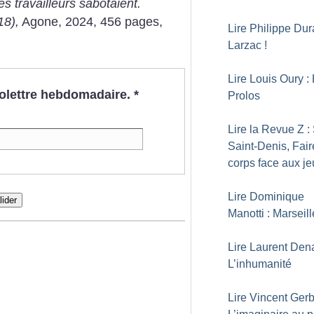
s travailleurs sabotaient.
18),
Agone, 2024, 456 pages,
Lire Philippe Dur
Larzac
!
Lire Louis Oury :
nfolettre hebdomadaire.
*
Prolos
Lire la Revue Z :
Saint-Denis, Fair
corps face aux je
Lire Dominique
lider
Manotti : Marseil
Lire Laurent Den
L’inhumanité
Lire Vincent Gerb