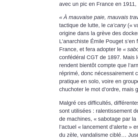
avec un pic en France en 1911,
«
À mauvaise paie, mauvais ­trav
tactique de lutte, le
ca’cany
(«
v
origine dans la grève des dock
L’anarchiste Émile Pouget s’en fe
France, et fera adopter le
«
sab
confédéral CGT de 1897. Mais les
rendent bientôt compte que l’a
réprimé, donc nécessairement c
pratique en solo, voire en group
chuchoter le mot ­d’ordre, mais 
Malgré ces difficultés, différen
sont utilisées : ralentissement d
de machines, «
sabotage par la
l’actuel «
lancement d’alerte
» e
du zèle, vandalisme ciblé… Jusq