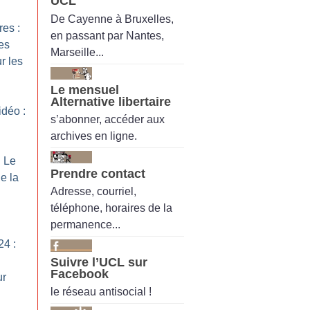
UCL
De Cayenne à Bruxelles,
es :
en passant par Nantes,
es
Marseille...
r les
Le mensuel
Alternative libertaire
idéo :
s’abonner, accéder aux
archives en ligne.
: Le
Prendre contact
e la
Adresse, courriel,
téléphone, horaires de la
permanence...
24 :
Suivre l’UCL sur
Facebook
ur
le réseau antisocial !