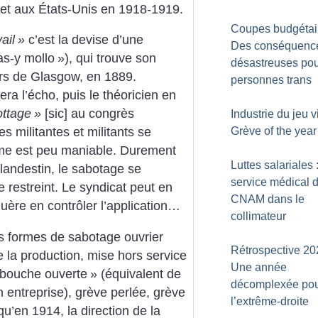
 et aux États-Unis en 1918-1919.
Coupes budgétair
ail
»
c’est la devise d’une
Des conséquenc
as-y mollo
»), qui trouve son
désastreuses pou
ers de Glasgow, en 1889.
personnes trans
ra l’écho, puis le théoricien en
ottage
»
[sic] au congrès
Industrie du jeu v
Grève of the year
 militantes et militants se
rme est peu maniable. Durement
Luttes salariales 
landestin, le sabotage se
service médical d
e restreint. Le syndicat peut en
CNAM dans le
guère en contrôler l’application…
collimateur
tes formes de sabotage ouvrier
Rétrospective 20
e la production, mise hors service
Une année
 bouche ouverte
» (équivalent de
décomplexée po
n entreprise), grève perlée, ­grève
l’extrême-droite
u’en 1914, la direction de la