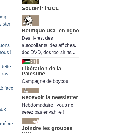
Soutenir l’UCL
ump :
ister
Boutique UCL en ligne
Des livres, des
a
autocollants, des affiches,
quons
des DVD, des tee-shirts...
nous
!
 dette
Libération de la
Palestine
 pas
Campagne de boycott
té face
Recevoir la newsletter
Hebdomadaire : vous ne
aux
serez pas envahi·e !
ométrie
Joindre les groupes