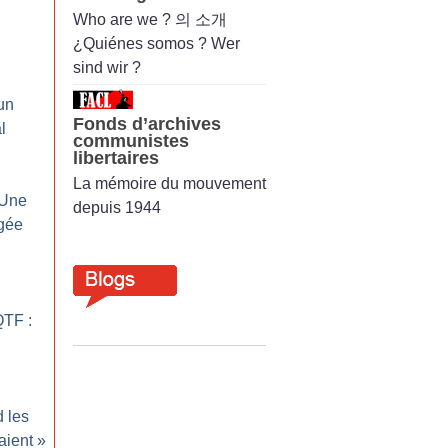
Who are we ? 의 소개
¿Quiénes somos ? Wer
sind wir ?
un
Fonds d’archives
l
communistes
libertaires
La mémoire du mouvement
 Une
depuis 1944
gée
QTF :
 les
aient
»