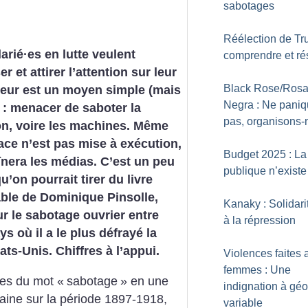
sabotages
Réélection de Tr
larié
·
es en lutte ­veulent
comprendre et rés
r et attirer l’attention sur leur
Black Rose/Ros
 leur est un moyen simple (mais
Negra : Ne pani
) : menacer de saboter la
pas, organisons-
on, voire les machines. Même
ace n’est pas mise à exécution,
Budget 2025 : La
nera les médias. C’est un peu
publique n’existe
u’on pourrait tirer du livre
le de Dominique ­Pinsolle,
Kanaky : Solidari
r le sabotage ouvrier ­entre
à la répression
s où il a le plus défrayé la
ats-Unis. Chiffres à l’appui.
Violences faites 
femmes : Une
ces du mot «
sabotage
» en une
indignation à gé
caine sur la période 1897-1918,
variable