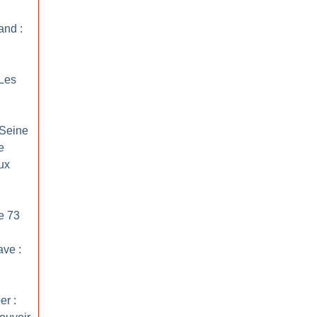
and :
 Les
 Seine
e
ux
le 73
ave :
er :