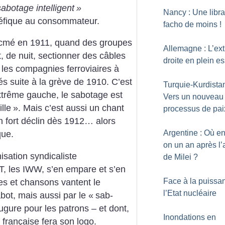
sabotage intelligent
»
Nancy : Une libra
néfique au consommateur.
facho de moins
!
 acmé en 1911, quand des groupes
Allemagne : L’ex
t, de nuit, sectionner des câbles
droite en plein e
 les compagnies ferroviaires à
s suite à la grève de 1910. C’est
Turquie-Kurdistan
extrême gauche, le sabotage est
Vers un nouveau
lle
». Mais c’est aussi un chant
processus de pai
n fort déclin dès 1912… alors
Argentine : Où en
que.
on un an après l’
isation syndicaliste
de Milei
?
T, les IWW, s’en em­pare et s’en
Face à la puissa
s et chansons vantent le
l’Etat nucléaire
ot, mais aussi par le «
sab-
ugure pour les patrons – et dont,
Inondations en
française fera son logo.