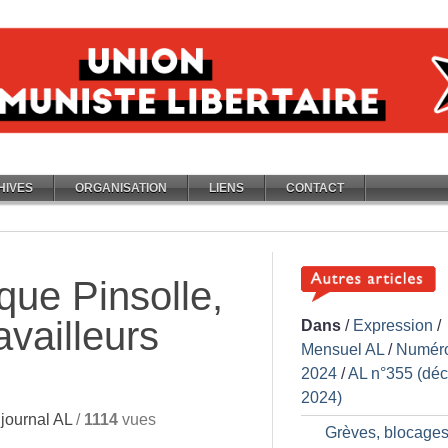
HIVES
ORGANISATION
LIENS
CONTACT
que Pinsolle,
availleurs
Dans
/
Expression
/
Mensuel AL
/
Numér
2024
/
AL n°355 (dé
2024)
journal AL
/
1114
vues
Grèves, blocages