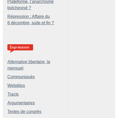
Plateforme, l’anarchisme
bolchevisé
?
Répression : Affaire du
8 décembre, suite et fin
?
Alternative libertaire,
le
mensuel
Communiqués
Webditos
Tracts
Argumentaires
Textes de congrès